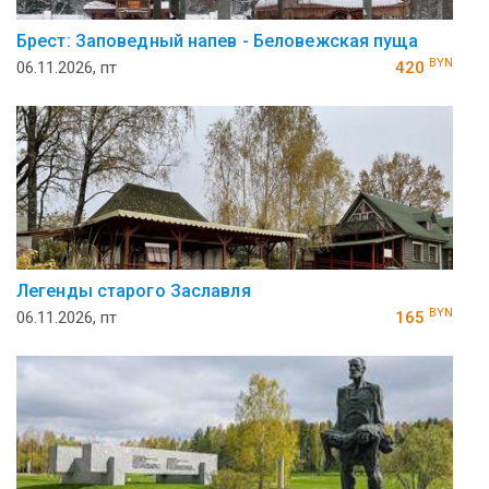
Брест: Заповедный напев - Беловежская пуща
BYN
06.11.2026, пт
420
Легенды старого Заславля
BYN
06.11.2026, пт
165