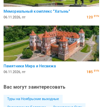
Ме­мо­ри­аль­ный ком­плекс "Ха­тынь"
BYN
06.11.2026, пт
120
Памятники Мира и Несвижа
BYN
06.11.2026, пт
185
Вас могут заинтересовать
Туры на Ноябрьские выходные