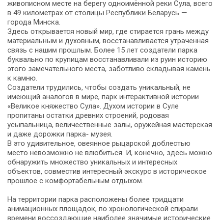
живописном месте на берегу одноимённой реки Сула, всего
в 49 километрах от столицы Республики Беларусь —
города Минска.
Здесь открывается новый мир, где стирается грань между
материальным и духовным, восстанавливается утраченная
связь с нашим прошлым. Более 15 лет создатели парка
буквально по крупицам восстанавливали из руин историю
этого замечательного места, заботливо складывая камень
к камню.
Создатели трудились, чтобы создать уникальный, не
имеющий аналогов в мире, парк интерактивной истории
«Великое княжество Сула». Духом истории в Суле
пропитаны остатки древних строений, родовая
усыпальница, величественные залы, оружейная мастерская
и даже дорожки парка- музея.
В это удивительное, овеянное рыцарской доблестью
место невозможно не влюбиться. И, конечно, здесь можно
обнаружить множество уникальных и интересных
объектов, совместив интересный экскурс в историческое
прошлое с комфортабельным отдыхом.
На территории парка расположены более тридцати
анимационных площадок, по хронологической спирали
времени воссоздающие наиболее значимые исторические