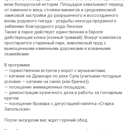
вехи белорусской истории. Площадки охватывают период
от каменного века, стоянки викингов и средневековой
замковой застройки до разрушенного и воссозданного
вновь родового гнезда - усадьбы некогда преданного
забвению благородного рода Ленских.
Также в парке действует единственная в Европе
действующая конка (конный трамвай). Вокруг комплекса
простирается старинный парк, живописный пруд с
вымощенными каменными дорожками и кованными
скамейками.
В программе:
— торжественная встреча у ворот с музыкантами;
— катание на Драккаре по реке Сула (учитывая погодные
условия — катание на санях (или бричке));
— посещение анимационных площадок;
— демонстрации кузнечного дела и работы за гончарным
кругом;
— посещение бровара с дегустацией напитка «Старка
Запольская».
После экскурсии вас ждет горячий обед.