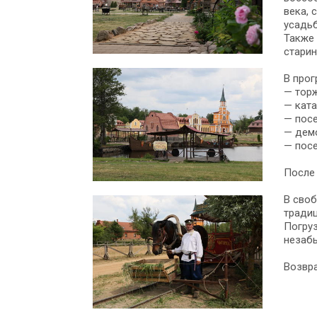
века, 
усадьб
Также 
стари
В прог
— торж
— ката
— пос
— демо
— посе
После 
В своб
традиц
Погруз
незаб
Возвра