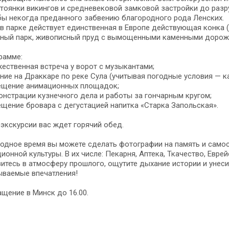
стоянки викингов и средневековой замковой застройки до раз
ы некогда преданного забвению благородного рода Ленских.
в парке действует единственная в Европе действующая конка (
нный парк, живописный пруд с вымощенными каменными дорож
рамме:
ественная встреча у ворот с музыкантами;
ние на Драккаре по реке Сула (учитывая погодные условия — кат
ещение анимационных площадок;
нстрации кузнечного дела и работы за гончарным кругом;
щение бровара с дегустацией напитка «Старка Запольская».
экскурсии вас ждет горячий обед.
одное время вы можете сделать фотографии на память и само
ионной культуры. В их числе: Пекарня, Аптека, Ткачество, Евре
итесь в атмосферу прошлого, ощутите дыхание истории и унеси
ываемые впечатления!
щение в Минск до 16.00.