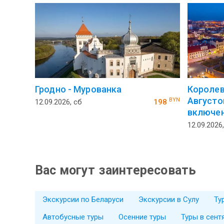
Гродно - Мурованка
Королев
Августо
BYN
12.09.2026, сб
198
включен
12.09.2026
Вас могут заинтересовать
Экскурсии по Беларуси
Экскурсии в Сулу
Ту
Автобусные туры
Осенние туры
Туры в сент