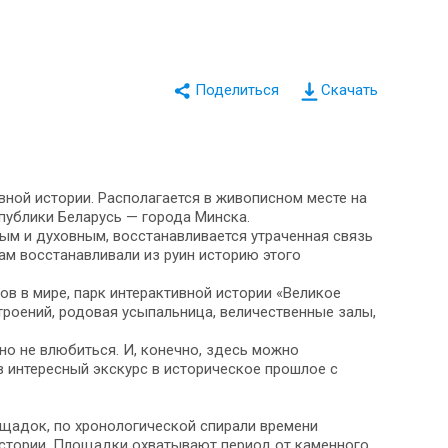
Скачать
вной истории. Располагается в живописном месте на
спублики Беларусь — города Минска.
ым и духовным, восстанавливается утраченная связь
ам восстанавливали из руин историю этого
в в мире, парк интерактивной истории «Великое
троений, родовая усыпальница, величественные залы,
о не влюбиться. И, конечно, здесь можно
 интересный экскурс в историческое прошлое с
щадок, по хронологической спирали времени
стории. Площадки охватывают период от каменного