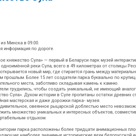
из Минска в 09.00.
я информация по дороге.
ое княжество Сула» — первый в Беларуси парк музей интеракти
 одноимённой реки Сула, всего в 49 километрах от столицы Ре
открывается новый мир, где стирается грань между материальн
м прошлым. Более 15 лет создатели парка буквально по крупиц
тельного места, заботливо складывая камень к камню.
ели трудились, чтобы создать уникальный, не имеющий аналого
тво Сула». Духом истории в Суле пропитаны остатки древних с
ная мастерская и даже дорожки парка- музея.
удивительное, овеянное рыцарской доблестью место невозможн
жить множество уникальных и интересных объектов, совместив
ртабельным отдыхом.
ритории парка расположены более тридцати анимационных пло
здающие наиболее значимые исторические вехи белорусской и