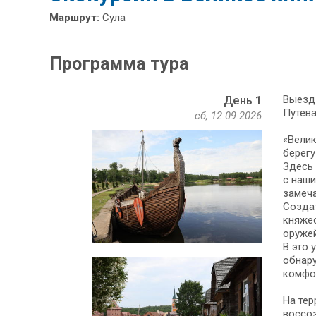
Маршрут:
Сула
Программа тура
Выезд 
День 1
Путева
сб, 12.09.2026
«Велик
берегу
Здесь 
с наши
замеча
Создат
княжес
оружей
В это 
обнару
комфо
На тер
воссо