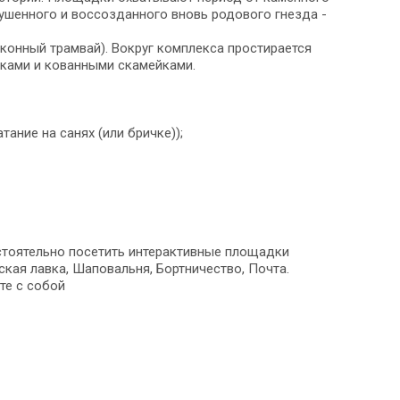
рушенного и воссозданного вновь родового гнезда -
конный трамвай). Вокруг комплекса простирается
ками и кованными скамейками.
ание на санях (или бричке));
стоятельно посетить интерактивные площадки
йская лавка, Шаповальня, Бортничество, Почта.
те с собой