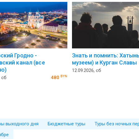
ский Гродно -
Знать и помнить: Хатынь
вский канал (все
музеем) и Курган Славы
о)
12.09.2026, сб
BYN
, сб
480
ры выходного дня
Бюджетные туры
Туры без ночных пе
ябре