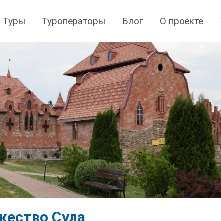
Туры
Туроператоры
Блог
О проекте
жество Сула