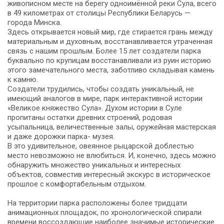
живописном месте на берегу одноимённой реки Сула, всего
в 49 километрах от столицы Республики Беларусь —
города Минска.
Здесь открывается новый мир, где стирается грань между
материальным и духовным, восстанавливается утраченная
связь с нашим прошлым. Более 15 лет создатели парка
буквально по крупицам восстанавливали из руин историю
этого замечательного места, заботливо складывая камень
к камню.
Создатели трудились, чтобы создать уникальный, не
имеющий аналогов в мире, парк интерактивной истории
«Великое княжество Сула». Духом истории в Суле
пропитаны остатки древних строений, родовая
усыпальница, величественные залы, оружейная мастерская
и даже дорожки парка- музея.
В это удивительное, овеянное рыцарской доблестью
место невозможно не влюбиться. И, конечно, здесь можно
обнаружить множество уникальных и интересных
объектов, совместив интересный экскурс в историческое
прошлое с комфортабельным отдыхом.
На территории парка расположены более тридцати
анимационных площадок, по хронологической спирали
времени воссоздающие наиболее значимые исторические