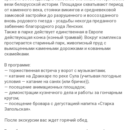
вехи белорусской истории. Площадки охватывают период
от каменного века, стоянки викингов и средневековой
замковой застройки до разрушенного и воссозданного
вновь родового гнезда - усадьбы некогда преданного
забвению благородного рода Ленских.
Также в парке действует единственная в Европе
действующая конка (конный трамвай). Вокруг комплекса
простирается старинный парк, живописный пруд с
вымощенными каменными дорожками и кованными
скамейками.
В программе:
— торжественная встреча у ворот с музыкантами;
— катание на Драккаре по реке Сула (учитывая погодные
условия — катание на санях (или бричке));
— посещение анимационных площадок;
— демонстрации кузнечного дела и работы за гончарным
кругом;
— посещение бровара с дегустацией напитка «Старка
Запольская».
После экскурсии вас ждет горячий обед.