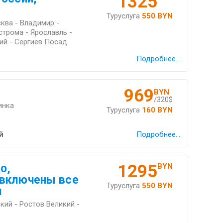
1325
Туруслуга
550 BYN
ква - Владимир -
строма - Ярославль -
ий - Сергиев Посад
Подробнее...
969
BYN
/320$
инка
Туруслуга
160 BYN
й
Подробнее...
1295
о,
BYN
 включены все
Туруслуга
550 BYN
и
кий - Ростов Великий -