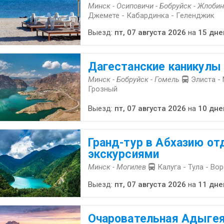
Минск - Осиповичи - Бобруйск - Жлобин
Джемете - Кабардинка - Геленджик
Выезд:
пт, 07 августа 2026
на
15 дне
Дагестанские каникулы
Минск - Бобруйск - Гомель
Элиста -
Грозный
Выезд:
пт, 07 августа 2026
на
10 дне
Гранд-тур в Абхазию от
экскурсиями
Минск - Могилев
Калуга - Тула - Во
Выезд:
пт, 07 августа 2026
на
11 дне
Очаровательная Адыгея