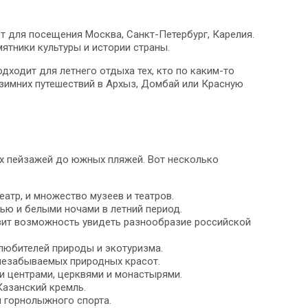
 для посещения Москва, Санкт-Петербург, Карелия.
ятники культуры и истории страны.
ходит для летнего отдыха тех, кто по каким-то
зимних путешествий в Архыз, Домбай или Красную
их пейзажей до южных пляжей. Вот несколько
атр, и множество музеев и театров.
тью и белыми ночами в летний период.
вит возможность увидеть разнообразие российской
 любителей природы и экотуризма.
 незабываемых природных красот.
и центрами, церквями и монастырями.
Казанский кремль.
я горнолыжного спорта.