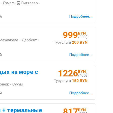
 - Гомель
Витязево -
й
Подробнее...
999
BYN
/330$
 Махачкала - Дербент -
Туруслуга
200 BYN
й
Подробнее...
1226
дых на море с
BYN
/405$
Туруслуга
150 BYN
ронеж - Сухум
й
Подробнее...
817
 + термальные
BYN