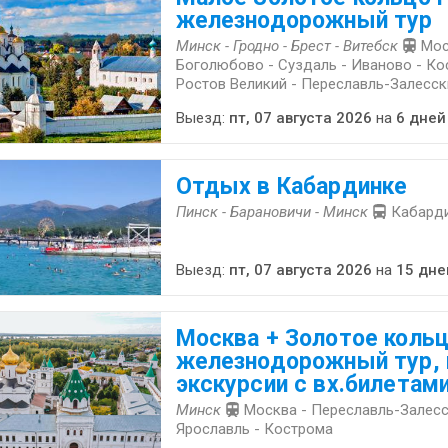
железнодорожный тур
Минск - Гродно - Брест - Витебск
Мос
Боголюбово - Суздаль - Иваново - Ко
Ростов Великий - Переславль-Залесск
Выезд:
пт, 07 августа 2026
на
6 дней
Отдых в Кабардинке
Пинск - Барановичи - Минск
Кабард
Выезд:
пт, 07 августа 2026
на
15 дне
Москва + Золотое кольц
железнодорожный тур,
экскурсии с вх.билетам
Минск
Москва - Переславль-Залесс
Ярославль - Кострома