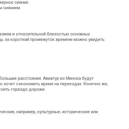
верное сияние.
м сиянием.
разием и относительной близостью основных
едь за короткий промежуток времени можно увидеть
ольшие расстояния. Авиатур из Минска будут
но хочет сэкономить время на переездах. Конечно же,
тоить гораздо дороже.
еские, например, культурные, исторические или