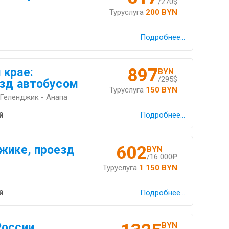
/270$
Туруслуга
200 BYN
Подробнее...
897
 крае:
BYN
/295$
езд автобусом
Туруслуга
150 BYN
Геленджик - Анапа
й
Подробнее...
602
жике, проезд
BYN
/16 000₽
Туруслуга
1 150 BYN
й
Подробнее...
оссии,
BYN