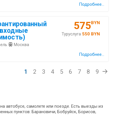
Подробнее...
575
рантированный
BYN
(входные
Туруслуга
550 BYN
имость)
мель
Москва
Подробнее...
1
2
3
4
5
6
7
8
9
на автобусе, самолете или поезде. Есть выезды из
енных пунктов: Барановичи, Бобруйск, Борисов,