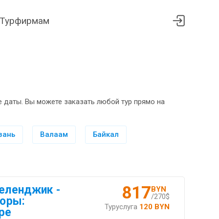
Турфирмам
 даты. Вы можете заказать любой тур прямо на
зань
Валаам
Байкал
817
Геленджик -
BYN
/270$
горы:
Туруслуга
120 BYN
ре