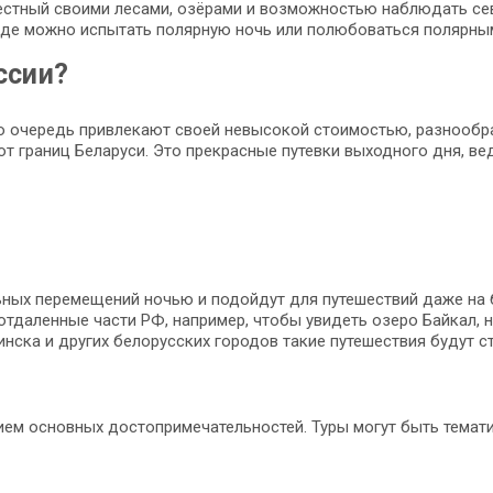
вестный своими лесами, озёрами и возможностью наблюдать се
 где можно испытать полярную ночь или полюбоваться полярны
ссии?
ую очередь привлекают своей невысокой стоимостью, разнооб
от границ Беларуси. Это прекрасные путевки выходного дня, в
ных перемещений ночью и подойдут для путешествий даже на б
отдаленные части РФ, например, чтобы увидеть озеро Байкал, 
нска и других белорусских городов такие путешествия будут с
м основных достопримечательностей. Туры могут быть тематич