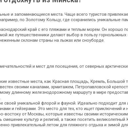
ьные и запоминающиеся места. Чаще всего туристов привлекает
например, по Золотому Кольцу, где сохранились уникальные пам
аснодарский край с его пляжами и теплым морем. Он хорошо под
имой же путешественники делают выбор в пользу горнолыжных 
снеженным склонам страны на лыжах или сноуборде.
мечательностей и мест для посещения, от северных арктическ
кие известные места, как Красная площадь, Кремль, Большой те
известен своими каналами, эрмитажем, Петропавловской крепос
самому длинному железнодорожному маршруту в мире предоста
.
ное своей уникальной флорой и фауной. Идеально подходит для
анами и гейзерами. Это место для тех, кто ищет приключений и
ро-востоку от Москвы, которые известны своими историческим
ь смешение культур и религий, а также посетить великолепный 
бенно привлекательный летом для пляжного отдыха и зимой дл