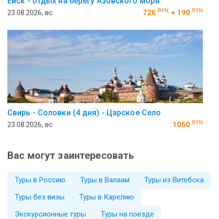
Ейск - отдых на берегу Азовского моря
BYN
BYN
23.08.2026, вс
726
+ 190
Свирь - Соловки (4 дня) - Царское Село
BYN
23.08.2026, вс
1050
Вас могут заинтересовать
Туры в Россию
Туры в Валаам
Туры из Витебска
Туры без визы
Туры в Карелию
Экскурсионные туры
Туры на поезде