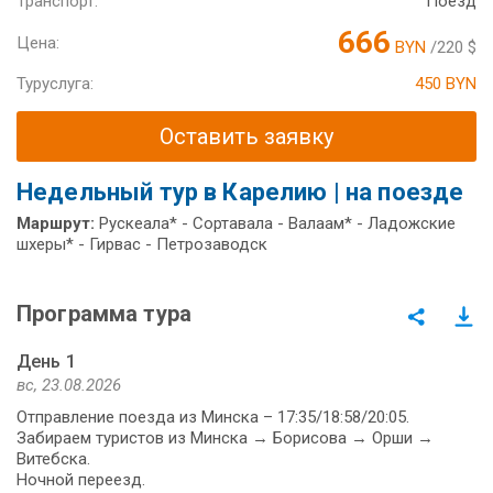
Транспорт:
Поезд
666
Цена:
BYN
/220 $
Туруслуга:
450 BYN
Оставить заявку
Недельный тур в Карелию | на поезде
Маршрут:
Рускеала* - Сортавала - Валаам* - Ладожские
шхеры* - Гирвас - Петрозаводск
Программа тура
День 1
вс, 23.08.2026
Отправление поезда из Минска – 17:35/18:58/20:05.
Забираем туристов из Минска → Борисова → Орши →
Витебска.
Ночной переезд.