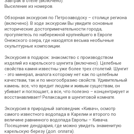
Завтрак в отеле (включено).
Выселение из номеров.
Обзорная экскурсия по Петрозаводску – столице региона
(включено). В ходе экскурсии Вы увидите основные
исторические достопримечательности города,
прогуляетесь по набережной крупнейшего в Европе
Онежского озера, где находятся весьма необычные
скульптурные композиции.
Экскурсия в подарок: знакомство с производством
изделий из карельского шунгита (включено). Целебные
свойства камня известны уже более трех столетий. Шунгит
- это минерал, аналога которому нет как по целебным
качествам, так и по многообразию свойств. Удивительный
камень: все, что вредит людям и живым существам, он
убивает и поглощает, а все, что полезно – концентрирует и
восстанавливает! Релаксация в шунгитовой комнате.
Экскурсия в природный заповедник «Кивач», осмотр
самого известного водопада в Карелии и второго по
величине равнинного водопада Европы – Кивача.
Посещение дендрария, где можно увидеть знаменитую
карельскую березу (доп. оплата).