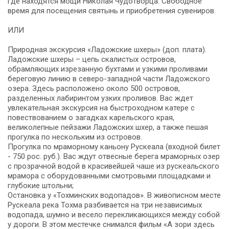
где находятся мощи Николая Чудотворца. Свободное
время для посещения святынь и приобретения сувениров.
ИЛИ
Природная экскурсия «Ладожские шхеры» (доп. плата).
Ладожские шхеры – цепь скалистых островов,
обрамляющих изрезанную бухтами и узкими проливами
береговую линию в северо-западной части Ладожского
озера. Здесь расположено около 500 островов,
разделенных лабиринтом узких проливов. Вас ждет
увлекательная экскурсия на быстроходном катере с
повествованием о загадках карельского края,
великолепные пейзажи Ладожских шхер, а также пешая
прогулка по нескольким из островов.
Прогулка по мраморному каньону Рускеала (входной билет
- 750 рос. руб.). Вас ждут отвесные берега мраморных озер
с прозрачной водой в красивейшей чаше из рускеальского
мрамора с оборудованными смотровыми площадками и
глубокие штольни;
Остановка у «Тохминских водопадов». В живописном месте
Рускеала река Тохма разбивается на три независимых
водопада, шумно и весело перекликающихся между собой
у дороги. В этом местечке снимался фильм «А зори здесь