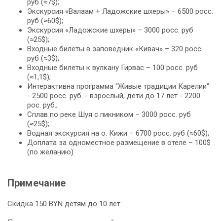
руб (≈7$);
Экскурсия «Валаам + Ладожские шхеры» – 6500 росс.
руб (≈60$);
Экскурсия «Ладожские шхеры» – 3000 росс. руб
(≈25$);
Входные билеты в заповедник «Кивач» – 320 росс.
руб (≈3$);
Входные билеты к вулкану Гирвас – 100 росс. руб
(≈1,1$);
Интерактивна программа "Живые традиции Карелии"
- 2500 росс. руб. - взрослый, дети до 17 лет - 2200
рос. руб.;
Сплав по реке Шуя с пикником – 3000 росс. руб
(≈25$);
Водная экскурсия на о. Кижи – 6700 росс. руб (≈60$);
Доплата за одноместное размещение в отеле – 100$
(по желанию)
Примечание
Скидка 150 BYN детям до 10 лет.