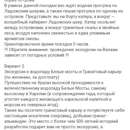
образ острова.
В рамках данной поездки вас ждёт водная прогулка по
Ладожским шхерам, а также пешая прогулка по одному из
островов. Представьте: вы на борту катера, а вокруг –
волшебный лабиринт Ладожских шхер. Катер скользит
между островками, а вокруг гранитные скалы и хвойные
леса, воздух наполнен свежестью и едва уловимым
ароматом смолы.
Ориентировочное время поездки:5 часов.
!!! Обратите внимание: проведение экскурсии на Валаам
зависит от погодных условий !!!
Вариант 2
Экскурсия к водопаду Белые мосты и Гранатовый карьер
(по желанию, за доп.плату)
Путешествие на Уралах высокой проходимости к
величественному водопаду Белые Мосты, самому
высокому в Карелии (в сопровождении гида, который
угостит каждого желающего карельской калиткой и
морсом из северных ягод).
Также вы посетите гранатовый карьер и почувствуете себя
настоящим искателем сокровищ, добывая гранат-
альмандин. Это место с более чем 500-летней историей
разработки подарит вам не просто экскурсию, а