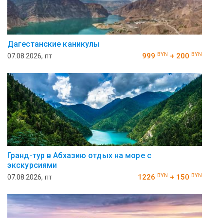
Дагестанские каникулы
BYN
BYN
07.08.2026, пт
999
+ 200
Гранд-тур в Абхазию отдых на море с
экскурсиями
BYN
BYN
07.08.2026, пт
1226
+ 150