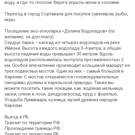
воду, а где-то пологие берега укрыты мхом и соснами.
Переезд в город Сортавала для покупки сувениров, рыбы,
икры.
Посещение эко-этнопарка «Долина Водопадов» (по
желанию, за доп.плату)
Сердце парка – каскад из четырёх водопадов на реке
Иййоки. Высота каждого водопада 3-4 метра, а общая
высота падения воды превышает 30 метров. Вдоль
водопадов расположилась экотропа протяжённостью 2
км. Особое впечатление производит кольцевой маршрут из
трёх подвесных мостов. Один из них – самый большой в
Карелии. С мостов открываются головокружительные
панорамы долины и карельской природы. Также вы
можете посетить такие локации, как: водяная мельница,
хаски, олени и лоси, дендроагросад, пруд с форелью,
Усадьба Лумиваара, кузница, музей древних народов
Карелии.
Выезд в РБ.
Транзит по территории РФ.
Прохождение границы РФ.
Транзит по территории РБ.