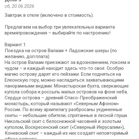
сб, 20.06.2026
Завтрак в отеле (включено в стоимость).
Предлагаем на выбор три увлекательных варианта
времяпровождения – выбирайте по настроению!
Вариант 1
Поездка на остров Валаам + Ладожские шхеры (по
желанию, доп.плата)
На остров Валаам приезжают за вдохновением, покоем и
чудом – и каждый находит здесь что-то своё. Особую
магию острову дарят его пейзажи. Если подняться на
Елеонскую гору, можно насладиться захватывающими
панорамными видами: Монастырская бухта, сверкающие
купола собора и россыпь малых островов на фоне неба.
Сердце острова – древний Спасо-Преображенский
монастырь, который называют «Северным Афоном»
России. По всему архипелагу разбросаны уединенные
скиты – небольшие обители, спрятанные в лесной глуши.
Никольский скит с белоснежной часовней и золотым
куполом, Воскресенский скит («Северный Иерусалим»),
Коневский скит – каждый из них создаёт неповторимый