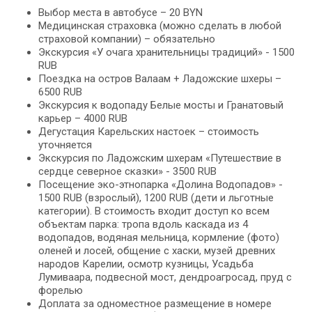
Выбор места в автобусе – 20 BYN
Медицинская страховка (можно сделать в любой
страховой компании) – обязательно
Экскурсия «У очага хранительницы традиций» - 1500
RUB
Поездка на остров Валаам + Ладожские шхеры –
6500 RUB
Экскурсия к водопаду Белые мосты и Гранатовый
карьер – 4000 RUB
Дегустация Карельских настоек – стоимость
уточняется
Экскурсия по Ладожским шхерам «Путешествие в
сердце северное сказки» - 3500 RUB
Посещение эко-этнопарка «Долина Водопадов» -
1500 RUB (взрослый), 1200 RUB (дети и льготные
категории). В стоимость входит доступ ко всем
объектам парка: тропа вдоль каскада из 4
водопадов, водяная мельница, кормление (фото)
оленей и лосей, общение с хаски, музей древних
народов Карелии, осмотр кузницы, Усадьба
Лумиваара, подвесной мост, дендроагросад, пруд с
форелью
Доплата за одноместное размещение в номере