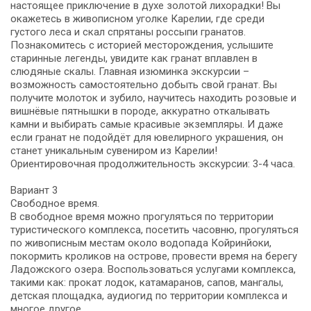
настоящее приключение в духе золотой лихорадки! Вы
окажетесь в живописном уголке Карелии, где среди
густого леса и скал спрятаны россыпи гранатов.
Познакомитесь с историей месторождения, услышите
старинные легенды, увидите как гранат вплавлен в
слюдяные скалы. Главная изюминка экскурсии –
возможность самостоятельно добыть свой гранат. Вы
получите молоток и зубило, научитесь находить розовые и
вишнёвые пятнышки в породе, аккуратно откалывать
камни и выбирать самые красивые экземпляры. И даже
если гранат не подойдёт для ювелирного украшения, он
станет уникальным сувениром из Карелии!
Ориентировочная продолжительность экскурсии: 3-4 часа.
Вариант 3
Свободное время.
В свободное время можно прогуляться по территории
туристического комплекса, посетить часовню, прогуляться
по живописным местам около водопада Койринйоки,
покормить кроликов на острове, провести время на берегу
Ладожского озера. Воспользоваться услугами комплекса,
такими как: прокат лодок, катамаранов, сапов, мангалы,
детская площадка, аудиогид по территории комплекса и
многое другое.