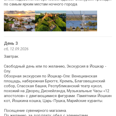
по самым ярким местам ночного города.
День 3
сб, 12.09.2026
Завтрак.
Свободный день или по желанию, Экскурсия в Йошкар -
Олу.
Обзорная экскурсия по Йошкар-Оле: Венецианская
площадь, набережная Брюгге, Кремль, Благовещенский
собор, Спасская башня, Республиканский театр кукол,
похожий на Дворец Диснейлэнда, Музыкальные Часы «12
апостолов» с двигающимися фигурами. Памятники Йошкин
кот, Йошкина кошка, Царь-Пушка, Марийские куранты.
Посещение сувенирного магазина.
По желанию, за доп.плату: обед с элементами