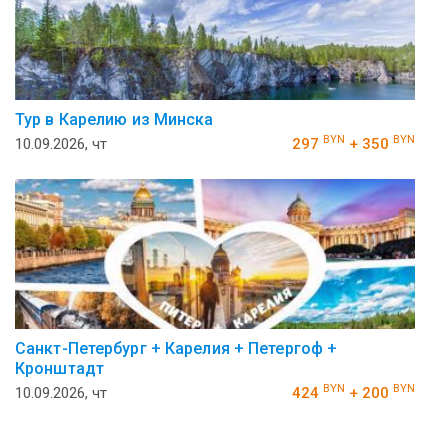
Тур в Карелию из Минска
BYN
BYN
10.09.2026, чт
297
+ 350
Санкт-Петербург + Карелия + Петергоф +
Кронштадт
BYN
BYN
10.09.2026, чт
424
+ 200