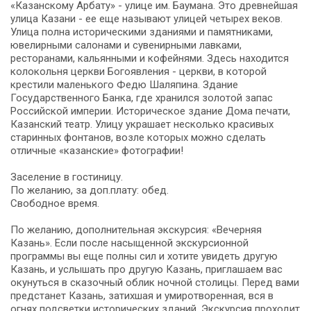
«Казанскому Арбату» - улице им. Баумана. Это древнейшая
улица Казани - ее еще называют улицей четырех веков.
Улица полна историческими зданиями и памятниками,
ювелирными салонами и сувенирными лавками,
ресторанами, кальянными и кофейнями. Здесь находится
колокольня церкви Богоявления - церкви, в которой
крестили маленького Федю Шаляпина. Здание
Государственного Банка, где хранился золотой запас
Российской империи. Историческое здание Дома печати,
Казанский театр. Улицу украшает несколько красивых
старинных фонтанов, возле которых можно сделать
отличные «казанские» фотографии!
Заселение в гостиницу.
По желанию, за доп.плату: обед.
Свободное время.
По желанию, дополнительная экскурсия: «Вечерняя
Казань». Если после насыщенной экскурсионной
программы вы еще полны сил и хотите увидеть другую
Казань, и услышать про другую Казань, приглашаем вас
окунуться в сказочный облик ночной столицы. Перед вами
предстанет Казань, затихшая и умиротворенная, вся в
огнях подсветки исторических зданий. Экскурсия проходит