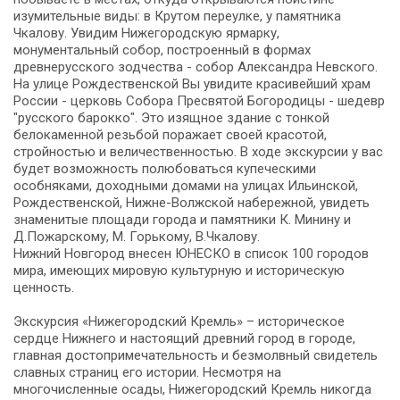
изумительные виды: в Крутом переулке, у памятника
Чкалову. Увидим Нижегородскую ярмарку,
монументальный собор, построенный в формах
древнерусского зодчества - собор Александра Невского.
На улице Рождественской Вы увидите красивейший храм
России - церковь Собора Пресвятой Богородицы - шедевр
"русского барокко". Это изящное здание с тонкой
белокаменной резьбой поражает своей красотой,
стройностью и величественностью. В ходе экскурсии у вас
будет возможность полюбоваться купеческими
особняками, доходными домами на улицах Ильинской,
Рождественской, Нижне-Волжской набережной, увидеть
знаменитые площади города и памятники К. Минину и
Д.Пожарскому, М. Горькому, В.Чкалову.
Нижний Новгород внесен ЮНЕСКО в список 100 городов
мира, имеющих мировую культурную и историческую
ценность.
Экскурсия «Нижегородский Кремль» – историческое
сердце Нижнего и настоящий древний город в городе,
главная достопримечательность и безмолвный свидетель
славных страниц его истории. Несмотря на
многочисленные осады, Нижегородский Кремль никогда