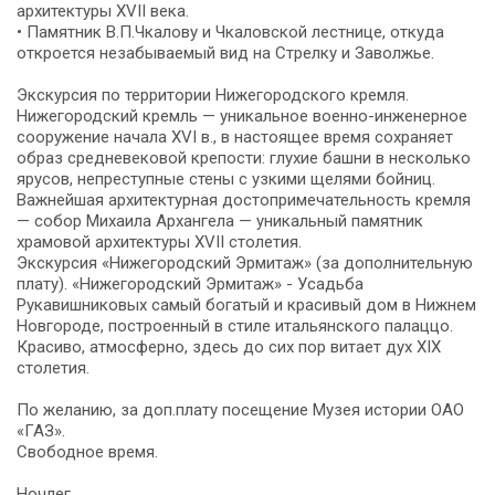
архитектуры XVII века.
• Памятник В.П.Чкалову и Чкаловской лестнице, откуда
откроется незабываемый вид на Стрелку и Заволжье.
Экскурсия по территории Нижегородского кремля.
Нижегородский кремль — уникальное военно-инженерное
сооружение начала XVI в., в настоящее время сохраняет
образ средневековой крепости: глухие башни в несколько
ярусов, непреступные стены с узкими щелями бойниц.
Важнейшая архитектурная достопримечательность кремля
— собор Михаила Архангела — уникальный памятник
храмовой архитектуры XVII столетия.
Экскурсия «Нижегородский Эрмитаж» (за дополнительную
плату). «Нижегородский Эрмитаж» - Усадьба
Рукавишниковых самый богатый и красивый дом в Нижнем
Новгороде, построенный в стиле итальянского палаццо.
Красиво, атмосферно, здесь до сих пор витает дух XIX
столетия.
По желанию, за доп.плату посещение Музея истории ОАО
«ГАЗ».
Свободное время.
Ночлег.