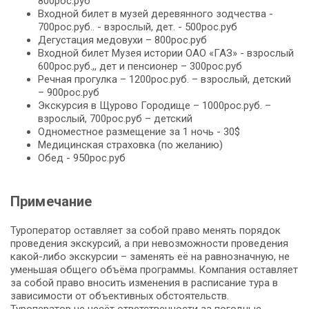
800рос.руб
Входной билет в музей деревянного зодчества -
700рос.руб.. - взрослый, дет. - 500рос.руб
Дегустация медовухи – 800рос.руб
Входной билет Музея истории ОАО «ГАЗ» - взрослый
600рос.руб.,, дет и пенсионер – 300рос.руб
Речная прогулка – 1200рос.руб. – взрослый, детский
– 900рос.руб
Экскурсия в Щурово Городище – 1000рос.руб. –
взрослый, 700рос.руб – детский
Одноместное размещение за 1 ночь - 30$
Медицинская страховка (по желанию)
Обед - 950рос.руб
Примечание
Туроператор оставляет за собой право менять порядок
проведения экскурсий, а при невозможности проведения
какой-либо экскурсии – заменять её на равнозначную, не
уменьшая общего объёма программы. Компания оставляет
за собой право вносить изменения в расписание тура в
зависимости от объективных обстоятельств.
Туроператор не несёт ответственности за погодные