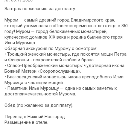
Завтрак по желанию за доп.плату.
Муром — самый древний город Владимирского края,
который упоминался в «Повести временных лет» ещё в 862
году! Муром — город белокаменных монастырей,
купеческих домиков XIX века и родина былинного героя
Ильи Муромца.
Обзорная экскурсия по Мурому с осмотром:
• Троицкий женский монастырь, где покоятся мощи Петра
и Февроньи - покровителей любви и брака.
• Спасо-Преображенский монастырь: чудотворная икона
Божией Матери «Скоропослушница».
• Благовещенский монастырь: икона преподобного Илии
Муромца с частицей мощей.
• Памятник Илье Муромцу — одна из самых заметных
достопримечательностей Мурома.
Обед (по желанию за доп.плату).
Переезд в Нижний Новгород.
Размещение в отеле.