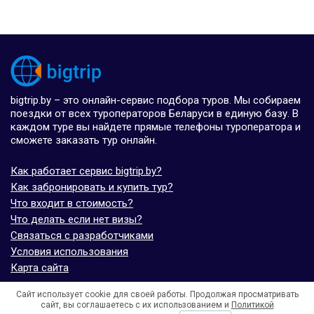
bigtrip.by – это онлайн-сервис подбора туров. Мы собираем
поездки от всех туроператоров Беларуси в единую базу. В
каждом туре вы найдете прямые телефоны туроператора и
сможете заказать тур онлайн.
Как работает сервис bigtrip.by?
Как забронировать и купить тур?
Что входит в стоимость?
Что делать если нет визы?
Связаться с разработчиками
Условия использования
Карта сайта
Сайт использует cookie для своей работы. Продолжая просматривать
© bigtrip.by,
elijoviaje.es
– 2014 - 2026
сайт, вы соглашаетесь с их использованием и
Политикой
- 5.0 на основе 7 отзывов