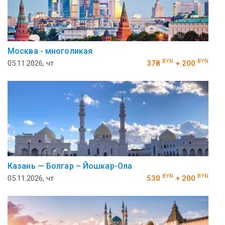
Москва - многоликая
BYN
BYN
05.11.2026, чт
378
+ 200
Казань — Болгар – Йошкар-Ола
BYN
BYN
05.11.2026, чт
530
+ 200