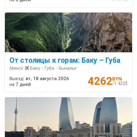
От столицы к горам: Баку – Губа
Минск
Баку - Губа - Хыналыг
4262
Выезд:
вт, 18 августа 2026
BYN
/1 422$
на
7 дней