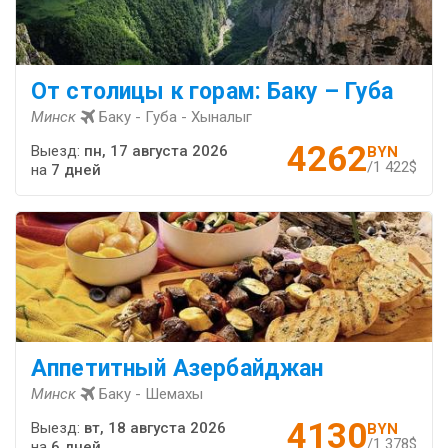
От столицы к горам: Баку – Губа
Минск
Баку - Губа - Хыналыг
4262
Выезд:
пн, 17 августа 2026
BYN
/1 422$
на
7 дней
Аппетитный Азербайджан
Минск
Баку - Шемахы
4130
Выезд:
вт, 18 августа 2026
BYN
/1 378$
на
6 дней