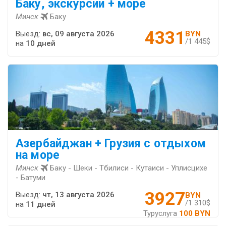
Баку, экскурсии + море
Минск
Баку
4331
Выезд:
вс, 09 августа 2026
BYN
/1 445$
на
10 дней
Азербайджан + Грузия с отдыхом
на море
Минск
Баку - Шеки - Тбилиси - Кутаиси - Уплисцихе
- Батуми
3927
Выезд:
чт, 13 августа 2026
BYN
/1 310$
на
11 дней
Туруслуга
100 BYN