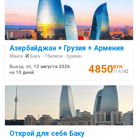
Азербайджан + Грузия + Армения
Минск
Баку - Тбилиси - Ереван
4850
Выезд:
чт, 13 августа 2026
BYN
/1 618$
на
10 дней
Открой для себя Баку