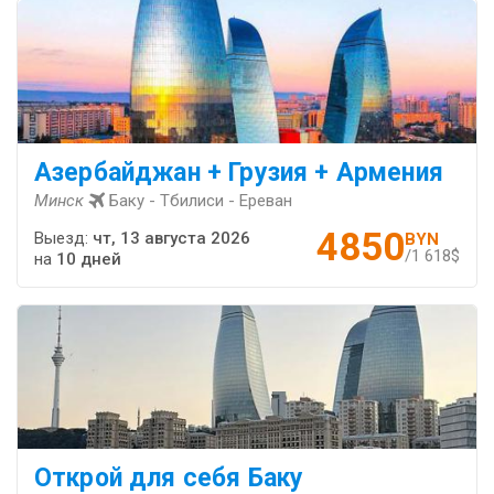
Азербайджан + Грузия + Армения
Минск
Баку - Тбилиси - Ереван
4850
Выезд:
чт, 13 августа 2026
BYN
/1 618$
на
10 дней
Открой для себя Баку