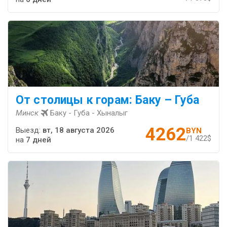
От столицы к горам: Баку – Губа
Минск
Баку - Губа - Хыналыг
4262
Выезд:
вт, 18 августа 2026
BYN
/1 422$
на
7 дней