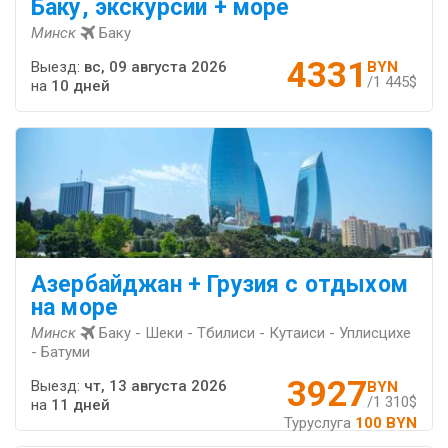
Баку, экскурсии + море
Минск
Баку
4331
Выезд:
вс, 09 августа 2026
BYN
/1 445$
на
10 дней
Азербайджан + Грузия с отдыхом
на море
Минск
Баку - Шеки - Тбилиси - Кутаиси - Уплисцихе
- Батуми
3927
Выезд:
чт, 13 августа 2026
BYN
/1 310$
на
11 дней
Туруслуга
100 BYN