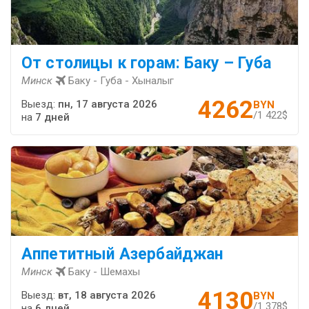
От столицы к горам: Баку – Губа
Минск
Баку - Губа - Хыналыг
4262
Выезд:
пн, 17 августа 2026
BYN
/1 422$
на
7 дней
Аппетитный Азербайджан
Минск
Баку - Шемахы
4130
Выезд:
вт, 18 августа 2026
BYN
/1 378$
на
6 дней