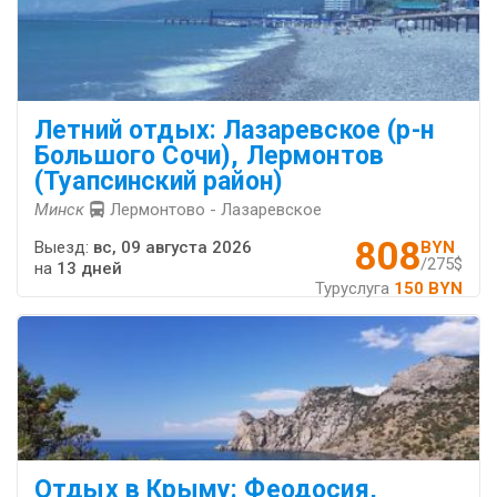
Летний отдых: Лазаревское (р-н
Большого Сочи), Лермонтов
(Туапсинский район)
Минск
Лермонтово - Лазаревское
808
Выезд:
вс, 09 августа 2026
BYN
/275$
на
13 дней
Туруслуга
150 BYN
Отдых в Крыму: Феодосия,