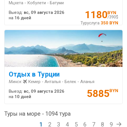
Мцхета - Кобулети - Батуми
1180
Выезд:
вс, 09 августа 2026
BYN
/390$
на
16 дней
Туруслуга
350 BYN
Отдых в Турции
Минск
Кемер - Анталья - Белек - Аланья
5885
BYN
Выезд:
вс, 09 августа 2026
на
10 дней
Туры на море - 1094 тура
1
2
3
4
5
6
7
8
9