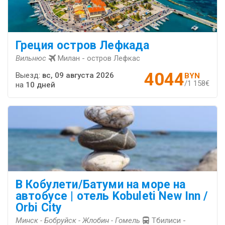
Греция остров Лефкада
Вильнюс
Милан - остров Лефкас
4044
Выезд:
вс, 09 августа 2026
BYN
/1 158€
на
10 дней
В Кобулети/Батуми на море на
автобусе | отель Kobuleti New Inn /
Orbi City
Минск - Бобруйск - Жлобин - Гомель
Тбилиси -