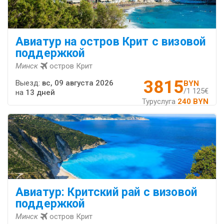
Авиатур на остров Крит с визовой
поддержкой
Минск
остров Крит
3815
Выезд:
вс, 09 августа 2026
BYN
/1 125€
на
13 дней
Туруслуга
240 BYN
Авиатур: Критский рай с визовой
поддержкой
Минск
остров Крит