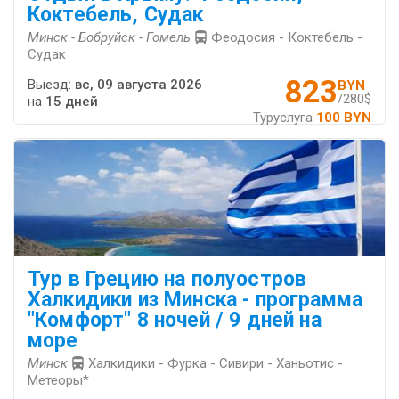
Коктебель, Судак
Минск - Бобруйск - Гомель
Феодосия - Коктебель -
Судак
823
Выезд:
вс, 09 августа 2026
BYN
/280$
на
15 дней
Туруслуга
100 BYN
Тур в Грецию на полуостров
Халкидики из Минска - программа
"Комфорт" 8 ночей / 9 дней на
море
Минск
Халкидики - Фурка - Сивири - Ханьотис -
Метеоры*