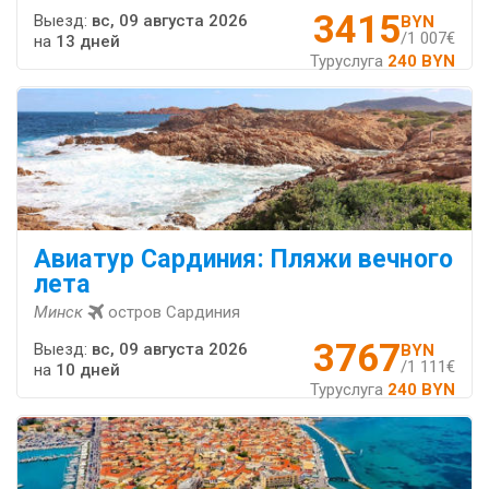
3415
Выезд:
вс, 09 августа 2026
BYN
/1 007€
на
13 дней
Туруслуга
240 BYN
Авиатур Сардиния: Пляжи вечного
лета
Минск
остров Сардиния
3767
Выезд:
вс, 09 августа 2026
BYN
/1 111€
на
10 дней
Туруслуга
240 BYN