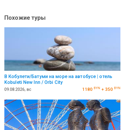
Похожие туры
В Кобулети/Батуми на море на автобусе | отель
Kobuleti New Inn / Orbi City
BYN
BYN
09.08.2026, вс
1180
+ 350