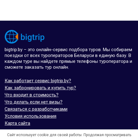
bigtrip.by – это онлайн-сервис подбора туров. Мы собираем
поездки от всех туроператоров Беларуси в единую базу. В
каждом туре вы найдете прямые телефоны туроператора и
сможете заказать тур онлайн.
Как работает сервис bigtrip.by?
Как забронировать и купить тур?
Что входит в стоимость?
Что делать если нет визы?
Связаться с разработчиками
Условия использования
Карта сайта
Сайт использует cookie для своей работы. Продолжая просматривать
© bigtrip.by,
elijoviaje.es
– 2014 - 2026