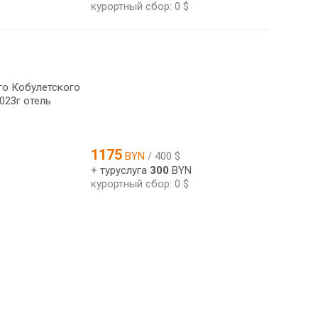
курортный сбор: 0 $
ого Кобулетского
023г отель
1175
BYN
/ 400 $
+ туруслуга
300
BYN
курортный сбор: 0 $