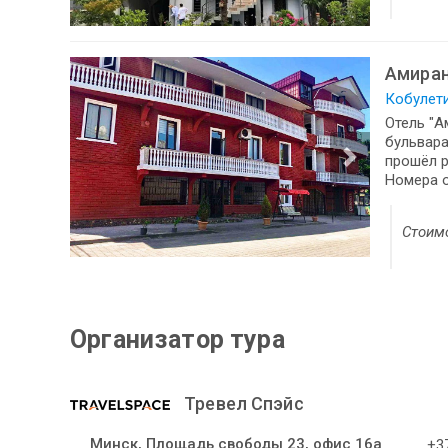
Амира
Кобулети,
Отель "А
бульвара
прошёл 
Номера о
Стоимо
Организатор тура
Тревел Спэйс
Минск, Площадь свободы 23, офис 16а
+37