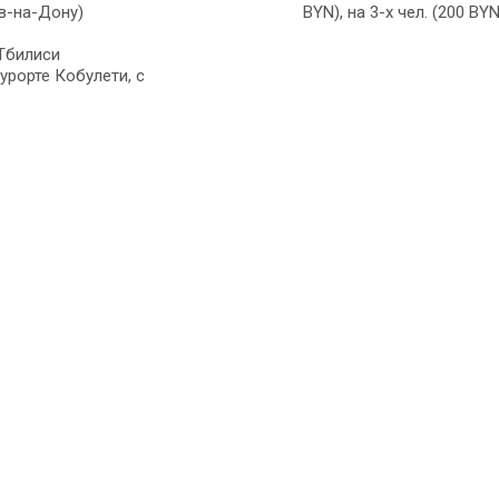
в-на-Дону)
BYN), на 3-х чел. (200 BYN
Тбилиси
урорте Кобулети, с