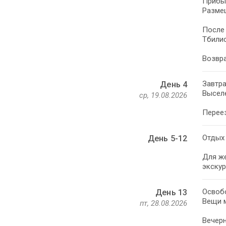
Прибыт
Размещ
После 
Тбилис
Возвра
Завтра
День 4
Выселе
ср, 19.08.2026
Переез
Отдых 
День 5-12
Для ж
экскур
Освобо
День 13
Вещи м
пт, 28.08.2026
Вечерн