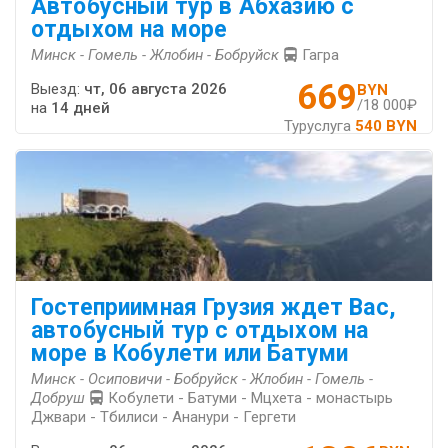
Автобусный тур в Абхазию с
отдыхом на море
Минск - Гомель - Жлобин - Бобруйск
Гагра
669
Выезд:
чт, 06 августа 2026
BYN
/18 000₽
на
14 дней
Туруслуга
540 BYN
Гостеприимная Грузия ждет Вас,
автобусный тур с отдыхом на
море в Кобулети или Батуми
Минск - Осиповичи - Бобруйск - Жлобин - Гомель -
Добруш
Кобулети - Батуми - Мцхета - монастырь
Джвари - Тбилиси - Ананури - Гергети