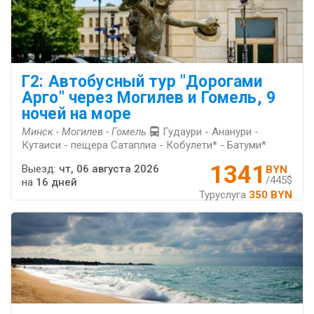
Г2: Автобусный тур "Дорогами
Арго" через Могилев и Гомель, 9
ночей на море
Минск - Могилев - Гомель
Гудаури - Ананури -
Кутаиси - пещера Сатаплиа - Кобулети* - Батуми*
1341
Выезд:
чт, 06 августа 2026
BYN
/445$
на
16 дней
Туруслуга
350 BYN