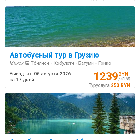
Автобусный тур в Грузию
Минск
Тбилиси - Кобулети - Батуми - Гонио
1239
Выезд:
чт, 06 августа 2026
BYN
/415$
на
17 дней
Туруслуга
250 BYN