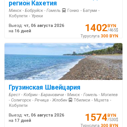
регион Кахетия
Минск - Бобруйск - Гомель
Гонио - Батуми -
Кобулети - Уреки
1402
Выезд:
чт, 06 августа 2026
BYN
/465$
на
16 дней
Туруслуга
300 BYN
Грузинская Швейцария
Брест - Кобрин - Барановичи - Минск - Гомель - Могилев
- Солигорск - Речица - Жлобин
Тбилиси - Мцхета -
Кобулети
1574
Выезд:
чт, 06 августа 2026
BYN
/530$
на
17 дней
Туруслуга
300 BYN