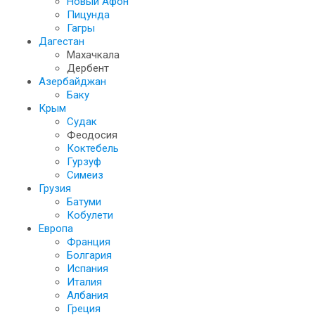
Новый Афон
Пицунда
Гагры
Дагестан
Махачкала
Дербент
Азербайджан
Баку
Крым
Судак
Феодосия
Коктебель
Гурзуф
Симеиз
Грузия
Батуми
Кобулети
Европа
Франция
Болгария
Испания
Италия
Албания
Греция