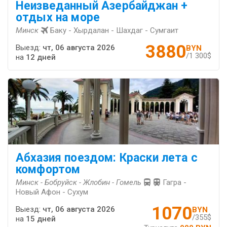
Неизведанный Азербайджан +
отдых на море
Минск
Баку - Хырдалан - Шахдаг - Сумгаит
3880
Выезд:
чт, 06 августа 2026
BYN
/1 300$
на
12 дней
Абхазия поездом: Краски лета с
комфортом
Минск - Бобруйск - Жлобин - Гомель
Гагра -
Новый Афон - Сухум
1070
Выезд:
чт, 06 августа 2026
BYN
/355$
на
15 дней