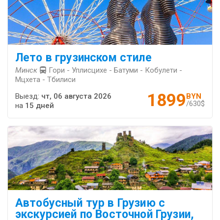
Лето в грузинском стиле
Минск
Гори - Уплисцихе - Батуми - Кобулети -
Мцхета - Тбилиси
1899
Выезд:
чт, 06 августа 2026
BYN
/630$
на
15 дней
Автобусный тур в Грузию с
экскурсией по Восточной Грузии,