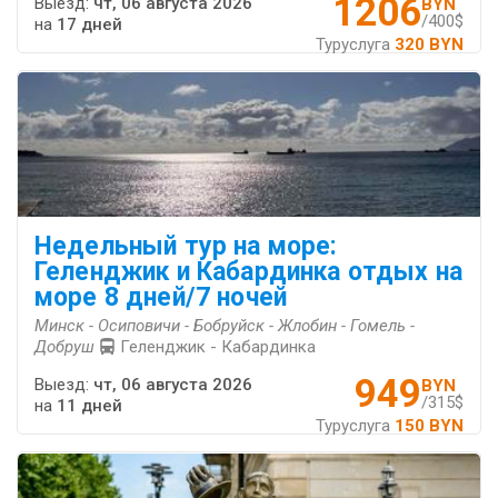
1206
Выезд:
чт, 06 августа 2026
BYN
/400$
на
17 дней
Туруслуга
320 BYN
Недельный тур на море:
Геленджик и Кабардинка отдых на
море 8 дней/7 ночей
Минск - Осиповичи - Бобруйск - Жлобин - Гомель -
Добруш
Геленджик - Кабардинка
949
Выезд:
чт, 06 августа 2026
BYN
/315$
на
11 дней
Туруслуга
150 BYN