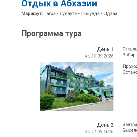
Отдых в Абхазии
Маршрут:
Гагра - Гудаута - Пицунда - Лдзаа
Программа тура
Отправ
День 1
Забира
чт, 10.09.2026
Прохож
Остано
Завтра
День 2
Выселе
пт, 11.09.2026