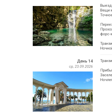
Выезд 
Вещи м
Точное
Перее
Прохож
форс-
Транзи
Ночной
Транзи
День 14
ср, 23.09.2026
Прибыт
Заселе