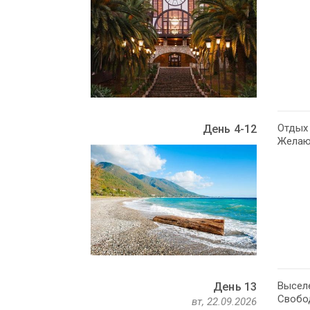
Отдых 
День 4-12
Желающ
Выселе
День 13
Свобо
вт, 22.09.2026