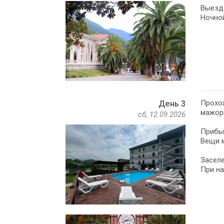
Выезд 
Ночной
Прохо
День 3
мажор
сб, 12.09.2026
Прибыт
Вещи м
Заселе
При на