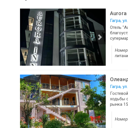
Aurora 
Гагра, ул
Отель "A
благоуст
супермар
Номер 
питан
Олеан
Гагра, ул
Гостевой
ходьбы о
рынка 15
Номер 