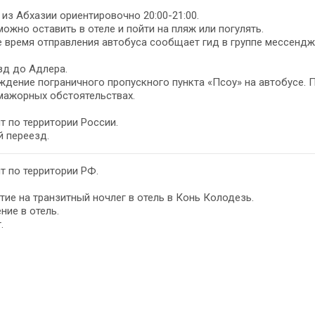
из Абхазии ориентировочно 20:00-21:00.
ожно оставить в отеле и пойти на пляж или погулять.
 время отправления автобуса сообщает гид в группе мессендж
зд до Адлера.
дение пограничного пропускного пункта «Псоу» на автобусе.
мажорных обстоятельствах.
т по территории России.
 переезд.
т по территории РФ.
ие на транзитный ночлег в отель в Конь Колодезь.
ние в отель.