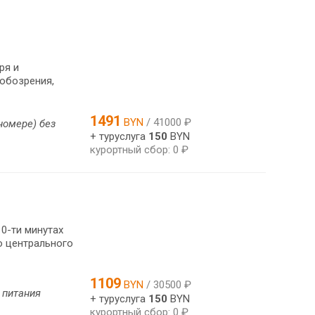
ря и
 обозрения,
1491
BYN
/ 41000 ₽
номере) без
+ туруслуга
150
BYN
курортный сбор: 0 ₽
10-ти минутах
о центрального
1109
BYN
/ 30500 ₽
 питания
+ туруслуга
150
BYN
курортный сбор: 0 ₽