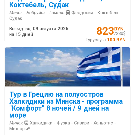
Коктебель, Судак
Минск - Бобруйск - Гомель
Феодосия - Коктебель -
Судак
823
Выезд:
вс, 09 августа 2026
BYN
/280$
на
15 дней
Туруслуга
100 BYN
Тур в Грецию на полуостров
Халкидики из Минска - программа
"Комфорт" 8 ночей / 9 дней на
море
Минск
Халкидики - Фурка - Сивири - Ханьотис -
Метеоры*