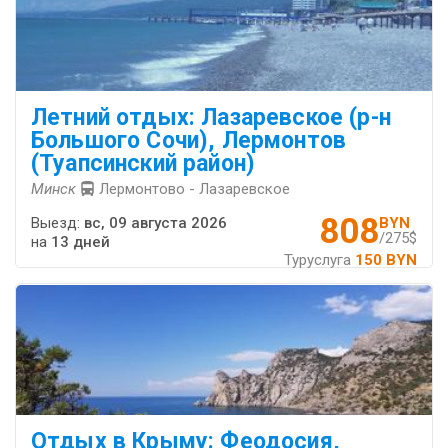
Летний отдых: Лазаревское (р-н
Большого Сочи), Лермонтов
(Туапсинский район)
Минск
Лермонтово - Лазаревское
808
Выезд:
вс, 09 августа 2026
BYN
/275$
на
13 дней
Туруслуга
150 BYN
Отдых в Крыму: Феодосия,