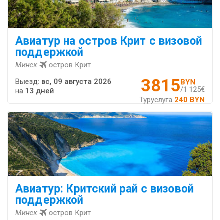
Авиатур на остров Крит с визовой
поддержкой
Минск
остров Крит
3815
Выезд:
вс, 09 августа 2026
BYN
/1 125€
на
13 дней
Туруслуга
240 BYN
Авиатур: Критский рай с визовой
поддержкой
Минск
остров Крит