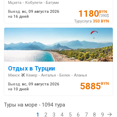
Мцхета - Кобулети - Батуми
1180
Выезд:
вс, 09 августа 2026
BYN
/390$
на
16 дней
Туруслуга
350 BYN
Отдых в Турции
Минск
Кемер - Анталья - Белек - Аланья
5885
BYN
Выезд:
вс, 09 августа 2026
на
10 дней
Туры на море - 1094 тура
1
2
3
4
5
6
7
8
9