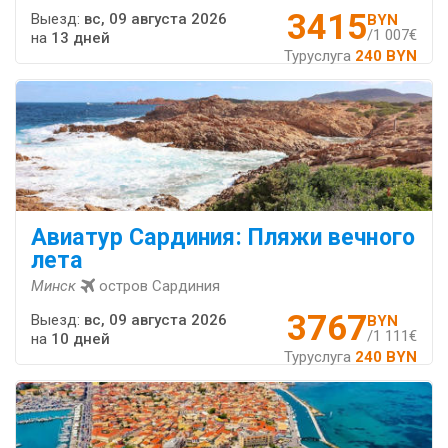
3415
Выезд:
вс, 09 августа 2026
BYN
/1 007€
на
13 дней
Туруслуга
240 BYN
Авиатур Сардиния: Пляжи вечного
лета
Минск
остров Сардиния
3767
Выезд:
вс, 09 августа 2026
BYN
/1 111€
на
10 дней
Туруслуга
240 BYN