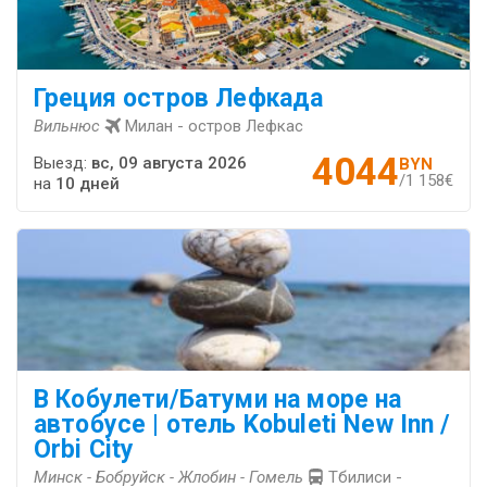
Греция остров Лефкада
Вильнюс
Милан - остров Лефкас
4044
Выезд:
вс, 09 августа 2026
BYN
/1 158€
на
10 дней
В Кобулети/Батуми на море на
автобусе | отель Kobuleti New Inn /
Orbi City
Минск - Бобруйск - Жлобин - Гомель
Тбилиси -