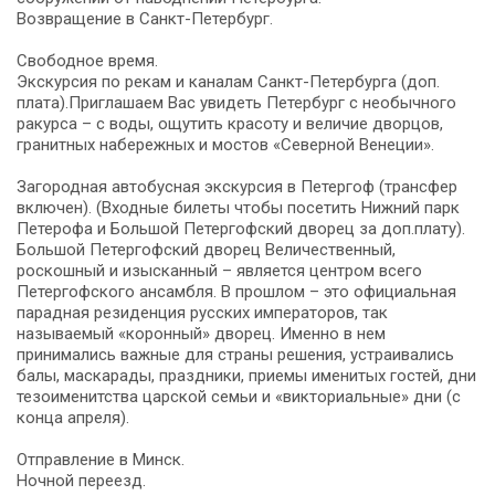
Возвращение в Санкт-Петербург.
Свободное время.
Экскурсия по рекам и каналам Санкт-Петербурга (доп.
плата).Приглашаем Вас увидеть Петербург с необычного
ракурса – с воды, ощутить красоту и величие дворцов,
гранитных набережных и мостов «Северной Венеции».
Загородная автобусная экскурсия в Петергоф (трансфер
включен). (Входные билеты чтобы посетить Нижний парк
Петерофа и Большой Петергофский дворец за доп.плату).
Большой Петергофский дворец Величественный,
роскошный и изысканный – является центром всего
Петергофского ансамбля. В прошлом – это официальная
парадная резиденция русских императоров, так
называемый «коронный» дворец. Именно в нем
принимались важные для страны решения, устраивались
балы, маскарады, праздники, приемы именитых гостей, дни
тезоименитства царской семьи и «викториальные» дни (с
конца апреля).
Отправление в Минск.
Ночной переезд.