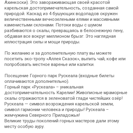
Ахинкоски). Это завораживающая своей красотой
карельская достопримечательность, созданная самой
природой. Каскад из 4 бушующих водопадов окружен
величественными вечнозелеными елями и массивными
каменистыми склонами. Потоки воды с шумом
разбиваются о скалы, превращаясь в белоснежную пену,
обдавая все вокруг миллионом брызг. Это наглядная
иллюстрация силы и мощи природы.
По желанию и за дополнительную плату вы можете
посетить эко-тропу «Аллея Сказок», выпить чай, кофе или
попробовать местное варенье или калитки.
Посещение Горного парк Рускеала (входные билеты
оплачиваются дополнительно).
Горный парк «Рускеала» – уникальная
достопримечательность Карелии! Живописные мраморные
скалы отражаются в зеленоватой глади чистейших озёр!
Рускеала — символ возрождения карельской земли,
символ гармонии человека и природы! Рускеала –
жемчужина Северного Приладожья!
Великие труды поколений горных мастеров дали этому
месту особую ауру.