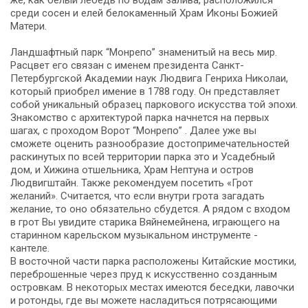
среди сосен и елей белокаменный Храм Иконы Божией
Матери.
Ландшафтный парк “Монрепо” знаменитый на весь мир.
Расцвет его связан с именем президента Санкт-
Петербургской Академии наук Людвига Генриха Николаи,
который приобрел имение в 1788 году. Он представляет
собой уникальный образец паркового искусства той эпохи.
Знакомство с архитектурой парка начнется на первых
шагах, с проходом Ворот “Монрепо” . Далее уже вы
сможете оценить разнообразие достопримечательностей
раскинутых по всей территории парка это и Усадебный
дом, и Хижина отшельника, Храм Нептуна и остров
Людвигштайн. Также рекомендуем посетить «Грот
желаний». Считается, что если внутри грота загадать
желание, то оно обязательно сбудется. А рядом с входом
в грот Вы увидите старика Вяйнемейнена, играющего на
старинном карельском музыкальном инструменте -
кантеле.
В восточной части парка расположены Китайские мостики,
переброшенные через пруд к искусственно созданным
островкам. В некоторых местах имеются беседки, лавочки
и ротонды, где вы можете насладиться потрясающими