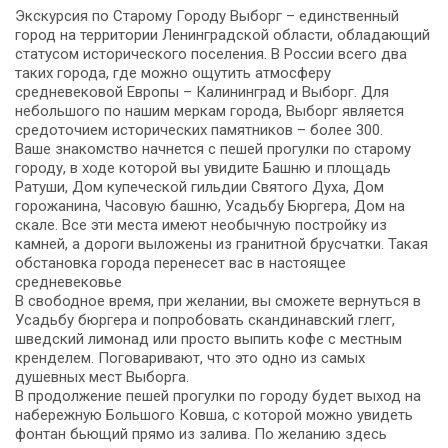
Экскурсия по Старому Городу Выборг – единственный
город на территории Ленинградской области, обладающий
статусом исторического поселения. В России всего два
таких города, где можно ощутить атмосферу
средневековой Европы – Калининград и Выборг. Для
небольшого по нашим меркам города, Выборг является
средоточием исторических памятников – более 300.
Ваше знакомство начнется с пешей прогулки по старому
городу, в ходе которой вы увидите Башню и площадь
Ратуши, Дом купеческой гильдии Святого Духа, Дом
горожанина, Часовую башню, Усадьбу Бюргера, Дом на
скале. Все эти места имеют необычную постройку из
камней, а дороги выложены из гранитной брусчатки. Такая
обстановка города перенесет вас в настоящее
средневековье
В свободное время, при желании, вы сможете вернуться в
Усадьбу бюргера и попробовать скандинавский глегг,
шведский лимонад или просто выпить кофе с местным
кренделем. Поговаривают, что это одно из самых
душевных мест Выборга.
В продолжение пешей прогулки по городу будет выход на
набережную Большого Ковша, с которой можно увидеть
фонтан бьющий прямо из залива. По желанию здесь