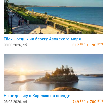
Ейск - отдых на берегу Азовского моря
BYN
BYN
08.08.2026, сб
817
+ 190
На недельку в Карелию на поезде
BYN
BYN
08.08.2026, сб
749
+ 700