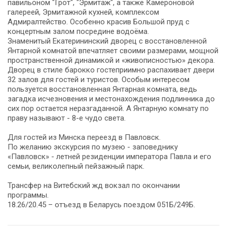
павильоном "Грот", "Эрмитаж", а также Камероновой
галереей, Эрмитажной кухней, комплексом
Адмиралтейство. Особенно красив Большой пруд с
концертным залом посредине водоёма.
Знаменитый Екатерининский дворец с восстановленной
Янтарной комнатой впечатляет своими размерами, мощной
пространственной динамикой и «живописностью» декора.
Дворец в стиле барокко гостеприимно распахивает двери
32 залов для гостей и туристов. Особым интересом
пользуется восстановленная Янтарная комната, ведь
загадка исчезновения и местонахождения подлинника до
сих пор остается неразгаданной. А Янтарную комнату по
праву называют - 8-е чудо света.
Для гостей из Минска переезд в Павловск.
По желанию экскурсия по музею - заповеднику
«Павловск» - летней резиденции императора Павла и его
семьи, великолепный пейзажный парк.
Трансфер на Витебский жд вокзал по окончании
программы.