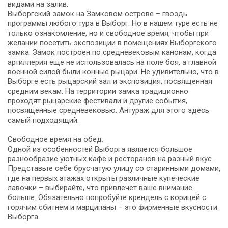
видами на залив.
Выборгский замок на Замковом острове – гвоздь
программы любого тура в Выборг. Но в нашем туре есть не
только ознакомление, но и свободное время, чтобы при
желании посетить экспозиции в помещениях Выборгского
замка. Замок построен по средневековым канонам, когда
артиллерия еще не использовалась на поле боя, а главной
военной силой были конные рыцари. Не удивительно, что в
Выборге есть рыцарский зал и экспозиция, посвященная
средним векам. На территории замка традиционно
проходят рыцарские фестивали и другие события,
посвященные средневековью. Антураж для этого здесь
самый подходящий.
Свободное время на обед.
Одной из особенностей Выборга является большое
разнообразие уютных кафе и ресторанов на разный вкус.
Представьте себе брусчатую улицу со старинными домами,
где на первых этажах открыты различные купеческие
лавочки – выбирайте, что привлечет ваше внимание
больше. Обязательно попробуйте крендель с корицей с
горячим сбитнем и марципаны – это фирменные вкусности
Выборга.