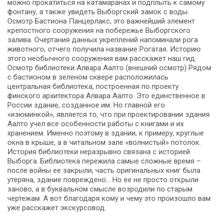
можно прокатиться на катамаранах и подплыть к самому
фонтану, а также увидеть Выборгский замок с воды.
Осмотр Бастиона Панцерлакс, это важнейший элемент
крепостного сооружения на побережье Выборгского
залива. Очертания данных укреплений напоминали рога
животного, отчего получила название Рогатая. Историю
этого необычного сооружения вам расскажет наш гид.
Осмотр библиотеки Алвара Аалто (внешний осмотр) Рядом
с бастионом в зеленом сквере расположилась
центральная библиотека, построенная по проекту
финского архитектора Алвара Аалто. Это единственное в
России здание, созданное им. Но главной его
«изюминкой», является то, что при проектировании здания
Аалто учел все особенности работы с книгами и их
хранением. Именно поэтому в здании, к примеру, круглые
окна в крыше, а в читальном зале «волнистый» потолок.
История библиотеки неразрывно связана с историей
Выборга. Библиотека пережила самые сложные время –
после войны ее закрыли, часть оригинальных книг была
утеряна, здание повреждено… Но ее не просто открыли
заново, а в буквальном смысле возродили по старым
чертежам. А вот благодаря кому и чему это произошло вам
уже расскажет экскурсовод.