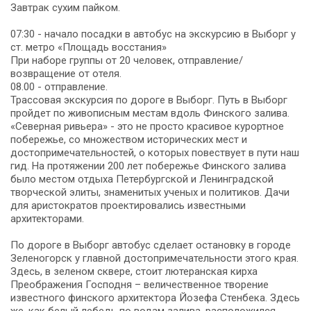
Завтрак сухим пайком.
07:30 - начало посадки в автобус на экскурсию в Выборг у
ст. метро «Площадь восстания»
При наборе группы от 20 человек, отправление/
возвращение от отеля.
08.00 - отправление.
Трассовая экскурсия по дороге в Выборг. Путь в Выборг
пройдет по живописным местам вдоль Финского залива.
«Cеверная ривьера» - это не просто красивое курортное
побережье, со множеством исторических мест и
достопримечательностей, о которых повествует в пути наш
гид. На протяжении 200 лет побережье Финского залива
было местом отдыха Петербургской и Ленинградской
творческой элиты, знаменитых ученых и политиков. Дачи
для аристократов проектировались известными
архитекторами.
По дороге в Выборг автобус сделает остановку в городе
Зеленогорск у главной достопримечательности этого края.
Здесь, в зеленом сквере, стоит лютеранская кирха
Преображения Господня – величественное творение
известного финского архитектора Йозефа Стенбека. Здесь
же, как белый лебедь по водам залива, расположился