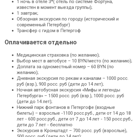
1 ночь в отеле 3*( отель по системе Фортуна,
известен в момент выезда группы);
1 завтрак;
Обзорная экскурсия по городу (исторический и
современный Петербург)
Трансфер с гидом в Петергоф
Оплачивается отдельно
Медицинская страховка (по желанию);
Выбор мест в автобусе – 10 BYN/место (по желанию);
Доплата за одноместный номер – 60 BYN (по
желанию);
Дневная экскурсия по рекам и каналам – 1000 росс.
руб (взр.), 900 росс. руб (дети до 14 лет);
Ночная автобусная экскурсия «Мифы и легенды
Петербурга» – 1500 росс. руб (взр.), 1000 росс. руб
(дети до 14 лет);
Нижний парк фонтанов в Петергофе (входные
билеты) – взрослые -1100 росс.руб., дети от 14 до 18
лет - 600 росс.руб., дети от 7 до 14 лет - 150 росс.руб.,
дети до 7 лет - бесплатно
Экскурсия в Кронштадт – 700 росс. руб (взрослые),
500 росс. руб (дети до 14 лет);