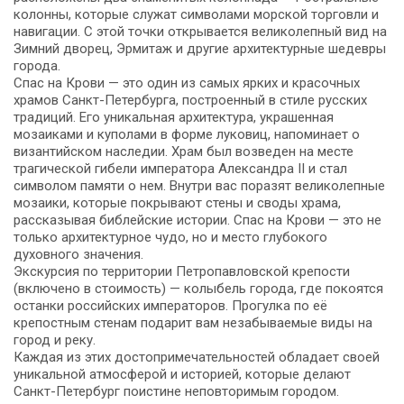
колонны, которые служат символами морской торговли и
навигации. С этой точки открывается великолепный вид на
Зимний дворец, Эрмитаж и другие архитектурные шедевры
города.
Спас на Крови — это один из самых ярких и красочных
храмов Санкт-Петербурга, построенный в стиле русских
традиций. Его уникальная архитектура, украшенная
мозаиками и куполами в форме луковиц, напоминает о
византийском наследии. Храм был возведен на месте
трагической гибели императора Александра II и стал
символом памяти о нем. Внутри вас поразят великолепные
мозаики, которые покрывают стены и своды храма,
рассказывая библейские истории. Спас на Крови — это не
только архитектурное чудо, но и место глубокого
духовного значения.
Экскурсия по территории Петропавловской крепости
(включено в стоимость) — колыбель города, где покоятся
останки российских императоров. Прогулка по её
крепостным стенам подарит вам незабываемые виды на
город и реку.
Каждая из этих достопримечательностей обладает своей
уникальной атмосферой и историей, которые делают
Санкт-Петербург поистине неповторимым городом.