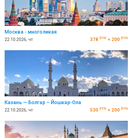
Москва - многоликая
BYN
BYN
22.10.2026, чт
378
+ 200
Казань — Болгар – Йошкар-Ола
BYN
BYN
22.10.2026, чт
530
+ 200