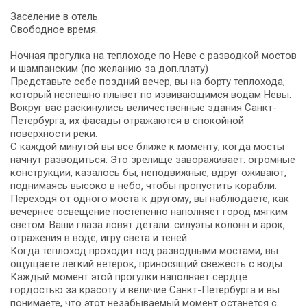
Заселение в отель.
Свободное время.
Ночная прогулка на теплоходе по Неве с разводкой мостов
и шампанским (по желанию за доп.плату)
Представьте себе поздний вечер, вы на борту теплохода,
который неспешно плывет по извивающимся водам Невы.
Вокруг вас раскинулись величественные здания Санкт-
Петербурга, их фасады отражаются в спокойной
поверхности реки.
С каждой минутой вы все ближе к моменту, когда мосты
начнут разводиться. Это зрелище завораживает: огромные
конструкции, казалось бы, неподвижные, вдруг оживают,
поднимаясь высоко в небо, чтобы пропустить корабли.
Переходя от одного моста к другому, вы наблюдаете, как
вечернее освещение постепенно наполняет город мягким
светом. Ваши глаза ловят детали: силуэты колонн и арок,
отражения в воде, игру света и теней.
Когда теплоход проходит под разводными мостами, вы
ощущаете легкий ветерок, приносящий свежесть с воды.
Каждый момент этой прогулки наполняет сердце
гордостью за красоту и величие Санкт-Петербурга и вы
понимаете, что этот незабываемый момент останется с