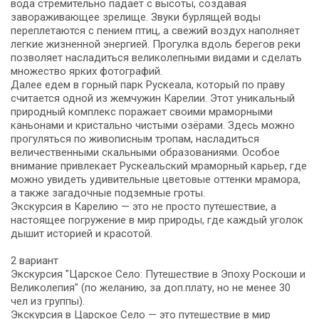
вода стремительно падает с высоты, создавая
завораживающее зрелище. Звуки бурлящей воды
переплетаются с пением птиц, а свежий воздух наполняет
легкие жизненной энергией. Прогулка вдоль берегов реки
позволяет насладиться великолепными видами и сделать
множество ярких фотографий.
Далее едем в горный парк Рускеала, который по праву
считается одной из жемчужин Карелии. Этот уникальный
природный комплекс поражает своими мраморными
каньонами и кристально чистыми озёрами. Здесь можно
прогуляться по живописным тропам, насладиться
величественными скальными образованиями. Особое
внимание привлекает Рускеальский мраморный карьер, где
можно увидеть удивительные цветовые оттенки мрамора,
а также загадочные подземные гроты.
Экскурсия в Карелию — это не просто путешествие, а
настоящее погружение в мир природы, где каждый уголок
дышит историей и красотой.
2 вариант
Экскурсия "Царское Село: Путешествие в Эпоху Роскоши и
Великолепия" (по желанию, за доп.плату, но не менее 30
чел из группы).
Экскурсия в Царское Село — это путешествие в мир