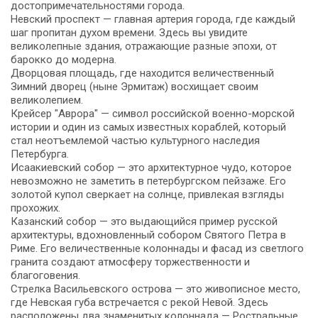
достопримечательностями города.
Невский проспект — главная артерия города, где каждый
шаг пропитан духом времени. Здесь вы увидите
великолепные здания, отражающие разные эпохи, от
барокко до модерна.
Дворцовая площадь, где находится величественный
Зимний дворец (ныне Эрмитаж) восхищает своим
великолепием.
Крейсер "Аврора" — символ российской военно-морской
истории и один из самых известных кораблей, который
стал неотъемлемой частью культурного наследия
Петербурга.
Исаакиевский собор — это архитектурное чудо, которое
невозможно не заметить в петербургском пейзаже. Его
золотой купол сверкает на солнце, привлекая взгляды
прохожих.
Казанский собор — это выдающийся пример русской
архитектуры, вдохновленный собором Святого Петра в
Риме. Его величественные колоннады и фасад из светлого
гранита создают атмосферу торжественности и
благоговения.
Стрелка Васильевского острова — это живописное место,
где Невская губа встречается с рекой Невой. Здесь
расположены два знаменитых колоннада — Ростральные