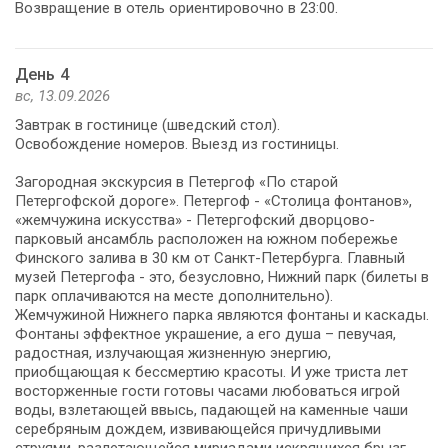
Возвращение в отель ориентировочно в 23:00.
День 4
вс, 13.09.2026
Завтрак в гостинице (шведский стол).
Освобождение номеров. Выезд из гостиницы.
Загородная экскурсия в Петергоф «По старой
Петергофской дороге». Петергоф - «Столица фонтанов»,
«жемчужина искусства» - Петергофский дворцово-
парковый ансамбль расположен на южном побережье
Финского залива в 30 км от Санкт-Петербурга. Главный
музей Петергофа - это, безусловно, Нижний парк (билеты в
парк оплачиваются на месте дополнительно).
Жемчужиной Нижнего парка являются фонтаны и каскады.
Фонтаны эффектное украшение, а его душа – певучая,
радостная, излучающая жизненную энергию,
приобщающая к бессмертию красоты. И уже триста лет
восторженные гости готовы часами любоваться игрой
воды, взлетающей ввысь, падающей на каменные чаши
серебряным дождем, извивающейся причудливыми
струями, разлетающейся мириадами искрящихся брызг.