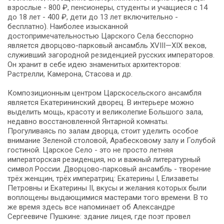
взрослые - 800 ₽, пенсионеры, студенты и учащиеся с 14
до 18 лет - 400 ₽, дети до 13 лет включительно -
бесплатно). Наиболее изысканной
достопримечательностью Царского Села бесспорно
является дворцово-парковый ансамбль XVIII—XIX веков,
служивший загородной резиденцией русских императоров.
Он хранит в себе идею знаменитых архитекторов:
Растрелли, Камерона, Стасова и др.
Композиционным центром Царскосельского ансамбля
является Екатерининский дворец. В интерьере можно
выделить мощь, красоту и великолепие Большого зала,
недавно восстановленной Янтарной комнаты.
Прогуливаясь по залам дворца, стоит уделить особое
внимание Зеленой столовой, Арабесковому залу и Голубой
гостиной. Царское Село - это не просто летняя
императорская резиденция, но и важный литературный
символ России. Дворцово-парковый ансамбль - творение
трёх женщин, трёх императриц: Екатерины I, Елизаветы
Петровны и Екатерины II, вкусы и желания которых были
воплощены выдающимися мастерами того времени. В то
же время здесь все напоминает об Александре
Сергеевиче Пушкине: здание лицея, где поэт провел