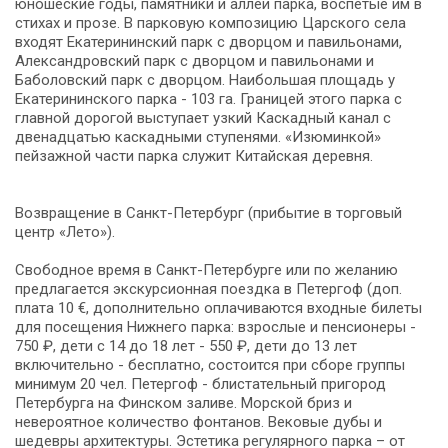
юношеские годы, памятники и аллеи парка, воспетые им в
стихах и прозе. В парковую композицию Царского села
входят Екатерининский парк с дворцом и павильонами,
Александровский парк с дворцом и павильонами и
Баболовский парк с дворцом. Наибольшая площадь у
Екатерининского парка - 103 га. Границей этого парка с
главной дорогой выступает узкий Каскадный канал с
двенадцатью каскадными ступенями. «Изюминкой»
пейзажной части парка служит Китайская деревня.
Возвращение в Санкт-Петербург (прибытие в торговый
центр «Лето»).
Свободное время в Санкт-Петербурге или по желанию
предлагается экскурсионная поездка в Петергоф (доп.
плата 10 €, дополнительно оплачиваются входные билеты
для посещения Нижнего парка: взрослые и пенсионеры -
750 ₽, дети с 14 до 18 лет - 550 ₽, дети до 13 лет
включительно - бесплатно, состоится при сборе группы
минимум 20 чел. Петергоф - блистательный пригород
Петербурга на Финском заливе. Морской бриз и
невероятное количество фонтанов. Вековые дубы и
шедевры архитектуры. Эстетика регулярного парка – от