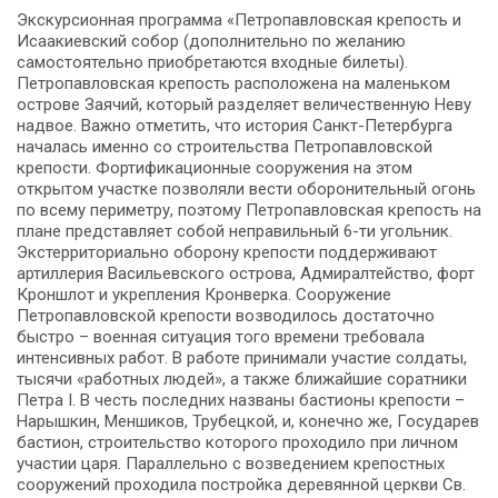
Экскурсионная программа «Петропавловская крепость и
Исаакиевский собор (дополнительно по желанию
самостоятельно приобретаются входные билеты).
Петропавловская крепость расположена на маленьком
острове Заячий, который разделяет величественную Неву
надвое. Важно отметить, что история Санкт-Петербурга
началась именно со строительства Петропавловской
крепости. Фортификационные сооружения на этом
открытом участке позволяли вести оборонительный огонь
по всему периметру, поэтому Петропавловская крепость на
плане представляет собой неправильный 6-ти угольник.
Экстерриториально оборону крепости поддерживают
артиллерия Васильевского острова, Адмиралтейство, форт
Кроншлот и укрепления Кронверка. Сооружение
Петропавловской крепости возводилось достаточно
быстро – военная ситуация того времени требовала
интенсивных работ. В работе принимали участие солдаты,
тысячи «работных людей», а также ближайшие соратники
Петра I. В честь последних названы бастионы крепости –
Нарышкин, Меншиков, Трубецкой, и, конечно же, Государев
бастион, строительство которого проходило при личном
участии царя. Параллельно с возведением крепостных
сооружений проходила постройка деревянной церкви Св.