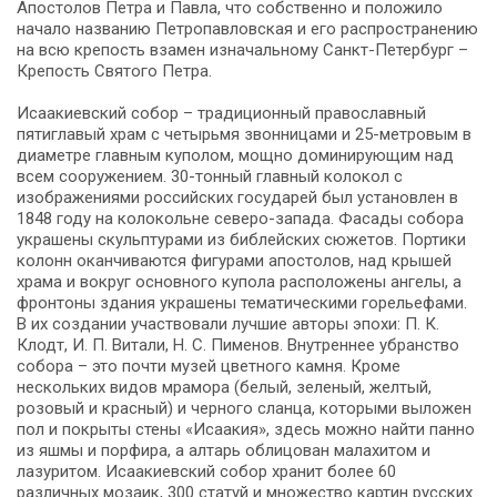
Апостолов Петра и Павла, что собственно и положило
начало названию Петропавловская и его распространению
на всю крепость взамен изначальному Санкт-Петербург –
Крепость Святого Петра.
Исаакиевский собор – традиционный православный
пятиглавый храм с четырьмя звонницами и 25-метровым в
диаметре главным куполом, мощно доминирующим над
всем сооружением. 30-тонный главный колокол с
изображениями российских государей был установлен в
1848 году на колокольне северо-запада. Фасады собора
украшены скульптурами из библейских сюжетов. Портики
колонн оканчиваются фигурами апостолов, над крышей
храма и вокруг основного купола расположены ангелы, а
фронтоны здания украшены тематическими горельефами.
В их создании участвовали лучшие авторы эпохи: П. К.
Клодт, И. П. Витали, Н. С. Пименов. Внутреннее убранство
собора – это почти музей цветного камня. Кроме
нескольких видов мрамора (белый, зеленый, желтый,
розовый и красный) и черного сланца, которыми выложен
пол и покрыты стены «Исаакия», здесь можно найти панно
из яшмы и порфира, а алтарь облицован малахитом и
лазуритом. Исаакиевский собор хранит более 60
различных мозаик, 300 статуй и множество картин русских