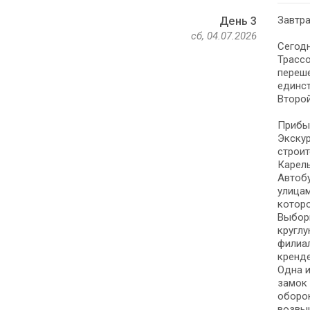
Завтра
День 3
сб, 04.07.2026
Сегодн
Трассо
переше
единст
Второй
Прибыт
Экскур
строит
Карель
Автобу
улицам
которо
Выборг
круглу
филиал
кренде
Одна и
замок
оборон
возвыш