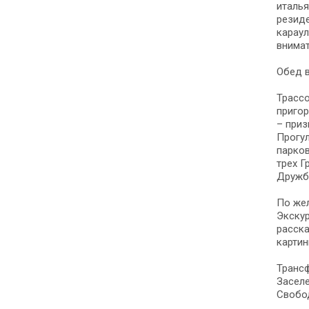
италья
резиде
караул
внимат
Обед в
Трассо
пригор
– при
Прогул
парков
трех Г
Дружб
По жел
Экскур
расска
картин
Трансф
Заселе
Свобо