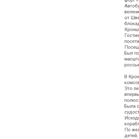
форт «
Автобу
велени
от Шве
блокад
Кроншт
Гостин
посети
Посещ
Был по
масшта
россып
В Крон
комсо
Это ле
вперв
полюса
Была с
судост
Исходя
корабл
По жел
детей,