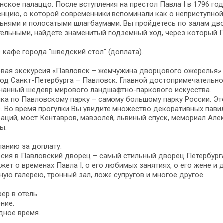
нское палаццо. После вступления на престол Павла I в 1796 го
нцию, о которой современники вспоминали как о неприступной
ьнями и полосатыми шлагбаумами. Вы пройдетесь по залам двор
ельными, найдете знаменитый подземный ход, через который П
 кафе города "шведский стол" (доплата).
вая экскурсия «Павловск – жемчужина дворцового ожерелья».
од Санкт-Петербурга – Павловск. Главной достопримечательно
знанный шедевр мирового ландшафтно-паркового искусства.
ка по Павловскому парку – самому большому парку России. Эт
. Во время прогулки Вы увидите множество декоративных пави
раций, мост Кентавров, мавзолей, львиный спуск, мемориал Ал
ы.
анию за доплату:
сия в Павловский дворец – самый стильный дворец Петербурга
жет о временах Павла I, о его любимых занятиях, о его жене и
ную галерею, тронный зал, ложе супругов и многое другое.
ер в отель.
ние.
дное время.