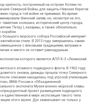
од-крепость, построенный на острове Котлин по
м начале Северной Войны для защиты Невских берегов
виях город в той войне не принимал. Во время
инировали Финский залив, но, несмотря на это,
е: памятник колюшке, исторический центр города,
ятник Петру I, казармы, а также обязательно
 корабли.
о большого морского собора Российской империи!
изантийском стиле. В 2013 году завершилась самая
 совмещенное с вековыми традициями, витражи и
личие и никого не оставит равнодушным.
экспонатом которого является АПЛ К-3 «Ленинский
оветского атомного подводного флота. В 1962 году
едовитого океана, дважды прошла точку Северного
 после списания находилась под угрозой утилизации.
ртов», ВМФ России и «Объединенной
рального экспоната Музея военно-морской славы.
беспрецедентный проект размещения подводного
 и единственная в мире экспозиция такого типа.
иции этого музея. Дух захватывает не только у