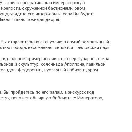
ду Гатчина превратилась в императорскую
 крепости, окруженной бастионами, рвом,
ца, увидите его интерьеры и, если Вы будете
авел I тайно покидал дворец.
 Вы отправитесь на экскурсию в самый романтичный
стью города, несомненно, является Павловский парк
о идеальный пример английского нерегулярного типа
льонов и скульптур: колоннада Аполлона, павильон
ександры Фёдоровны, кустарный лабиринт, храм
. Вы пройдетесь по его залам, а экскурсовод
 детях, покажет обширную библиотеку Императора,