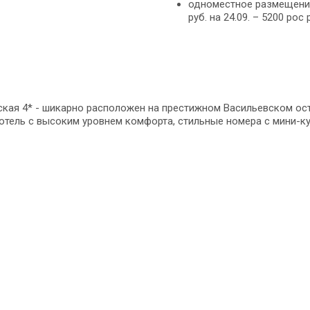
одноместное размещение: н
руб. на 24.09. – 5200 рос
ская 4* - шикарно расположен на престижном Васильевском ост
отель с высоким уровнем комфорта, стильные номера с мини-ку