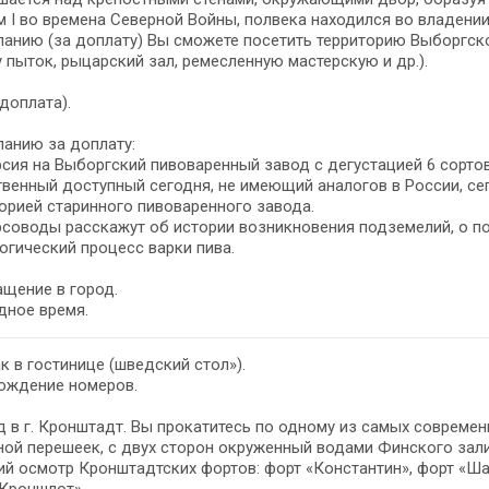
 I во времена Северной Войны, полвека находился во владении
анию (за доплату) Вы сможете посетить территорию Выборгско
 пыток, рыцарский зал, ремесленную мастерскую и др.).
доплата).
анию за доплату:
сия на Выборгский пивоваренный завод с дегустацией 6 сортов
венный доступный сегодня, не имеющий аналогов в России, с
орией старинного пивоваренного завода.
соводы расскажут об истории возникновения подземелий, о пос
огический процесс варки пива.
щение в город.
дное время.
к в гостинице (шведский стол»).
ождение номеров.
 в г. Кронштадт. Вы прокатитесь по одному из самых совреме
ой перешеек, с двух сторон окруженный водами Финского зали
й осмотр Кронштадтских фортов: форт «Константин», форт «Шан