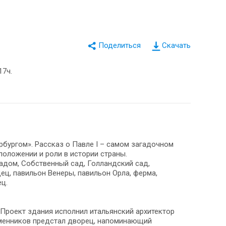
Скачать
17ч.
рбургом». Рассказ о Павле I – самом загадочном
положении и роли в истории страны.
кадом, Собственный сад, Голландский сад,
ец, павильон Венеры, павильон Орла, ферма,
ц.
 Проект здания исполнил итальянский архитектор
еменников предстал дворец, напоминающий