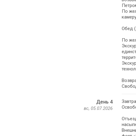
Петром
По жел
камеру
Обед (
По жел
Экскур
единст
террит
Экскур
технол
Возвра
Свобо
Завтра
День 4
Освоб
вс, 05.07.2026
Отъезд
насыпн
Внешни