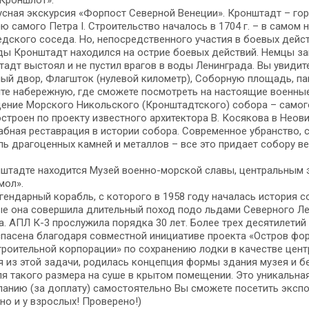
Кроншлот».
сная экскурсия «Форпост Северной Венеции». Кронштадт – гор
ю самого Петра I. Строительство началось в 1704 г. – в само
дского соседа. Но, непосредственного участия в боевых дейст
ы Кронштадт находился на острие боевых действий. Немцы зам
адт выстоял и не пустил врагов в воды Ленинграда. Вы увидит
ый двор, Флагшток (нулевой километр), Соборную площадь, пам
те набережную, где сможете посмотреть на настоящие военные
ение Морского Никольского (Кронштадтского) собора – самог
строен по проекту известного архитектора В. Косякова в Неов
бная реставрация в истории собора. Современное убранство,
ь драгоценных камней и металлов – все это придает собору ве
штадте находится Музей военно-морской славы, центральным 
мол».
гендарный корабль, с которого в 1958 году началась история с
ые она совершила длительный поход подо льдами Северного Л
. АПЛ К-3 прослужила порядка 30 лет. Более трех десятилетий
пасена благодаря совместной инициативе проекта «Остров фо
роительной корпорации» по сохранению лодки в качестве цент
 из этой задачи, родилась концепция формы здания музея и 
я такого размера на суше в крытом помещении. Это уникальная
анию (за доплату) самостоятельно Вы сможете посетить экспоз
 но и у взрослых! Проверено!)