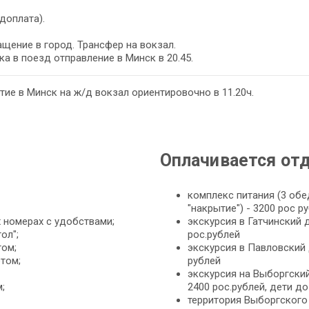
доплата).
щение в город. Трансфер на вокзал.
а в поезд отправление в Минск в 20.45.
ие в Минск на ж/д вокзал ориентировочно в 11.20ч.
Оплачивается от
комплекс питания (3 обед
"накрытие") - 3200 рос р
х номерах с удобствами;
экскурсия в Гатчинский д
ол";
рос.рублей
том;
экскурсия в Павловский д
том;
рублей
экскурсия на Выборгский
;
2400 рос.рублей, дети до
территория Выборгского 