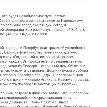
, это будет незабываемое путешествие.
берегу Финского залива, а также по Карельскому
 по величине город Финляндии, сегодня –
ой Федерации. Вам расскажут о Северной Войне, о
Швеции, Финляндии и России.
ой природы и Петербургских традиций усадебного
ьбу Баронов фон Николаи, памятник создателю
капеллу «Людвигштайн», источник «Нарцисс».
ого города». Вы пройдетесь по старинным узким
ород, усадьбу Бюргера – старинный дом XVI века, в
ел св. Гиацинта, развалины Доминиканского собора,
 Кнутссону, Торговую площадь, Выборгский рынок,
нского языка – Микаэлю Агрикола, Красную площадь,
озможность приобрести настоящий выборгский
большом острове в Финском заливе. Это Выборгский
 западноевропейского средневекового военно-
лавная доминанта — башня святого Олафа —
уникальный архитектурный ансамбль. Замок был взят