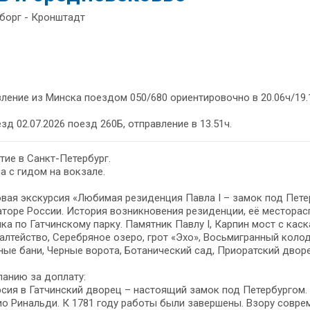
ыборг - Кронштадт
ление из Минска поездом 050/680 ориентировочно в 20.06ч/19.
зд 02.07.2026 поезд 260Б, отправление в 13.51ч.
ие в Санкт-Петербург.
а с гидом на вокзале.
вая экскурсия «Любимая резиденция Павла I – замок под Пете
торе России. История возникновения резиденции, её месторас
ка по Гатчинскому парку. Памятник Павлу I, Карпин мост с кас
лтейство, Серебряное озеро, грот «Эхо», Восьмигранный колод
ые бани, Черные ворота, Ботанический сад, Приоратский дворе
анию за доплату:
сия в Гатчинский дворец – настоящий замок под Петербургом.
о Ринальди. К 1781 году работы были завершены. Взору совр