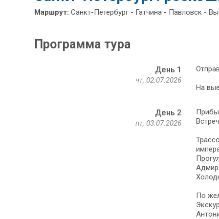
Маршрут:
Санкт-Петербург - Гатчина - Павловск - В
Программа тура
Отправ
День 1
чт, 02.07.2026
На вые
Прибыт
День 2
Встреч
пт, 03.07.2026
Трассо
импера
Прогул
Адмира
Холодн
По жел
Экскур
Антони