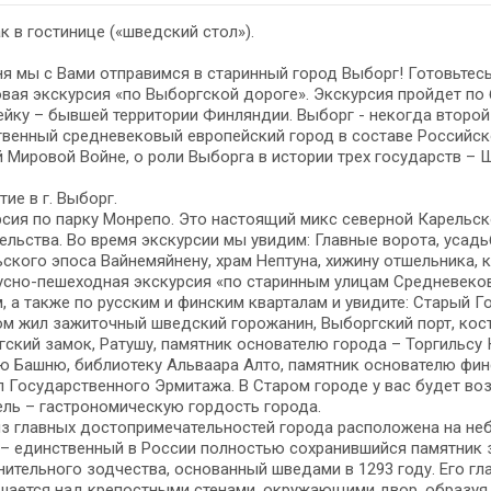
к в гостинице («шведский стол»).
я мы с Вами отправимся в старинный город Выборг! Готовьтесь
вая экскурсия «по Выборгской дороге». Экскурсия пройдет по 
йку – бывшей территории Финляндии. Выборг - некогда второй
венный средневековый европейский город в составе Российск
 Мировой Войне, о роли Выборга в истории трех государств – 
ие в г. Выборг.
сия по парку Монрепо. Это настоящий микс северной Карельск
ельства. Во время экскурсии мы увидим: Главные ворота, усад
ского эпоса Вайнемяйнену, храм Нептуна, хижину отшельника, 
сно-пешеходная экскурсия «по старинным улицам Средневеков
, а также по русским и финским кварталам и увидите: Старый Г
м жил зажиточный шведский горожанин, Выборгский порт, кост
ский замок, Ратушу, памятник основателю города – Торгильсу
ю Башню, библиотеку Альваара Алто, памятник основателю фи
 Государственного Эрмитажа. В Старом городе у вас будет в
ль – гастрономическую гордость города.
з главных достопримечательностей города расположена на не
 – единственный в России полностью сохранившийся памятник
ительного зодчества, основанный шведами в 1293 году. Его г
ается над крепостными стенами, окружающими двор, образуя 