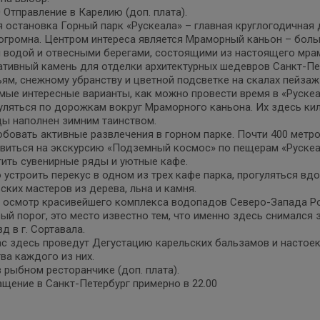
0 Отправление в Карелию (доп. плата).
 остановка Горный парк «Рускеала» – главная круглогодичная
огромна. Центром интереса является Мраморный каньон – больш
 водой и отвесными берегами, состоящими из настоящего мра
ативный камень для отделки архитектурных шедевров Санкт-Пе
ям, снежному убранству и цветной подсветке на скалах пейза
мые интересные варианты, как можно провести время в «Рускеа
уляться по дорожкам вокруг Мраморного каньона. Их здесь ки
ы наполнен зимним таинством.
бовать активные развлечения в горном парке. Почти 400 метро
виться на экскурсию «Подземный космос» по пещерам «Рускеа
ить сувенирные ряды и уютные кафе.
устроить перекус в одном из трех кафе парка, прогуляться вд
ских мастеров из дерева, льна и камня.
 осмотр красивейшего комплекса водопадов Северо-Запада Рос
ый порог, это место известно тем, что именно здесь снимался 
д в г. Сортавала.
с здесь проведут Дегустацию карельских бальзамов и настоек 
ва каждого из них.
 рыбном ресторанчике (доп. плата).
щение в Санкт-Петербург примерно в 22.00