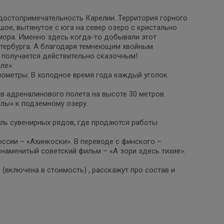
 достопримечательность Карелии. Территория горного
ое, вытянутое с юга на север озеро с кристально
мора. Именно здесь когда-то добывали этот
тербурга. А благодаря темнеющим хвойным
ж получается действительно сказочным!
ле»:
лометры. В холодное время года каждый уголок
в адреналинового полета на высоте 30 метров.
лы» к подземному озеру.
оль сувенирных рядов, где продаются работы
сии – «Ахинкоски». В переводе с финского –
знаменитый советский фильм – «А зори здесь тихие».
(включена в стоимость) , расскажут про состав и