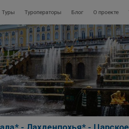
Туры
Туроператоры
Блог
О проекте
ала* - Лахденпохья* - Царское