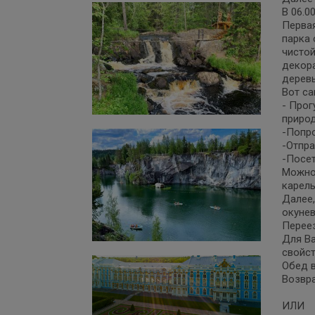
В 06.0
Первая
парка 
чистой
декор
деревь
Вот са
- Прог
природ
-Попро
-Отпра
-Посет
Можно 
карель
Далее,
окунев
Переез
Для Ва
свойст
Обед в
Возвра
ИЛИ