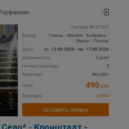
Турфирмам
Поездка № 217247
Выезд:
Гомель - Жлобин - Бобруйск -
Минск - Полоцк
Даты:
чт, 13.08.2026 - пн, 17.08.2026
Длительность:
5 дней
Ночные переезды:
2
Транспорт:
Автобус
490
Цена:
BYN
Туруслуга:
0 BYN
Оставить заявку
 Село* - Кронштадт -