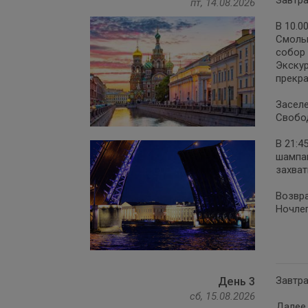
Завтра
пт, 14.08.2026
В 10.0
Смольн
собор 
Экскур
прекра
Заселе
Свобо
В 21:4
шампан
захват
Возвра
Ночлег
Завтра
День 3
сб, 15.08.2026
Далее 