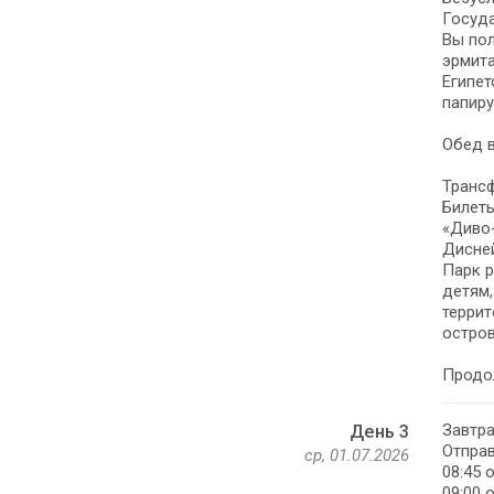
Госуда
Вы пол
эрмита
Египет
папиру
Обед в
Транс
Билеты
«Диво-
Дисне
Парк р
детям,
террит
остров
Продо
Завтра
День 3
Отправ
ср, 01.07.2026
08:45 
09:00 