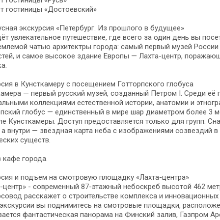
от гостиницы «Русь»
от гостиницы «Достоевский»
сная экскурсия «Петербург. Из прошлого в будущее»
ёт увлекательное путешествие, где всего за один день вы пос
млемой чатью архитектры города: самый первый музей России
тей, и самое высокое здание Европы — Лахта-центр, поражаю
ка.
сия в Кунсткамеру с посещением Готторпского глобуса
амера — первый русский музей, созданный Петром I. Среди её
альными коллекциями естественной истории, анатомии и этног
пский глобус — единственный в мире шар диаметром более 3 ме
ле Кунсткамеры. Доступ предоставляется только для групп. Сн
 а внутри — звёздная карта неба с изображениями созвездий в
еских существ.
 кафе города.
рсия и подъем на смотровую площадку «Лахта-центра»
-центр» - современный 87-этажный небоскреб высотой 462 метр
совод расскажет о строительстве комплекса и инновационных 
экскурсии вы поднимитесь на смотровые площадки, расположен
ается фантастическая панорама на Финский залив, Газпром Ар