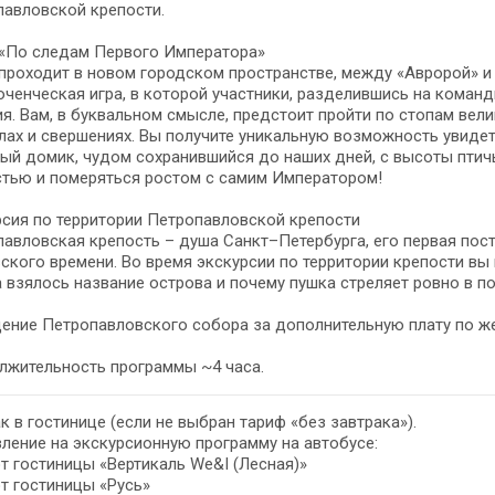
павловской крепости.
 «По следам Первого Императора»
проходит в новом городском пространстве, между «Авророй» и
ченческая игра, в которой участники, разделившись на коман
я. Вам, в буквальном смысле, предстоит пройти по стопам вели
ах и свершениях. Вы получите уникальную возможность увидеть
ый домик, чудом сохранившийся до наших дней, с высоты пти
стью и померяться ростом с самим Императором!
сия по территории Петропавловской крепости
авловская крепость – душа Санкт–Петербурга, его первая пост
ского времени. Во время экскурсии по территории крепости вы 
 взялось название острова и почему пушка стреляет ровно в п
ение Петропавловского собора за дополнительную плату по ж
лжительность программы ~4 часа.
к в гостинице (если не выбран тариф «без завтрака»).
ление на экскурсионную программу на автобусе:
от гостиницы «Вертикаль We&I (Лесная)»
от гостиницы «Русь»