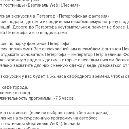
от гостиницы «Вертикаль We&I (Лесная)»
сная экскурсия в Петергоф «Петергофская фантазия»
сия подарит детям и их родителям незабываемую встречу с од
нций. Дорога до Петергофа неутомительная, займет не более 1,
ей Петергофа и его владельцами.
сия по парку фонтанов Петергофа
сия познакомит Вас с прекраснейшим ансамблем фонтанов Нижн
отдыхать основатель Петергофа – император Петр Великий. Ф
ят огромную радость детям, которые с веселым визгом бегаю
ельно захватите для них сменную одежду, ведь удержаться от
экскурсии у вас будет 1,5-2 часа свободного времени, чтобы с
 кафе города.
щение в город.
лжительность программы ~7,5 часов.
к в гостинице. (если не выбран тариф «без завтрака»)
ление на экскурсионную программу на автобусе:
от гостиницы «Вертикаль We&I (Лесная)»