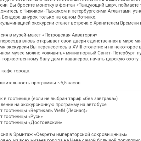
сии. Вы бросите монетку в фонтан «Танцующий шар», поймаете 
омитесь с Чижиком-Пыжиком и петербургскими Атлантами, узнае
 Бендера шнурок только на одном ботинке.
кульминацией экскурсии станет встреча с Хранителем Времени 
сия в музей-макет «Петровская Акватория»
переезда вновь открывает свои двери единственная в мире ма
мя экскурсии Вы перенесетесь в XVIII столетие и на некоторое
ном музее можно «оживить» миниатюрный Санкт-Петербург: пу
 торжественному балу дам и кавалеров, начать царскую охоту
 кафе города.
лжительность программы ~5,5 часов.
к в гостинице (если не выбран тариф «без завтрака»).
ление на экскурсионную программу на автобусе:
от гостиницы «Вертикаль We&I (Лесная)»
от гостиницы «Русь»
от гостиницы «Достоевский»
рсия в Эрмитаж «Секреты императорской сокровищницы»
овно, из всех музеев города на Неве самой большой популярн