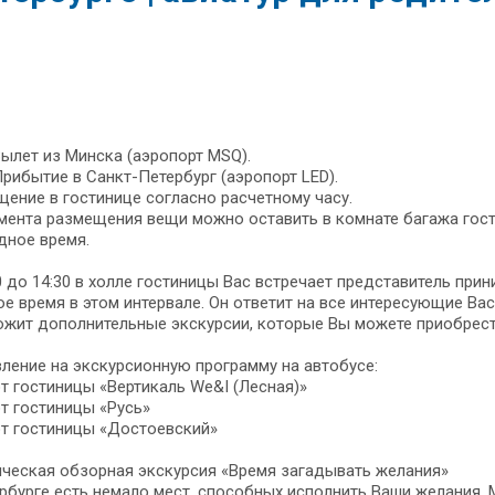
Вылет из Минска (аэропорт MSQ).
Прибытие в Санкт-Петербург (аэропорт LED).
ение в гостинице согласно расчетному часу.
мента размещения вещи можно оставить в комнате багажа гос
дное время.
0 до 14:30 в холле гостиницы Вас встречает представитель пр
е время в этом интервале. Он ответит на все интересующие Ва
ожит дополнительные экскурсии, которые Вы можете приобрест
ление на экскурсионную программу на автобусе:
от гостиницы «Вертикаль We&I (Лесная)»
от гостиницы «Русь»
от гостиницы «Достоевский»
ческая обзорная экскурсия «Время загадывать желания»
рбурге есть немало мест, способных исполнить Ваши желания. 