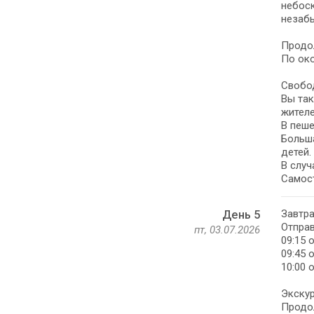
небоск
незаб
Продо
По око
Свобо
Вы так
жителе
В пеше
Больша
детей.
В случ
Самост
Завтра
День 5
Отправ
пт, 03.07.2026
09:15 
09:45 
10:00 
Экскур
Продол