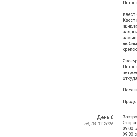
Петро
Квест
Квест 
приклю
задани
замысл
любим
крепо
Экскур
Петроп
петров
откуда
Посещ
Продо
Завтра
День 6
Отправ
сб, 04.07.2026
09:00 
09:30 