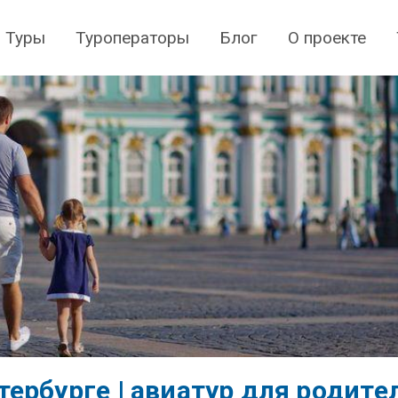
Туры
Туроператоры
Блог
О проекте
ербурге | авиатур для родите