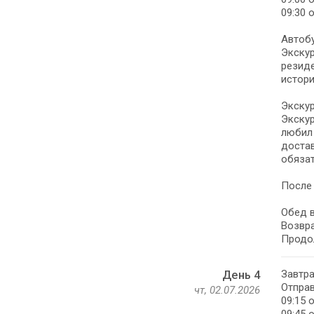
09:30 
Автобу
Экскур
резиде
истори
Экскур
Экскур
любил 
достав
обязат
После 
Обед в
Возвра
Продо
Завтра
День 4
Отправ
чт, 02.07.2026
09:15 