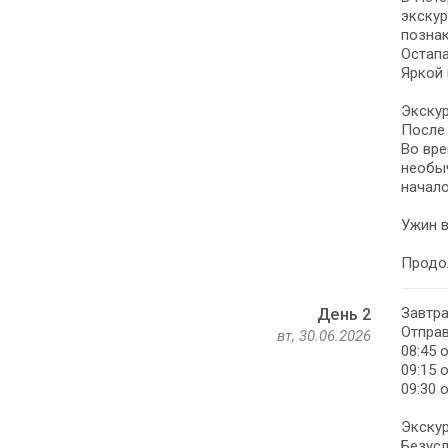
экскур
познак
Остапа
Яркой 
Экскур
После 
Во вре
необыч
начало
Ужин в
Продо
Завтра
День 2
Отправ
вт, 30.06.2026
08:45 
09:15 
09:30 
Экску
Безусл