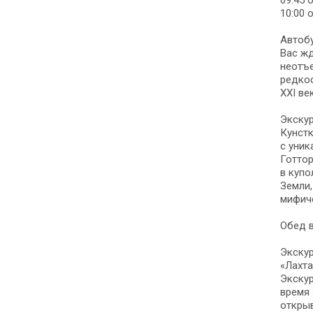
09:45 
10:00 
Автобу
Вас жд
неотъе
редкос
XXI ве
Экскур
Кунстк
с уник
Готтор
в купо
Земли,
мифич
Обед в
Экску
«Лахта
Экскур
время 
открыв