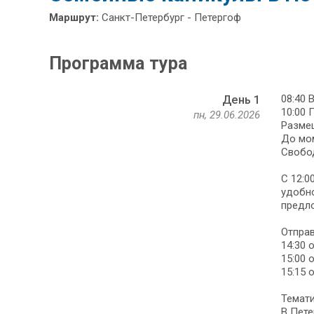
Маршрут:
Санкт-Петербург - Петергоф
Программа тура
08:40 
День 1
10:00 
пн, 29.06.2026
Размещ
До мо
Свобо
С 12:0
удобно
предл
Отправ
14:30 
15:00 
15:15 
Темати
В Пете