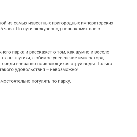
ной из самых известных пригородных императорских
5 часа. По пути экскурсовод познакомит вас с
его парка и расскажет о том, как шумно и весело
онтаны-шутихи, любимое увеселение императора,
т среди внезапно появляющихся струй воды. Только
 такого удовольствия – невозможно!
амостоятельно погулять по парку.