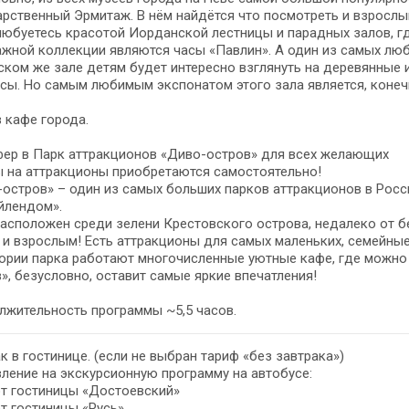
рственный Эрмитаж. В нём найдётся что посмотреть и взрослым,
юбуетесь красотой Иорданской лестницы и парадных залов, г
жной коллекции являются часы «Павлин». А один из самых лю
ском же зале детям будет интересно взглянуть на деревянные
сы. Но самым любимым экспонатом этого зала является, конеч
 кафе города.
фер в Парк аттракционов «Диво-остров» для всех желающих
 на аттракционы приобретаются самостоятельно!
остров» – один из самых больших парков аттракционов в Росс
йлендом».
асположен среди зелени Крестовского острова, недалеко от бе
 и взрослым! Есть аттракционы для самых маленьких, семейные 
ории парка работают многочисленные уютные кафе, где можно 
», безусловно, оставит самые яркие впечатления!
лжительность программы ~5,5 часов.
к в гостинице. (если не выбран тариф «без завтрака»)
ление на экскурсионную программу на автобусе:
от гостиницы «Достоевский»
от гостиницы «Русь»