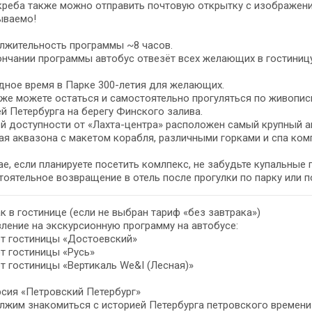
реба также можно отправить почтовую открытку с изображение
ываемо!
лжительность программы ~8 часов.
нчании программы автобус отвезёт всех желающих в гостиницу
дное время в Парке 300-летия для желающих.
же можете остаться и самостоятельно прогуляться по живописн
й Петербурга на берегу Финского залива.
й доступности от «Лахта-центра» расположен самый крупный ак
я аквазона с макетом корабля, различными горками и спа ком
ае, если планируете посетить комлпекс, не забудьте купальные
оятельное возвращение в отель после прогулки по парку или 
к в гостинице (если не выбран тариф «без завтрака»)
ление на экскурсионную программу на автобусе:
от гостиницы «Достоевский»
от гостиницы «Русь»
от гостиницы «Вертикаль We&I (Лесная)»
сия «Петровский Петербург»
жим знакомиться с историей Петербурга петровского времени 