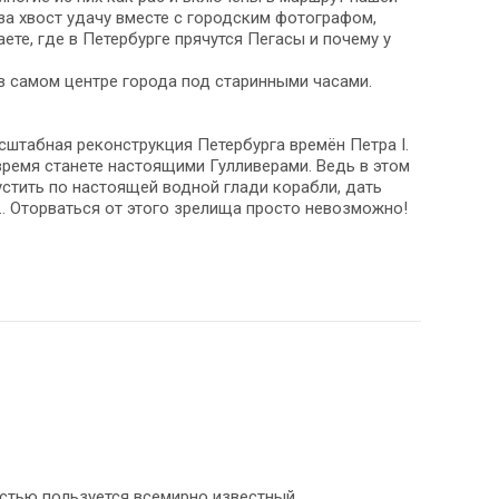
за хвост удачу вместе с городским фотографом,
те, где в Петербурге прячутся Пегасы и почему у
в самом центре города под старинными часами.
сштабная реконструкция Петербурга времён Петра I.
 время станете настоящими Гулливерами. Ведь в этом
стить по настоящей водной глади корабли, дать
 … Оторваться от этого зрелища просто невозможно!
остью пользуется всемирно известный