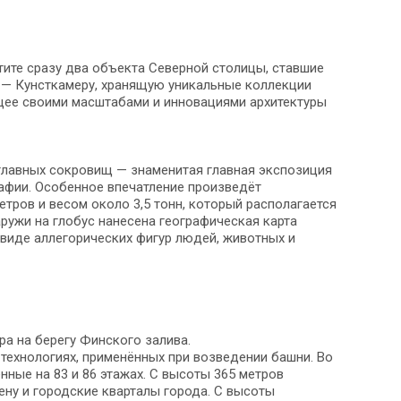
етите сразу два объекта Северной столицы, ставшие
 — Кунсткамеру, хранящую уникальные коллекции
щее своими масштабами и инновациями архитектуры
 главных сокровищ — знаменитая главная экспозиция
рафии. Особенное впечатление произведёт
тров и весом около 3,5 тонн, который располагается
аружи на глобус нанесена географическая карта
 виде аллегорических фигур людей, животных и
а на берегу Финского залива.
технологиях, применённых при возведении башни. Во
ные на 83 и 86 этажах. С высоты 365 метров
ену и городские кварталы города. С высоты