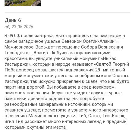
День 6
сб, 23.05.2026
В 09:00, после завтрака, Вы отправитесь с нашим гидом в
самое загадочное ущелье Северной Осетии-Алании —
Мамисонское. Вас ждет посещение Собора Вознесения
Господня в г. Алагир. Любуясь завораживающими
красотами, вы увидите уникальный монумент «Ныхас
Уастырджи», который в народе называют «Святой Георгий
Победоносец возвышается над скалами». 28- ми тонный
мощный монумент скачущего на серебряном коне Святого
Уастырджи, так искусно прикреплен к скале, что как будто
парит над дорогой! Вы побываете в средневековом
замковом поселении Лисри, где увидите архитектурные
памятники древнего зодчества. Вы попробуете
разнообразные минеральные источники, которыми
славится ущелье, посмотрите и узнаете много интересного
о селениях Мамисонского ущелья: Тиб, Сатат, Тли, Калак,
Згил. Гид расскажет много интересных легенд и преданий,
которыми окутаны эти места.