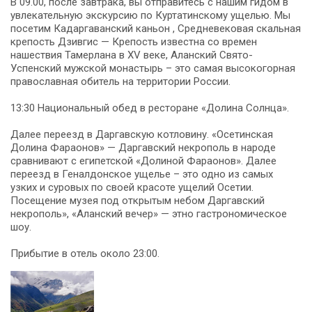
В 09.00, после завтрака, вы отправитесь с нашим гидом в
увлекательную экскурсию по Куртатинскому ущелью. Мы
посетим Кадаргаванский каньон , Средневековая скальная
крепость Дзивгис — Крепость известна со времен
нашествия Тамерлана в XV веке, Аланский Свято-
Успенский мужской монастырь – это самая высокогорная
православная обитель на территории России.
13:30 Национальный обед в ресторане «Долина Солнца».
Далее переезд в Даргавскую котловину. «Осетинская
Долина Фараонов» — Даргавский некрополь в народе
сравнивают с египетской «Долиной Фараонов». Далее
переезд в Геналдонское ущелье – это одно из самых
узких и суровых по своей красоте ущелий Осетии.
Посещение музея под открытым небом Даргавский
некрополь», «Аланский вечер» — этно гастрономическое
шоу.
Прибытие в отель около 23:00.