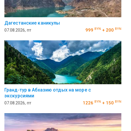
Дагестанские каникулы
BYN
BYN
07.08.2026, пт
999
+ 200
Гранд-тур в Абхазию отдых на море с
экскурсиями
BYN
BYN
07.08.2026, пт
1226
+ 150