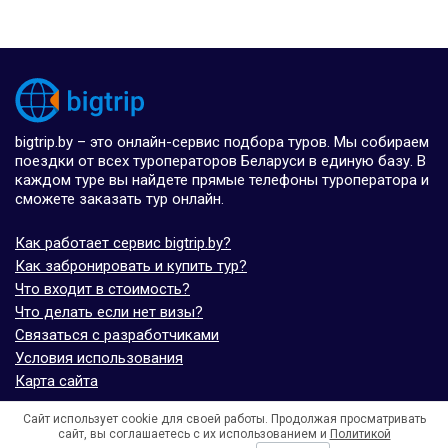
bigtrip.by – это онлайн-сервис подбора туров. Мы собираем
поездки от всех туроператоров Беларуси в единую базу. В
каждом туре вы найдете прямые телефоны туроператора и
сможете заказать тур онлайн.
Как работает сервис bigtrip.by?
Как забронировать и купить тур?
Что входит в стоимость?
Что делать если нет визы?
Связаться с разработчиками
Условия использования
Карта сайта
Сайт использует cookie для своей работы. Продолжая просматривать
© bigtrip.by,
elijoviaje.es
– 2014 - 2026
сайт, вы соглашаетесь с их использованием и
Политикой
- 5.0 на основе 7 отзывов