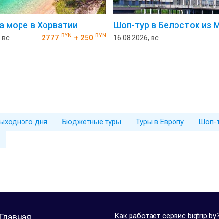
а море в Хорватии
Шоп-тур в Белосток из 
BYN
BYN
 вс
2777
+ 250
16.08.2026, вс
выходного дня
Бюджетные туры
Туры в Европу
Шоп-
Как работает сервис bigtrip.by
Главная