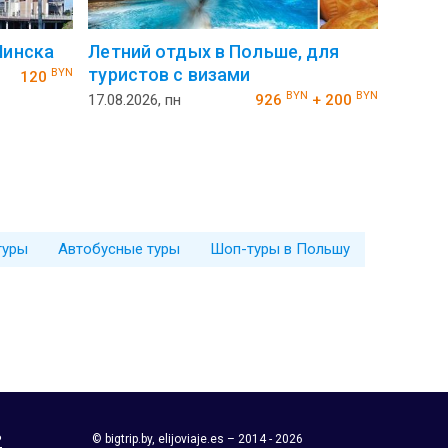
Минска
Летний отдых в Польше, для
туристов с визами
BYN
120
BYN
BYN
17.08.2026, пн
926
+ 200
туры
Автобусные туры
Шоп-туры в Польшу
?
© bigtrip.by,
elijoviaje.es
– 2014 - 2026