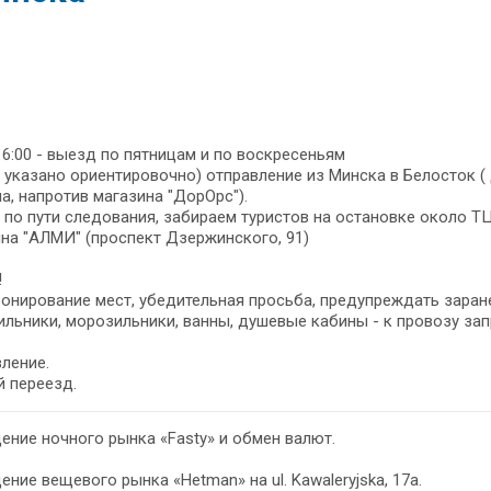
16:00 - выезд по пятницам и по воскресеньям
 указано ориентировочно) отправление из Минска в Белосток 
а, напротив магазина "ДорОрс").
 по пути следования, забираем туристов на остановке около Т
на "АЛМИ" (проспект Дзержинского, 91)
!
онирование мест, убедительная просьба, предупреждать заране
льники, морозильники, ванны, душевые кабины - к провозу за
ление.
 переезд.
ние ночного рынка «Fasty» и обмен валют.
ние вещевого рынка «Hetman» на ul. Kawaleryjska, 17a.