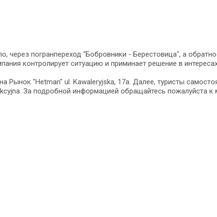
о, через погранпереход "Бобровники - Берестовица", а обратно
пания контролирует ситуацию и приминает решение в интересах
 Рынок "Hetman" ul. Kawaleryjska, 17a. Далее, туристы самостоя
odukcyjna. За подробной информацией обращайтесь пожалуйста 