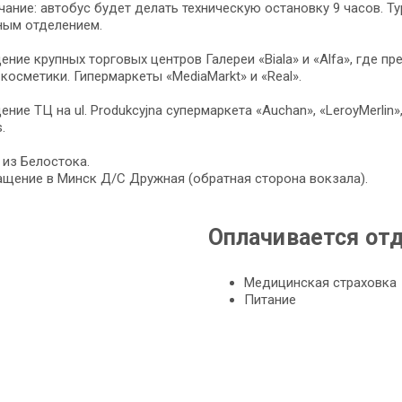
ание: автобус будет делать техническую остановку 9 часов. Т
ным отделением.
ние крупных торговых центров Галереи «Biala» и «Alfa», где
 косметики. Гипермаркеты «MediaMarkt» и «Real».
ние ТЦ на ul. Produkcyjna супермаркета «Auchan», «LeroyMerlin
.
из Белостока.
щение в Минск Д/С Дружная (обратная сторона вокзала).
Оплачивается от
Медицинская страховка
Питание