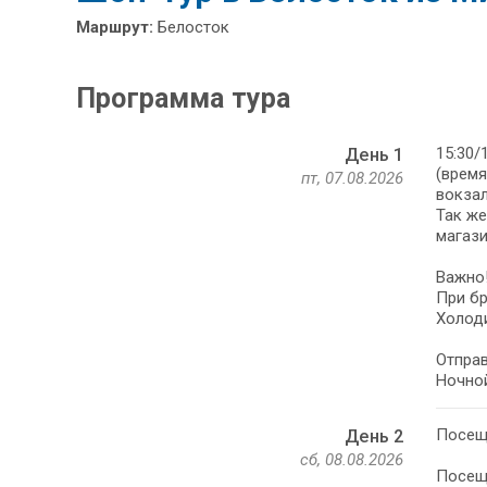
Маршрут:
Белосток
Программа тура
15:30/
День 1
(время
пт, 07.08.2026
вокзал
Так же
магази
Важно
При бр
Холоди
Отправ
Ночной
Посеще
День 2
сб, 08.08.2026
Посеще