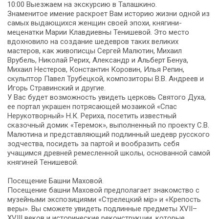
10:00 Выезжаем на экскурсию в Талашкино.
Знаменитое имение раскроет Вам историю жизни одной из
самых выдающихся женщин своей эпохи, княгини-
меценатки Марии Клавдиевны Тенишевой. Это место
вдохновило на создание шедевров таких великих
мастеров, как живописцы Сергей Малютин, Михаил
Врубель, Николай Рерих, Александр и Альберт Бенуа,
Михаил Нестеров, Константин Коровин, Илья Репин,
скульптор Павел Трубецкой, композиторы В.В. Андреев и
Игорь Стравинский и другие.
У Вас будет возможность увидеть церковь Святого Духа,
ее портал украшен потрясающей мозаикой «Спас
Нерукотворный» Н.К. Рериха, посетить известный
сказочный домик «Теремок», выполненный по проекту С.В.
Малютина и представляющий подлинный шедевр русского
зодчества, посидеть за партой и вообразить себя
учащимся древней ремесленной школы, основанной самой
княгиней Тенишевой.
Посещение Башни Маховой.
Посещение башни Маховой предполагает знакомство с
музейными экспозициями «Стрелецкий мiр» и «Крепость
веры». Вы сможете увидеть подлинные предметы XVII–
XVIII веков и исторические реконструкции, которые