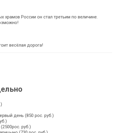
 храмов России он стал третьим по величине.
возможно!
тоит весёлая дорога!
дельно
)
рвый день (850 рос. руб.)
уб.)
(2500рос. руб.)
рицыно (730 рос. руб.)