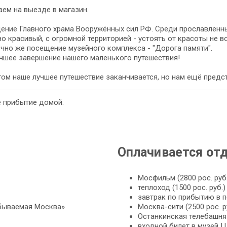
ем на выезде в магазин.
ние Главного храма Вооружённых сил РФ. Среди прославленных
о красивый, с огромной территорией - устоять от красоты не 
чно же посещение музейного комплекса - "Дорога памяти".
чшее завершение нашего маленького путешествия!
том наше лучшее путешествие заканчивается, но нам ещё предс
е прибытие домой.
Оплачивается от
Мосфильм (2800 рос. руб.
теплоход (1500 рос. руб.)
завтрак по прибытию в пе
бываемая Москва»
Москва-сити (2500 рос. р
Останкинская телебашня 
входной билет в музей Ца