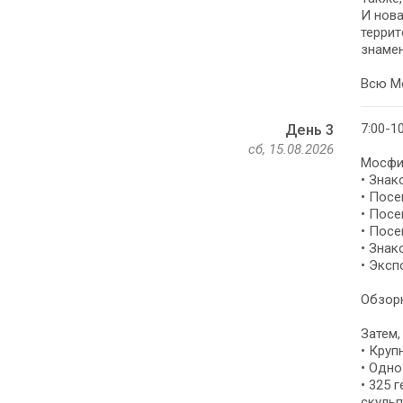
И нова
террит
знамен
Всю Мо
7:00-1
День 3
сб, 15.08.2026
Мосфил
• Знак
• Пос
• Посе
• Посе
• Знак
• Эксп
Обзорн
Затем,
• Круп
• Одно
• 325 
скульп