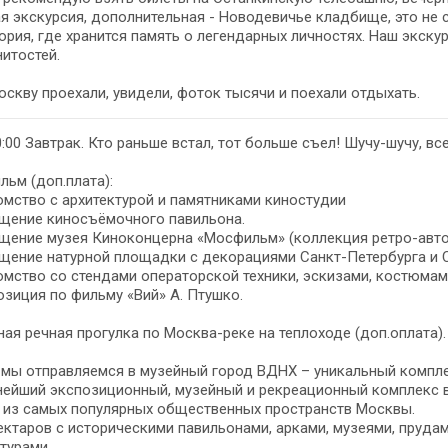
я экскурсия, дополнительная - Новодевичье кладбище, это не 
ория, где хранится память о легендарных личностях. Наш экск
итостей.
скву проехали, увидели, фоток тысячи и поехали отдыхать.
0:00 Завтрак. Кто раньше встал, тот больше съел! Шучу-шучу, все
ьм (доп.плата):
омство с архитектурой и памятниками киностудии
ещение киносъёмочного павильона.
щение музея Киноконцерна «Мосфильм» (коллекция ретро-автомо
щение натурной площадки с декорациями Санкт-Петербурга и 
омство со стендами операторской техники, эскизами, костюмам
озиция по фильму «Вий» А. Птушко.
ая речная прогулка по Москва-реке на теплоходе (доп.оплата).
 мы отправляемся в музейный город ВДНХ – уникальный компле
нейший экспозиционный, музейный и рекреационный комплекс в
 из самых популярных общественных пространств Москвы.
гектаров с историческими павильонами, арками, музеями, прудам
турами.