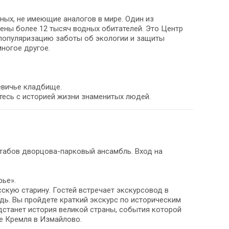
ных, не имеющие аналогов в мире. Один из
ены более 12 тысяч водных обитателей. Это Центр
 популяризацию заботы об экологии и защиты
ногое другое.
евичье кладбище.
тесь с историей жизни знаменитых людей.
штабов дворцова-парковый ансамбль. Вход на
рье».
скую старину. Гостей встречает экскурсовод в
ь. Вы пройдете краткий экскурс по историческим
станет история великой страны, события которой
е Кремля в Измайлово.