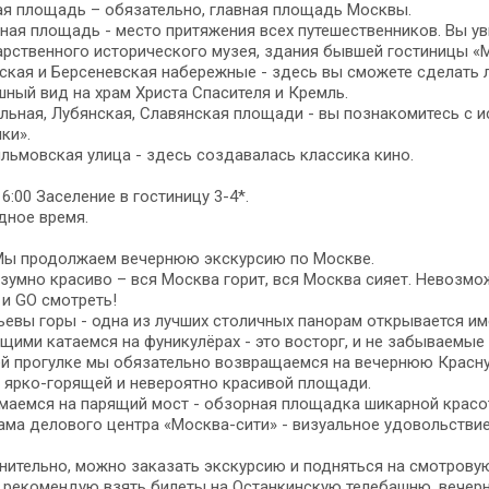
ая площадь – обязательно, главная площадь Москвы.
ая площадь - место притяжения всех путешественников. Вы у
рственного исторического музея, здания бывшей гостиницы «
кая и Берсеневская набережные - здесь вы сможете сделать 
ный вид на храм Христа Спасителя и Кремль.
льная, Лубянская, Славянская площади - вы познакомитесь с 
ки».
ьмовская улица - здесь создавалась классика кино.
16:00 Заселение в гостиницу 3-4*.
дное время.
 Мы продолжаем вечернюю экскурсию по Москве.
зумно красиво – вся Москва горит, вся Москва сияет. Невозмо
и GO смотреть!
евы горы - одна из лучших столичных панорам открывается имен
ими катаемся на фуникулёрах - это восторг, и не забываемые 
й прогулке мы обязательно возвращаемся на вечернюю Красну
 ярко-горящей и невероятно красивой площади.
маемся на парящий мост - обзорная площадка шикарной красо
ма делового центра «Москва-сити» - визуальное удовольствие
ительно, можно заказать экскурсию и подняться на смотрову
 рекомендую взять билеты на Останкинскую телебашню, вечерни