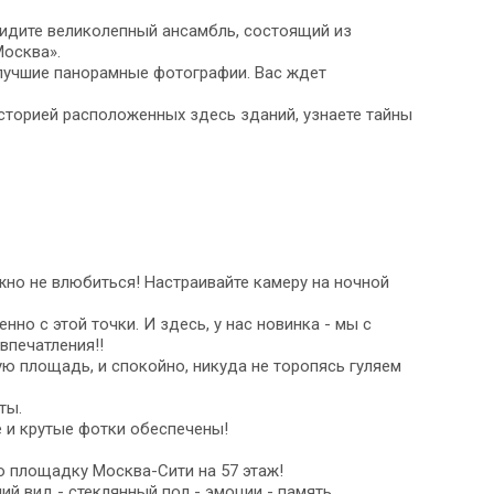
видите великолепный ансамбль, состоящий из
Москва».
лучшие панорамные фотографии. Вас ждет
историей расположенных здесь зданий, узнаете тайны
жно не влюбиться! Настраивайте камеру на ночной
но с этой точки. И здесь, у нас новинка - мы с
впечатления!!
ю площадь, и спокойно, никуда не торопясь гуляем
ты.
 и крутые фотки обеспечены!
ю площадку Москва-Сити на 57 этаж!
й вид - стеклянный пол - эмоции - память.