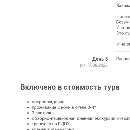
Заезжа
Посеще
Безумн
И коне
Это лу
И на э
Ранне
День 5
пн, 17.08.2026
Включено в стоимость тура
сопровождение
проживание 2 ночи в отеле 3-4*
2 завтрака
обзорно-пешеходная дневная экскурсия «Неза
трансфер на ВДНХ
кремль в Измайлово