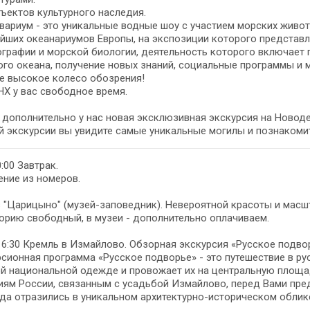
бъектов культурного наследия.
вариум - это уникальные водные шоу с участием морских живот
йших океанариумов Европы, на экспозиции которого представл
графии и морской биологии, деятельность которого включает
го океана, получение новых знаний, социальные программы и м
е высокое колесо обозрения!
Х у вас свободное время.
 дополнительно у нас новая эксклюзивная экскурсия на Новод
й экскурсии вы увидите самые уникальные могилы и познакоми
0:00 Завтрак.
ние из номеров.
 "Царицыно" (музей-заповедник). Невероятной красоты и мас
орию свободный, в музеи - дополнительно оплачиваем.
16:30 Кремль в Измайлово. Обзорная экскурсия «Русское подво
сионная программа «Русское подворье» - это путешествие в рус
й национальной одежде и провожает их на центральную площад
ям России, связанным с усадьбой Измайлово, перед Вами пред
да отразились в уникальном архитектурно-историческом облик