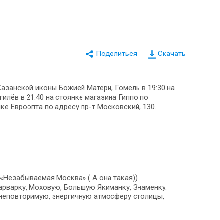
Скачать
Казанской иконы Божией Матери, Гомель в 19:30 на
гилёв в 21:40 на стоянке магазина Гиппо по
нке Евроопта по адресу пр-т Московский, 130.
«Незабываемая Москва» ( А она такая))
арварку, Моховую, Большую Якиманку, Знаменку.
 неповторимую, энергичную атмосферу столицы,