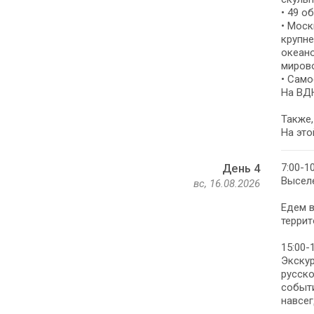
• 49 о
• Моск
крупне
океано
мирово
• Само
На ВДН
Также,
На это
7:00-1
День 4
Выселе
вс, 16.08.2026
Едем в
террит
15:00-
Экскур
русско
событи
навсег