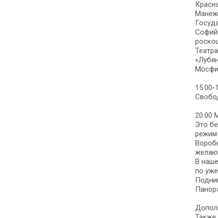
Красн
Манежн
Госуда
Софийс
роскош
Театра
«Лубян
Мосфил
15:00-
Свобо
20:00
Это бе
режим 
Воробь
желающ
В наше
по уже
Подни
Панора
Дополн
Также,