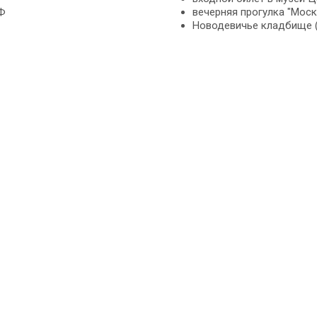
Ф
вечерняя прогулка "Москв
Новодевичье кладбище (1