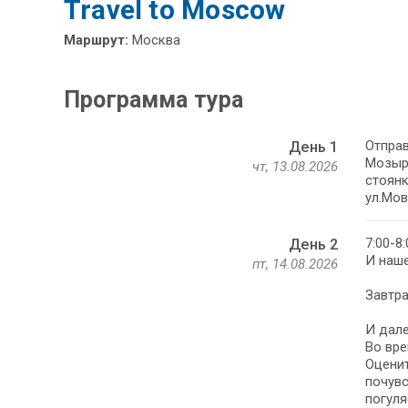
Travel to Moscow
Маршрут:
Москва
Программа тура
Отправ
День 1
Мозырь
чт, 13.08.2026
стоянк
ул.Мов
7:00-8
День 2
И наше
пт, 14.08.2026
Завтра
И дале
Во вре
Оценит
почувс
погуля