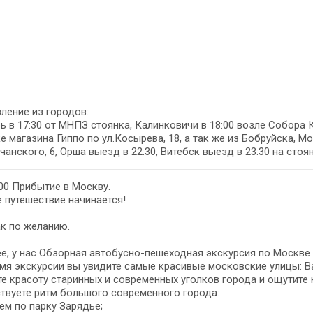
ление из городов:
 в 17:30 от МНПЗ стоянка, Калинковичи в 18:00 возле Собора 
е магазина Гиппо по ул.Косырева, 18, а так же из Бобруйска, Мо
чанского, 6, Орша выезд в 22:30, Витебск выезд в 23:30 на стоя
:00 Прибытие в Москву.
 путешествие начинается!
к по желанию.
е, у нас Обзорная автобусно-пешеходная экскурсия по Москве 
мя экскурсии вы увидите самые красивые московские улицы: В
е красоту старинных и современных уголков города и ощутите
твуете ритм большого современного города:
ем по парку Зарядье;