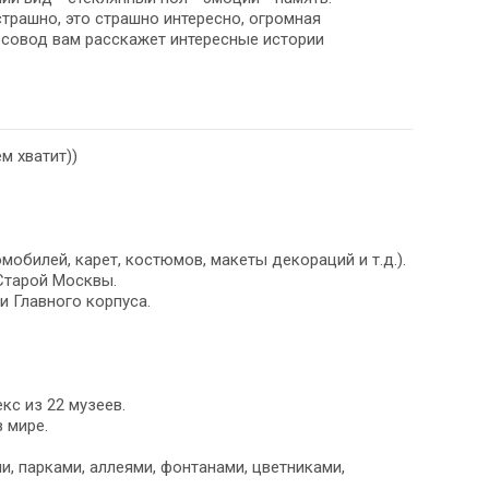
страшно, это страшно интересно, огромная
урсовод вам расскажет интересные истории
м хватит))
билей, карет, костюмов, макеты декораций и т.д.).
Старой Москвы.
и Главного корпуса.
кс из 22 музеев.
 мире.
и, парками, аллеями, фонтанами, цветниками,