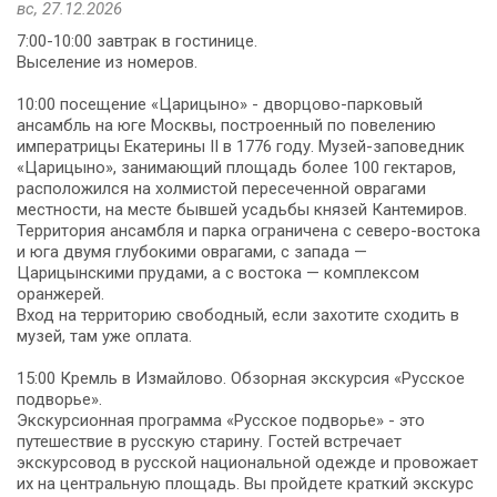
вс, 27.12.2026
7:00-10:00 завтрак в гостинице.
Выселение из номеров.
10:00 посещение «Царицыно» - дворцово-парковый
ансамбль на юге Москвы, построенный по повелению
императрицы Екатерины II в 1776 году. Музей-заповедник
«Царицыно», занимающий площадь более 100 гектаров,
расположился на холмистой пересеченной оврагами
местности, на месте бывшей усадьбы князей Кантемиров.
Территория ансамбля и парка ограничена с северо-востока
и юга двумя глубокими оврагами, с запада —
Царицынскими прудами, а с востока — комплексом
оранжерей.
Вход на территорию свободный, если захотите сходить в
музей, там уже оплата.
15:00 Кремль в Измайлово. Обзорная экскурсия «Русское
подворье».
Экскурсионная программа «Русское подворье» - это
путешествие в русскую старину. Гостей встречает
экскурсовод в русской национальной одежде и провожает
их на центральную площадь. Вы пройдете краткий экскурс