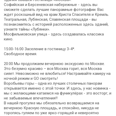
Софийская и Берсеневская набережные - здесь вы
сможете сделать лучшие панорамные фотографии. Вас
ждет роскошный вид на храм Христа Спасителя и Кремль.
Театральная, Лубянская, Славянская площади - вы
познакомитесь с историей расположенных здесь зданий,
узнаете тайны «Лубянки».
Мосфильмовская улица - здесь создавалась классика
кино.
15:00-16:00 Заселение в гостиницу 3-4*.
Свободное время.
20:00 Мы продолжаем вечернюю экскурсию по Москве.
Это безумно красиво – вся Москва горит, вся Москва
сияет. Невозможно не влюбиться! Настраивайте камеру на
ночной режим и GO смотреть!
Воробьевы горы - одна из лучших столичных панорам
открывается именно с этой точки. И здесь, у нас новинка -
мы с желающими катаемся на фуникулёрах - это восторг, и
не забываемые впечатления!!
В нашей прогулке мы обязательно возвращаемся на
вечернюю Красную площадь, и спокойно, никуда не
торопясь гуляем по уже ярко-горящей и невероятно