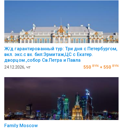
Ж/д гарантированный тур: Три дня с Петербургом,
вкл. экс.с вх. бил:Эрмитаж,ЦС с Екатер.
дворцом.,собор Св.Петра и Павла
BYN
BYN
24.12.2026, чт
550
+ 550
Family Moscow