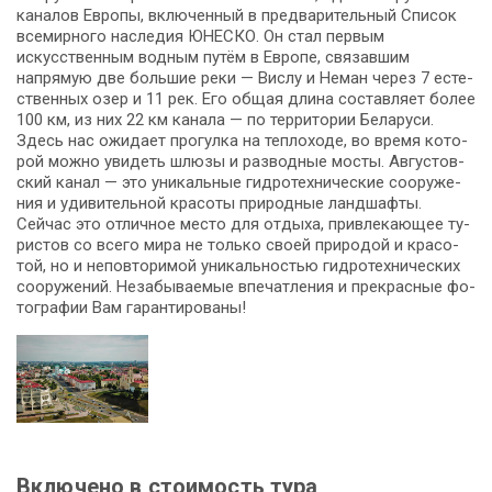
каналов Ев­ро­пы, вклю­чен­ный в предварительный Спи­сок
все­мир­но­го на­сле­дия ЮНЕСКО. Он стал пер­вым
искусственным водным путём в Ев­ро­пе, связавшим
напрямую две боль­шие ре­ки — Вислу и Не­ман че­рез 7 есте­
ствен­ных озер и 11 рек. Его общая дли­на со­став­ля­ет бо­лее
100 км, из них 22 км ка­на­ла — по тер­ри­то­рии Бе­ла­ру­си.
Здесь нас ожи­да­ет прогулка на теплоходе, во вре­мя ко­то­
рой мож­но уви­деть шлюзы и раз­вод­ные мо­сты. Ав­гу­стов­
ский ка­нал — это уни­каль­ные гид­ро­тех­ни­че­ские со­ору­же­
ния и удивительной кра­со­ты при­род­ные ланд­шаф­ты.
Сейчас это отличное ме­сто для от­ды­ха, привлекающее ту­
ри­стов со все­го ми­ра не толь­ко сво­ей при­ро­дой и кра­со­
той, но и неповторимой уникальностью гидротехнических
со­ору­же­ний. Незабываемые впе­чат­ле­ния и пре­крас­ные фо­
то­гра­фии Вам га­ран­ти­ро­ва­ны!
Включено в стоимость тура