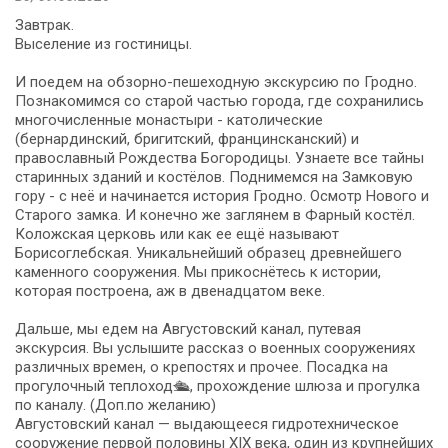
Завтрак.
Выселение из гостиницы.
И поедем на обзорно-пешеходную экскурсию по Гродно.
Познакомимся со старой частью города, где сохранились
многочисленные монастыри - католические
(бернардинский, бригитский, францинсканский) и
православный Рождества Богородицы. Узнаете все тайны
старинных зданий и костёлов. Поднимемся на Замковую
гору - с неё и начинается история Гродно. Осмотр Нового и
Старого замка. И конечно же заглянем в Фарный костёл.
Коложская церковь или как ее ещё называют
Борисоглебская. Уникальнейший образец древнейшего
каменного сооружения. Мы прикоснётесь к истории,
которая построена, аж в двенадцатом веке.
Дальше, мы едем на Августовский канал, путевая
экскурсия. Вы услышите рассказ о военных сооружениях
различных времен, о крепостях и прочее. Посадка на
прогулочный теплоход🛳️, прохождение шлюза и прогулка
по каналу. (Доп.по желанию)
Августовский канал — выдающееся гидротехническое
соору­же­ние пер­вой по­ло­ви­ны XIX ве­ка, один из круп­ней­ших