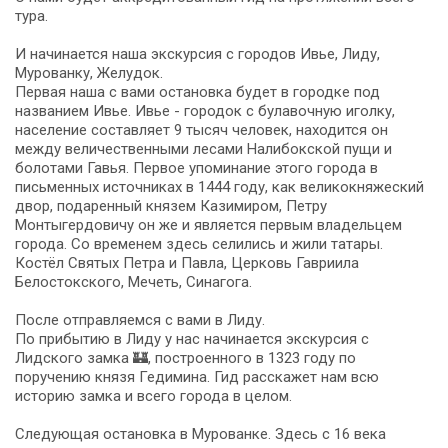
тура.
И начинается наша экскурсия с городов Ивье, Лиду,
Мурованку, Желудок.
Первая наша с вами остановка будет в городке под
названием Ивье. Ивье - городок с булавочную иголку,
население составляет 9 тысяч человек, находится он
между величественными лесами Налибокской пущи и
болотами Гавья. Первое упоминание этого города в
письменных источниках в 1444 году, как великокняжеский
двор, подаренный князем Казимиром, Петру
Монтыгердовичу он же и является первым владельцем
города. Со временем здесь селились и жили татары.
Костёл Святых Петра и Павла, Церковь Гавриила
Белостокского, Мечеть, Синагога.
После отправляемся с вами в Лиду.
По прибытию в Лиду у нас начинается экскурсия с
Лидского замка 🏰, построенного в 1323 году по
поручению князя Гедимина. Гид расскажет нам всю
историю замка и всего города в целом.
Следующая остановка в Мурованке. Здесь с 16 века