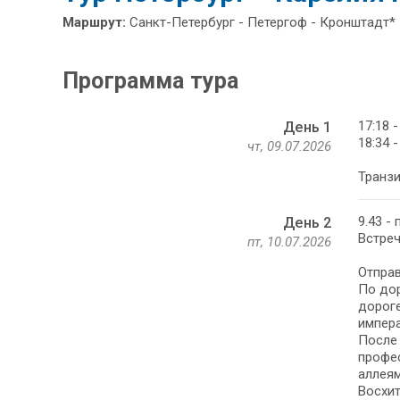
Маршрут:
Санкт-Петербург - Петергоф - Кронштадт* 
Программа тура
17:18 
День 1
18:34 
чт, 09.07.2026
Транзи
9.43 -
День 2
Встреч
пт, 10.07.2026
Отправ
По дор
дороге
импера
После 
профес
аллеям
Восхит