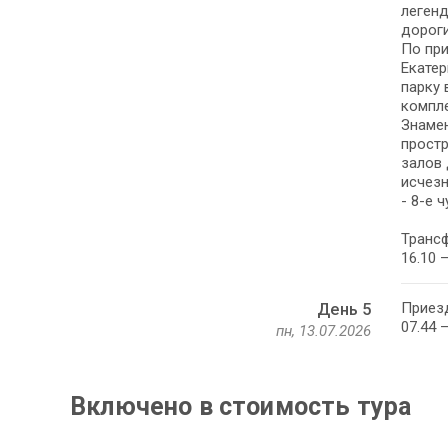
легенд
дороги
По при
Екатер
парку 
компл
Знамен
простр
залов 
исчезн
- 8-е 
Трансф
16.10 
Приезд
День 5
07.44 
пн, 13.07.2026
Включено в стоимость тура