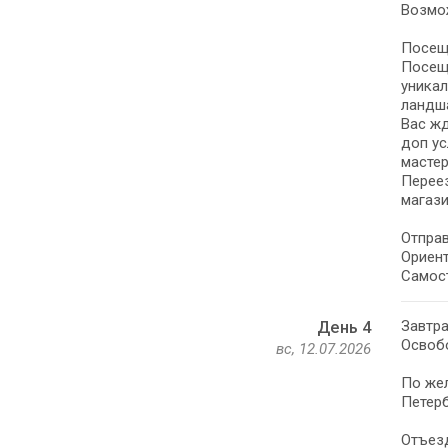
Возмож
Посеще
Посеще
уника
ландша
Вас жд
доп ус
мастер
Переез
магази
Отправ
Ориент
Самост
Завтра
День 4
Освоб
вс, 12.07.2026
По жел
Петерб
Отъезд