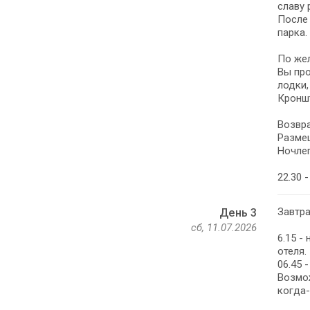
славу 
После 
парка.
По же
Вы про
лодки,
Кронш
Возвра
Размещ
Ночлег
22.30 
Завтра
День 3
сб, 11.07.2026
6.15 -
отеля.
06.45 
Возмож
когда