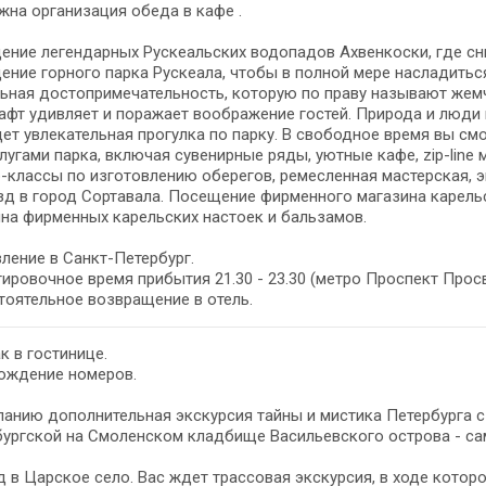
на организация обеда в кафе .
ние легендарных Рускеальских водопадов Ахвенкоски, где сни
ние горного парка Рускеала, чтобы в полной мере насладиться
льная достопримечательность, которую по праву называют жем
фт удивляет и поражает воображение гостей. Природа и люди 
ет увлекательная прогулка по парку. В свободное время вы с
лугами парка, включая сувенирные ряды, уютные кафе, zip-lin
-классы по изготовлению оберегов, ремесленная мастерская, 
д в город Сортавала. Посещение фирменного магазина карель
на фирменных карельских настоек и бальзамов.
ление в Санкт-Петербург.
ировочное время прибытия 21.30 - 23.30 (метро Проспект Прос
оятельное возвращение в отель.
к в гостинице.
ождение номеров.
анию дополнительная экскурсия тайны и мистика Петербурга 
ургской на Смоленском кладбище Васильевского острова - са
 в Царское село. Вас ждет трассовая экскурсия, в ходе котор