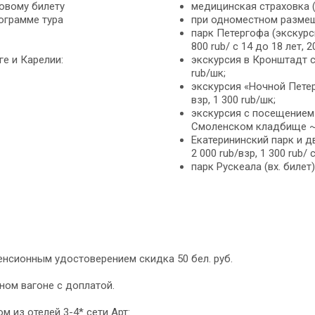
овому билету
медицинская страховка 
ограмме тура
при одноместном размещ
парк Петергофа (экскурси
800 rub/ c 14 до 18 лет, 2
е и Карелии:
экскурсия в Кронштадт с
rub/шк;
экскурсия «Ночной Петер
взр, 1 300 rub/шк;
экскурсия с посещением
Смоленском кладбище ~ 1 
Екатерининский парк и д
2 000 rub/взр, 1 300 rub/ 
парк Рускеала (вх. билет):
пенсионным удостоверением скидка 50 бел. руб.
ном вагоне с доплатой.
м из отелей 3-4* сети Арт: