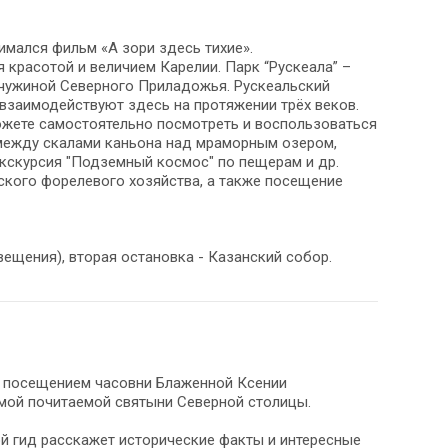
мался фильм «А зори здесь тихие».
 красотой и величием Карелии. Парк “Рускеала” –
чужиной Северного Приладожья. Рускеальский
взаимодействуют здесь на протяжении трёх веков.
можете самостоятельно посмотреть и воспользоваться
e между скалами каньона над мраморным озером,
экскурсия "Подземный космос" по пещерам и др.
ского форелевого хозяйства, а также посещение
вещения), вторая остановка - Казанский собор.
с посещением часовни Блаженной Ксении
мой почитаемой святыни Северной столицы.
ой гид расскажет исторические факты и интересные