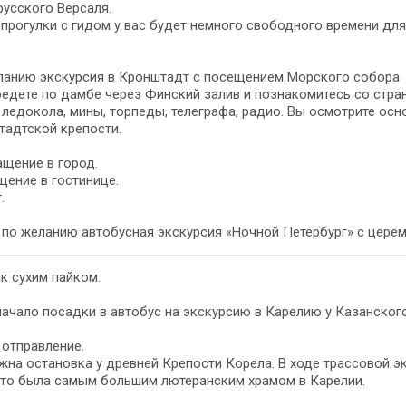
русского Версаля.
прогулки с гидом у вас будет немного свободного времени для
ланию экскурсия в Кронштадт с посещением Морского собора
едете по дамбе через Финский залив и познакомитесь со стра
 ледокола, мины, торпеды, телеграфа, радио. Вы осмотрите о
тадтской крепости.
щение в город.
ение в гостинице.
.
- по желанию автобусная экскурсия «Ночной Петербург» с цере
к сухим пайком.
 начало посадки в автобус на экскурсию в Карелию у Казанског
- отправление.
на остановка у древней Крепости Корела. В ходе трассовой э
-то была самым большим лютеранским храмом в Карелии.