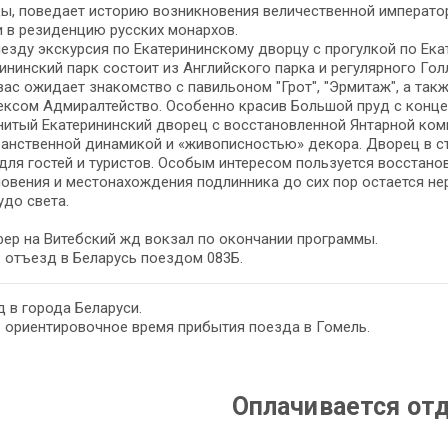
ы, поведает историю возникновения величественной император
 в резиденцию русских монархов.
езду экскурсия по Екатерининскому дворцу с прогулкой по Ека
ининский парк состоит из Английского парка и регулярного Гол
вас ожидает знакомство с павильоном "Грот", "Эрмитаж", а так
ексом Адмиралтейство. Особенно красив Большой пруд с конц
итый Екатерининский дворец с восстановленной Янтарной ком
анственной динамикой и «живописностью» декора. Дворец в ст
для гостей и туристов. Особым интересом пользуется восстано
овения и местонахождения подлинника до сих пор остается не
чудо света.
ер на Витебский жд вокзал по окончании программы.
– отъезд в Беларусь поездом 083Б.
 в города Беларуси.
– ориентировочное время прибытия поезда в Гомель.
Оплачивается от