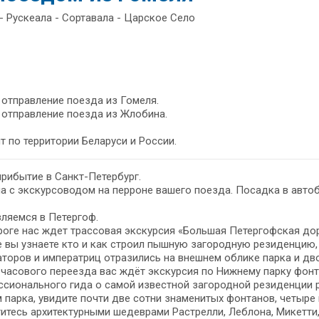
- Рускеала - Сортавала - Царское Село
- отправление поезда из Гомеля.
- отправление поезда из Жлобина.
т по территории Беларуси и России.
 прибытие в Санкт-Петербург.
а с экскурсоводом на перроне вашего поезда. Посадка в автоб
ляемся в Петергоф.
оге нас ждет трассовая экскурсия «Большая Петергофская дор
 вы узнаете кто и как строил пышную загородную резиденцию, 
торов и императриц отразились на внешнем облике парка и дв
часового переезда вас ждёт экскурсия по Нижнему парку фонт
сионального гида о самой известной загородной резиденции р
 парка, увидите почти две сотни знаменитых фонтанов, четыр
итесь архитектурными шедеврами Растрелли, Леблона, Микетти