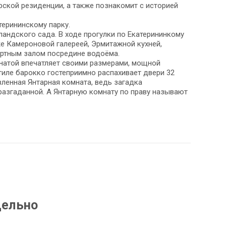
ской резиденции, а также познакомит с историей
терининскому парку.
ландского сада. В ходе прогулки по Екатерининкому
же Камероновой галереей, Эрмитажной кухней,
ертным залом посредине водоёма.
натой впечатляет своими размерами, мощной
иле барокко гостеприимно распахивает двери 32
вленная Янтарная комната, ведь загадка
разгаданной. А Янтарную комнату по праву называют
дельно