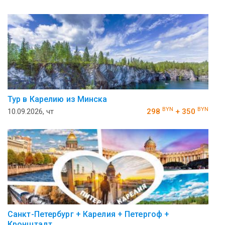
Тур в Карелию из Минска
BYN
BYN
10.09.2026, чт
298
+ 350
Санкт-Петербург + Карелия + Петергоф +
Кронштадт