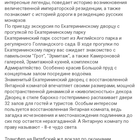
интересные легенды, поведает историю возникновения
величественной императорской резиденции, а также
познакомит с историей дороги в резиденцию русских
монархов.
По приезду экскурсия по Екатерининскому дворцу с
прогулкой по Екатерининскому парку
Екатерининский парк состоит из Английского парка и
регулярного Голландского сада. В ходе прогулки по
Екатерининскому парку вас ожидает знакомство с
павильоном "Грот", "Эрмитаж", а также Камероновой
галереей, Эрмитажной кухней, комплексом
Адмиралтейство. Особенно красив Большой пруд с
концертным залом посредине водоёма.
Знаменитый Екатерининский дворец с восстановленной
Янтарной комнатой впечатляет своими размерами, мощной
пространственной динамикой и «живописностью» декора.
Дворец в стиле барокко гостеприимно распахивает двери
32 залов для гостей и туристов. Особым интересом
пользуется восстановленная Янтарная комната, ведь
загадка исчезновения и местонахождения подлинника до
сих пор остается неразгаданной. А Янтарную комнату по
праву называют - 8-е чудо света.
Трансфер на Витебский жд вокзал по окончании