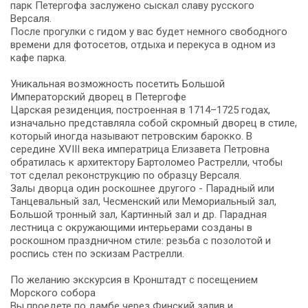
парк Петергофа заслужено сыскал славу русского
Версаля.
После прогулки с гидом у вас будет немного свободного
времени для фотосетов, отдыха и перекуса в одном из
кафе парка.
Уникальная возможность посетить Большой
Императорский дворец в Петергофе
Царская резиденция, построенная в 1714–1725 годах,
изначально представляла собой скромный дворец в стиле,
который иногда называют петровским барокко. В
середине XVIII века императрица Елизавета Петровна
обратилась к архитектору Бартоломео Растрелли, чтобы
тот сделал реконструкцию по образцу Версаля.
Залы дворца один роскошнее другого - Парадный или
Танцевальный зал, Чесменский или Мемориальный зал,
Большой тронный зал, Картинный зал и др. Парадная
лестница с окружающими интерьерами созданы в
роскошном праздничном стиле: резьба с позолотой и
роспись стен по эскизам Растрелли.
По желанию экскурсия в Кронштадт с посещением
Морского собора
Вы проедете по дамбе через Финский залив и