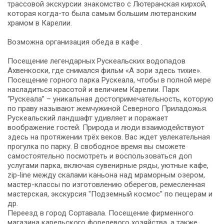
трассовой экскурсии знакомство с Лютеранская кирхой,
которая когда-то была самым большим лютеранским
храмом в Карелии.
Возможна организация обеда в кафе .
Посещение легендарных Рускеальских водопадов
Ахвенкоски, где снимался фильм «А зори здесь тихие».
Посещение горного парка Рускеала, чтобы в полной мере
насладиться красотой и величием Карелии. Парк
“Рускеала” – уникальная достопримечательность, которую
по праву называют жемчужиной Северного Приладожья.
Рускеальский ландшафт удивляет и поражает
воображение гостей. Природа и люди взаимодействуют
здесь на протяжении трёх веков. Вас ждет увлекательная
прогулка по парку. В свободное время вы сможете
самостоятельно посмотреть и воспользоваться доп
услугами парка, включая сувенирные ряды, уютные кафе,
zip-line между скалами каньона над мраморным озером,
мастер-классы по изготовлению оберегов, ремесленная
мастерская, экскурсия "Подземный космос" по пещерам и
др.
Переезд в город Сортавала. Посещение фирменного
магазина карельского форелевого хозяйства, а также