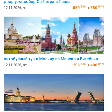
дворцом.,собор Св.Петра и Павла
BYN
BYN
12.11.2026, чт
550
+ 550
Автобусный тур в Москву из Минска и Витебска
BYN
BYN
12.11.2026, чт
206
+ 400