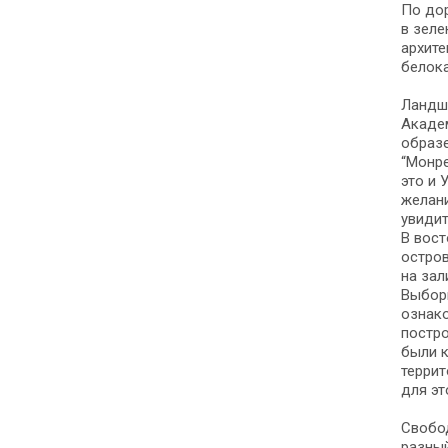
По дор
в зеле
архите
белок
Ландша
Академ
образе
“Монре
это и 
желани
увидит
В вост
остров
на зал
Выборг
ознако
постро
были к
террит
для эт
Свобод
разный