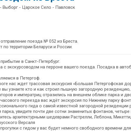
- Выборг - Царское Село - Павловск
- отправление поезда № 052 из Бреста.
т по территории Беларуси и России.
- прибытие в Санкт-Петербург.
а с экскурсоводом на перроне вашего поезда. Посадка в автоб
ляемся в Петергоф.
оге нас ждет трассовая экскурсия «Большая Петергофская дор
 вы узнаете кто и как строил пышную загородную резиденцию, 
торов и императриц отразились на внешнем облике парка и дв
часового переезда вас ждёт экскурсия по Нижнему парку фонт
сионального гида о самой известной загородной резиденции р
 парка, увидите почти две сотни знаменитых фонтанов, четыр
итесь архитектурными шедеврами Растрелли, Леблона, Микетти
русского Версаля
прогулки с гидом у вас будет немного свободного времени для