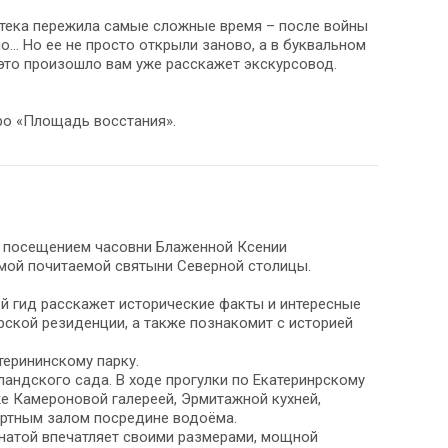
отека пережила самые сложные время – после войны
о… Но ее не просто открыли заново, а в буквальном
 это произошло вам уже расскажет экскурсовод.
тро «Площадь восстания».
с посещением часовни Блаженной Ксении
мой почитаемой святыни Северной столицы.
ой гид расскажет исторические факты и интересные
ской резиденции, а также познакомит с историей
терининскому парку.
ландского сада. В ходе прогулки по Екатеринрскому
же Камероновой галереей, Эрмитажной кухней,
ертным залом посредине водоёма.
натой впечатляет своими размерами, мощной