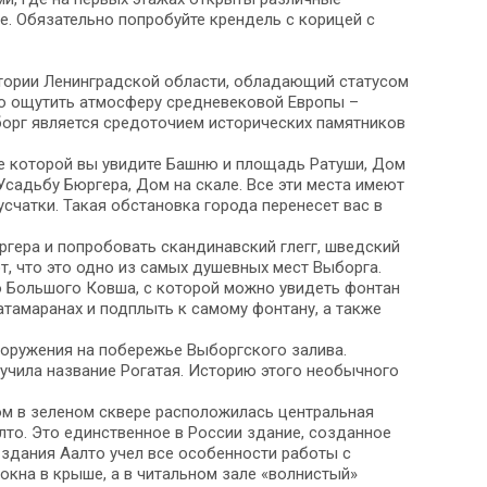
е. Обязательно попробуйте крендель с корицей с
итории Ленинградской области, обладающий статусом
жно ощутить атмосферу средневековой Европы –
борг является средоточием исторических памятников
де которой вы увидите Башню и площадь Ратуши, Дом
садьбу Бюргера, Дом на скале. Все эти места имеют
счатки. Такая обстановка города перенесет вас в
ргера и попробовать скандинавский глегг, шведский
, что это одно из самых душевных мест Выборга.
ю Большого Ковша, с которой можно увидеть фонтан
тамаранах и подплыть к самому фонтану, а также
ооружения на побережье Выборгского залива.
лучила название Рогатая. Историю этого необычного
ом в зеленом сквере расположилась центральная
лто. Это единственное в России здание, созданное
и здания Аалто учел все особенности работы с
 окна в крыше, а в читальном зале «волнистый»