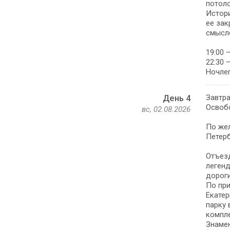
потоло
Истори
ее зак
смысле
19:00 
22:30 
Ночлег
Завтра
День 4
Освоб
вс, 02.08.2026
По жел
Петерб
Отъезд
легенд
дороги
По при
Екатер
парку 
компл
Знамен