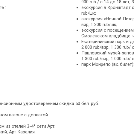
900 rub / c 14 до 18 лет, 3
е :
экскурсия в Кронштадт с
rub/шк;
экскурсия «Ночной Петер
взр, 1 300 rub/шк;
экскурсия с посещением
Смоленском кладбище ~ 1 
Екатерининский парк и д
2 000 rub/взр, 1 300 rub/ 
Павловский музей-запове
1 300 rub/взр, 1 000 rub/
парк Монрепо (вх. билет):
пенсионным удостоверением скидка 50 бел. руб.
ном вагоне с доплатой.
м из отелей 3-4* сети Арт:
кий, Арт Карелия.