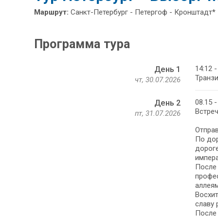
Маршрут:
Санкт-Петербург - Петергоф - Кронштадт* 
Программа тура
14:12 
День 1
Транзи
чт, 30.07.2026
08.15 
День 2
Встреч
пт, 31.07.2026
Отправ
По дор
дороге
импера
После 
профес
аллеям
Восхит
славу 
После 