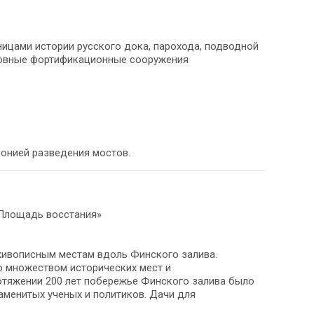
ницами истории русского дока, парохода, подводной
сновные фортификационные сооружения
монией разведения мостов.
 «Площадь восстания»
 живописным местам вдоль Финского залива.
со множеством исторических мест и
ротяжении 200 лет побережье Финского залива было
аменитых ученых и политиков. Дачи для