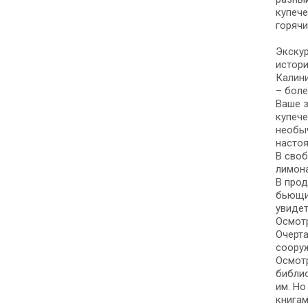
купече
горячи
Экскур
истори
Калини
– боле
Ваше з
купече
необыч
насто
В своб
лимона
В прод
бьющий
увидет
Осмотр
Очерта
сооруж
Осмотр
библио
им. Но
книгам