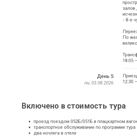
простр
залов 
исчезн
- 8-е 
Переез
По жел
велик
Трансф
18.05 
Приезд
День 5
12.30 
пн, 03.08.2026
Включено в стоимость тура
проезд поездом 052Б/051Б в плацкартном ваго
транспортное обслуживание по программе тура
два ночлега в отеле