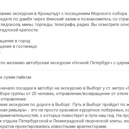
ланию экскурсия в Кронштадт с посещением Морского собора.
едете по дамбе через Финский залив и познакомитесь со стра
 ледокола, мины, торпеды, телеграфа, радио. Вы осмотрите о
тадтской крепости.
щение в город.
ение в гостинице.
.
- по желанию автобусная экскурсия «Ночной Петербург» с цере
к сухим пайком.
- начало посадки в автобус на экскурсию в Выборг у ст. метро
боре группы от 20 человек, отправление/возвращение от отеля
- отправление.
вая экскурсия по дороге в Выборг. Путь в Выборг пройдет по
ная ривьера» - это не просто красивое курортное побережье, 
римечательностей, о которых повествует в пути наш гид. На п
 отдыха Петербургской и Ленинградской творческой элиты, зн
кратов проектировались известными архитекторами.