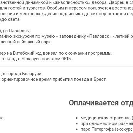
анственной динамикой и «живописностью» декора. Дворец в ст
для гостей и туристов. Особым интересом пользуется восстано
овения и местонахождения подлинника до сих пор остается не
чудо света.
д в Павловск.
анию экскурсия по музею - заповеднику «Павловск» - летней р
олепный пейзажный парк.
ер на Витебский жд вокзал по окончании программы.
– отъезд в Беларусь поездом 051Б.
 в города Беларуси.
– ориентировочное время прибытия поезда в Брест.
Оплачивается от
не
медицинская страховка (
при одноместном размеще
парк Петергофа (экскурси