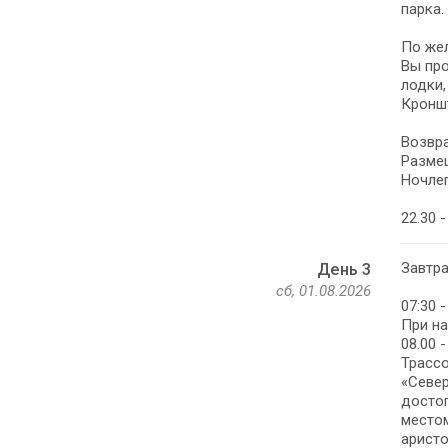
парка.
По же
Вы про
лодки,
Кронш
Возвра
Размещ
Ночлег
22.30 
Завтра
День 3
сб, 01.08.2026
07:30 
При на
08.00 
Трассо
«Cевер
достоп
местом
аристо