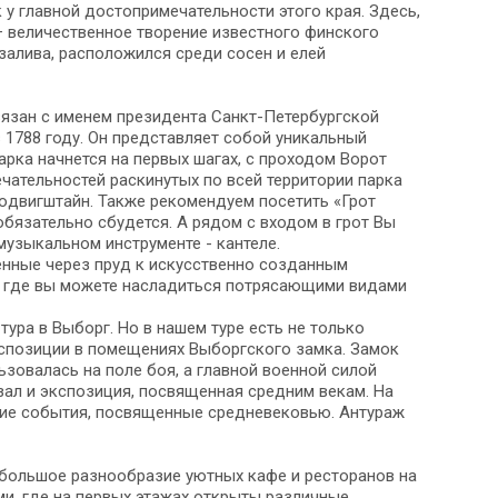
 у главной достопримечательности этого края. Здесь,
– величественное творение известного финского
залива, расположился среди сосен и елей
вязан с именем президента Санкт-Петербургской
 1788 году. Он представляет собой уникальный
арка начнется на первых шагах, с проходом Ворот
чательностей раскинутых по всей территории парка
Людвигштайн. Также рекомендуем посетить «Грот
 обязательно сбудется. А рядом с входом в грот Вы
музыкальном инструменте - кантеле.
енные через пруд к искусственно созданным
ы, где вы можете насладиться потрясающими видами
ура в Выборг. Но в нашем туре есть не только
кспозиции в помещениях Выборгского замка. Замок
зовалась на поле боя, а главной военной силой
зал и экспозиция, посвященная средним векам. На
гие события, посвященные средневековью. Антураж
 большое разнообразие уютных кафе и ресторанов на
ми, где на первых этажах открыты различные