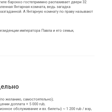
иле барокко гостеприимно распахивает двери 32
вленная Янтарная комната, ведь загадка
разгаданной. А Янтарную комнату по праву называют
езиденции императора Павла и его семьи,
дельно
по желанию, самостоятельно);
нии доплата + 5 000 rub;
онное обслуживание и вх. билеты) ~ 1 200 rub / взр,