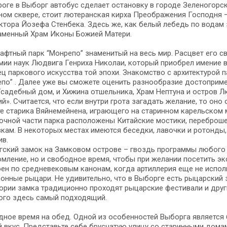
оге в Выборг автобус сделает остановку в городе Зеленогорск
ном сквере, стоит лютеранская кирха Преображения Господня 
ктора Йозефа Стенбека. Здесь же, как белый лебедь по водам 
аменный Храм Иконы Божией Матери.
фтный парк “Монрепо” знаменитый на весь мир. Расцвет его с
ии наук Людвига Генриха Николаи, который приобрел имение в
ц паркового искусства той эпохи. Знакомство с архитектурой п
по” . Далее уже вы сможете оценить разнообразие достоприме
Усадебный дом, и Хижина отшельника, Храм Нептуна и остров 
й». Считается, что если внутри грота загадать желание, то оно
е старика Вяйнемейнена, играющего на старинном карельском 
очной части парка расположены Китайские мостики, переброш
кам. В некоторых местах имеются беседки, лавочки и ротонд
ив.
ский замок на Замковом острове – гвоздь программы любого т
мление, но и свободное время, чтобы при желании посетить э
ен по средневековым канонам, когда артиллерия еще не исполь
онные рыцари. Не удивительно, что в Выборге есть рыцарский 
ории замка традиционно проходят рыцарские фестивали и дру
ого здесь самый подходящий.
ное время на обед. Одной из особенностей Выборга является
 вкус. Представьте себе брусчатую улицу со старинными дома