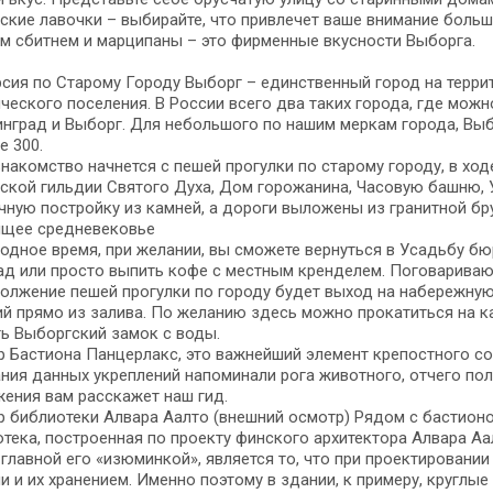
ские лавочки – выбирайте, что привлечет ваше внимание больш
м сбитнем и марципаны – это фирменные вкусности Выборга.
сия по Старому Городу Выборг – единственный город на терр
ческого поселения. В России всего два таких города, где мо
нград и Выборг. Для небольшого по нашим меркам города, Вы
е 300.
накомство начнется с пешей прогулки по старому городу, в хо
ской гильдии Святого Духа, Дом горожанина, Часовую башню, У
ную постройку из камней, а дороги выложены из гранитной бру
ящее средневековье
одное время, при желании, вы сможете вернуться в Усадьбу бю
д или просто выпить кофе с местным кренделем. Поговаривают
олжение пешей прогулки по городу будет выход на набережну
 прямо из залива. По желанию здесь можно прокатиться на ка
ь Выборгский замок с воды.
 Бастиона Панцерлакс, это важнейший элемент крепостного с
ния данных укреплений напоминали рога животного, отчего по
ения вам расскажет наш гид.
 библиотеки Алвара Аалто (внешний осмотр) Рядом с бастион
тека, построенная по проекту финского архитектора Алвара Аа
 главной его «изюминкой», является то, что при проектировани
и и их хранением. Именно поэтому в здании, к примеру, круглые