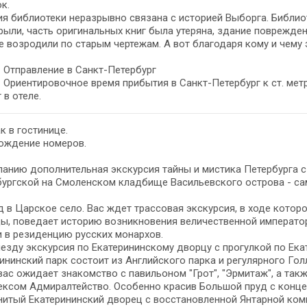
к.
я библиотеки неразрывно связана с историей Выборга. Библи
рыли, часть оригинальных книг была утеряна, здание поврежден
 возродили по старым чертежам. А вот благодаря кому и чему
– Отправление в Санкт-Петербург
– Ориентировочное время прибытия в Санкт-Петербург к ст. ме
 в отеле.
к в гостинице.
ождение номеров.
анию дополнительная экскурсия тайны и мистика Петербурга 
ургской на Смоленском кладбище Васильевского острова - са
 в Царское село. Вас ждет трассовая экскурсия, в ходе котор
ы, поведает историю возникновения величественной император
 в резиденцию русских монархов.
езду экскурсия по Екатерининскому дворцу с прогулкой по Ека
ининский парк состоит из Английского парка и регулярного Гол
вас ожидает знакомство с павильоном "Грот", "Эрмитаж", а так
ексом Адмиралтейство. Особенно красив Большой пруд с конц
итый Екатерининский дворец с восстановленной Янтарной ком