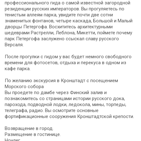
профессионального гида о самой известной загородной
резиденции русских императоров. Вы прогуляетесь по
тенистым аллеям парка, увидите почти две сотни
знаменитых фонтанов, четыре каскада, Большой и Малый
дворцы Петергофа. Восхититесь архитектурными
шедеврами Растрелли, Леблона, Микетти, поймете почему
парк Петергофа заслужено ссыскал славу русского
Версаля.
После прогулки с гидом у вас будет немного свободного
времени для фотосетов, отдыха и перекуса в одном из
кафе парка.
По желанию экскурсия в Кронштадт с посещением
Морского собора
Вы проедете по дамбе через Финский залив и
познакомитесь со страницами истории русского дока,
парохода, подводной лодки, ледокола, мины, торпеды,
телеграфа, радио. Вы осмотрите основные
фортификационные сооружения Кронштадтской крепости.
Возвращение в город.
Размещение в гостинице.
Ночлег.