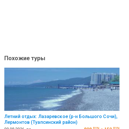
Похожие туры
Летний отдых: Лазаревское (р-н Большого Сочи),
Лермонтов (Туапсинский район)
BYN
BYN