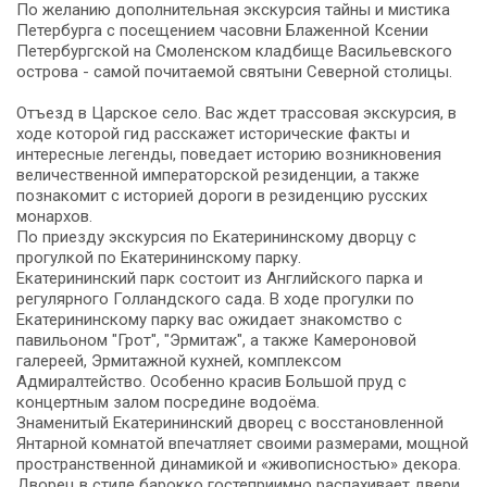
По желанию дополнительная экскурсия тайны и мистика
Петербурга с посещением часовни Блаженной Ксении
Петербургской на Смоленском кладбище Васильевского
острова - самой почитаемой святыни Северной столицы.
Отъезд в Царское село. Вас ждет трассовая экскурсия, в
ходе которой гид расскажет исторические факты и
интересные легенды, поведает историю возникновения
величественной императорской резиденции, а также
познакомит с историей дороги в резиденцию русских
монархов.
По приезду экскурсия по Екатерининскому дворцу с
прогулкой по Екатерининскому парку.
Екатерининский парк состоит из Английского парка и
регулярного Голландского сада. В ходе прогулки по
Екатерининскому парку вас ожидает знакомство с
павильоном "Грот", "Эрмитаж", а также Камероновой
галереей, Эрмитажной кухней, комплексом
Адмиралтейство. Особенно красив Большой пруд с
концертным залом посредине водоёма.
Знаменитый Екатерининский дворец с восстановленной
Янтарной комнатой впечатляет своими размерами, мощной
пространственной динамикой и «живописностью» декора.
Дворец в стиле барокко гостеприимно распахивает двери