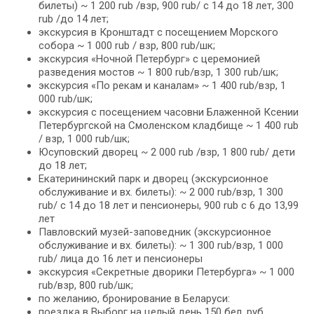
билеты) ~ 1 200 rub /взр, 900 rub/ c 14 до 18 лет, 300
rub /до 14 лет;
экскурсия в Кронштадт с посещением Морского
собора ~ 1 000 rub / взр, 800 rub/шк;
экскурсия «Ночной Петербург» с церемонией
разведения мостов ~ 1 800 rub/взр, 1 300 rub/шк;
экскурсия «По рекам и каналам» ~ 1 400 rub/взр, 1
000 rub/шк;
экскурсия с посещением часовни Блаженной Ксении
Петербургской на Смоленском кладбище ~ 1 400 rub
/ взр, 1 000 rub/шк;
Юсуповский дворец ~ 2 000 rub /взр, 1 800 rub/ дети
до 18 лет;
Екатерининский парк и дворец (экскурсионное
обслуживание и вх. билеты): ~ 2 000 rub/взр, 1 300
rub/ c 14 до 18 лет и пенсионеры, 900 rub c 6 до 13,99
лет
Павловский музей-заповедник (экскурсионное
обслуживание и вх. билеты): ~ 1 300 rub/взр, 1 000
rub/ лица до 16 лет и пенсионеры
экскурсия «Секретные дворики Петербурга» ~ 1 000
rub/взр, 800 rub/шк;
по желанию, бронирование в Беларуси:
поездка в Выборг на целый день 150 бел. руб