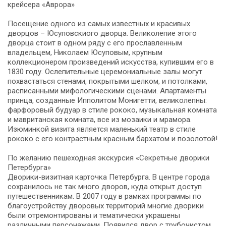
крейсера «Аврора»
Посещение одного из самых известных и красивых
дворцов – Юсуповскиого дворца. Великолепие этого
дворца стоит в одном ряду с его прославленным
владельцем, Николаем Юсуповым, крупным
коллекционером произведений искусства, купившим его в
1830 году. Ослепительные церемониальные залы могут
похвастаться стенами, покрытыми шелком, и потолками,
расписанными мифологическими сценами. Апартаменты
принца, созданные Ипполитом Монигетти, великолепны:
фарфоровый будуар в стиле рококо, музыкальная комната
и мавританская комната, все из мозаики и мрамора.
Изюминкой визита является маленький театр в стиле
рококо с его контрастным красным бархатом и позолотой!
По желанию пешеходная экскурсия «Секретные дворики
Петербурга»
Дворики-визитная карточка Петербурга. В центре города
сохранилось не так много дворов, куда открыт доступ
путешественникам. В 2007 году в рамках программы по
благоустройству дворовых территорий многие дворики
были отремонтированы и тематически украшены
различными персонажами. Появился двор с трубочистом,