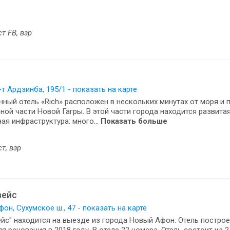
ст FB, взр
р-т Ардзинба, 195/1 - показать на карте
ный отель «Rich» расположен в нескольких минутах от моря и пл
ной части Новой Гагры. В этой части города находится развита
ная инфраструктура: много...
Показать больше
ст, взр
вейс
он, Сухумское ш., 47 - показать на карте
йс" находится на выезде из города Новый Афон. Отель построен