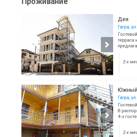
Проживание
Дея
Гагра, ул
Гостевой
терраса 
предлага
2-х ме
Южный
Гагра, ул
Гостевой
В распор
4-х госте
2-х ме