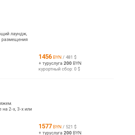
общий лаундж,
ля размещения
1456
BYN
/ 481 $
+ туруслуга
200
BYN
курортный сбор: 0 $
ляжем.
на 2-х, 3-х или
1577
BYN
/ 521 $
+ туруслуга
200
BYN