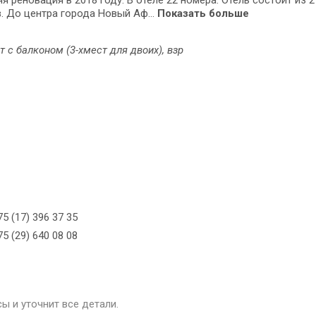
я реновация в 2018 году. В отеле 22 номера. Отель состоит из 
. До центра города Новый Аф...
Показать больше
т с балконом (3-хмест для двоих), взр
5 (17) 396 37 35
5 (29) 640 08 08
ы и уточнит все детали.