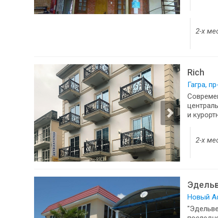
2-х ме
Rich
Гагра, п
Современ
централь
и курорт
2-х ме
Эдель
Новый Аф
"Эдельве