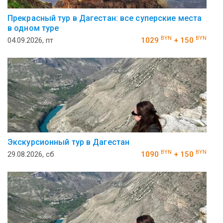
Прекрасный тур в Дагестан: все суперские места
в одном туре
BYN
BYN
04.09.2026, пт
1029
+ 150
Экскурсионный тур в Дагестан
BYN
BYN
29.08.2026, сб
1090
+ 150