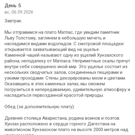
День 5
вс, 06.09.2026
Завтрак.
Мы отправимся на плато Матлас, где увидим памятник
Льву Толстому, заглянем в небольшую мечеть и
насладимся видами водопадов. С смотровой площадки
открывается захватывающий вид на ущелье.
Каменной чашей называют одну из ущелий Хунзахского
района, неподалеку от Матласа. Неприметные скалы прячут
внутри себя совершенно иной мир. Это ущелье состоит из
нескольких сводчатых залов, соединенных пещерами и
узкими проходами. Стены декорированы мхом и цветами.
Оказавшись в этих каменных залах, мы сможем
погрузиться в непередаваемую, удивительную атмосферу и
насладиться первозданной красотой природы.
Обед (за дополнительную плату).
Древняя столица Аваристана, родина воинов и поэтов.
Хунзах расположено в сердце горного Дагестана на
живописном Хунзахском плато на высоте 2000 метров над