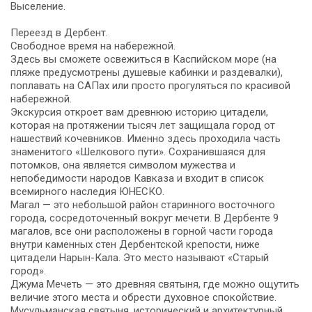
Выселение.
Переезд в Дербент.
Свободное время на набережной.
Здесь вы сможете освежиться в Каспийском море (на
пляже предусмотрены душевые кабинки и раздевалки),
поплавать на САПах или просто прогуляться по красивой
набережной.
Экскурсия откроет вам древнюю историю цитадели,
которая на протяжении тысяч лет защищала город от
нашествий кочевников. Именно здесь проходила часть
знаменитого «Шелкового пути». Сохранившаяся для
потомков, она является символом мужества и
непобедимости народов Кавказа и входит в список
всемирного наследия ЮНЕСКО.
Магал — это небольшой район старинного восточного
города, сосредоточенный вокруг мечети. В Дербенте 9
магалов, все они расположены в горной части города
внутри каменных стен Дербентской крепости, ниже
цитадели Нарын-Кала. Это место называют «Старый
город».
Джума Мечеть — это древняя святыня, где можно ощутить
величие этого места и обрести духовное спокойствие.
Мусульманская святыня, исторический и архитектурный