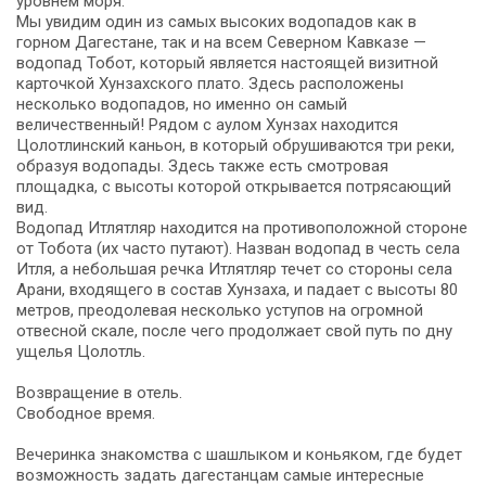
уровнем моря.
Мы увидим один из самых высоких водопадов как в
горном Дагестане, так и на всем Северном Кавказе —
водопад Тобот, который является настоящей визитной
карточкой Хунзахского плато. Здесь расположены
несколько водопадов, но именно он самый
величественный! Рядом с аулом Хунзах находится
Цолотлинский каньон, в который обрушиваются три реки,
образуя водопады. Здесь также есть смотровая
площадка, с высоты которой открывается потрясающий
вид.
Водопад Итлятляр находится на противоположной стороне
от Тобота (их часто путают). Назван водопад в честь села
Итля, а небольшая речка Итлятляр течет со стороны села
Арани, входящего в состав Хунзаха, и падает с высоты 80
метров, преодолевая несколько уступов на огромной
отвесной скале, после чего продолжает свой путь по дну
ущелья Цолотль.
Возвращение в отель.
Свободное время.
Вечеринка знакомства с шашлыком и коньяком, где будет
возможность задать дагестанцам самые интересные