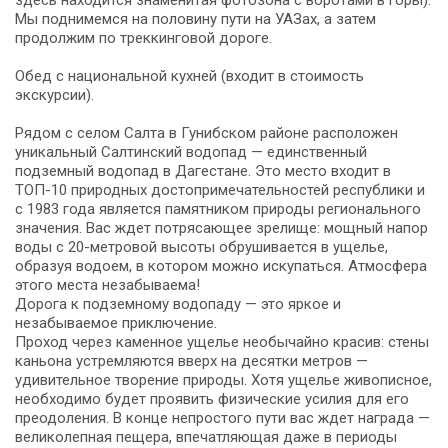
Мы поднимемся на половину пути на УАЗах, а затем
продолжим по треккинговой дороге.
Обед с национальной кухней (входит в стоимость
экскурсии).
Рядом с селом Салта в Гунибском районе расположен
уникальный Салтинский водопад — единственный
подземный водопад в Дагестане. Это место входит в
ТОП-10 природных достопримечательностей республики и
с 1983 года является памятником природы регионального
значения. Вас ждет потрясающее зрелище: мощный напор
воды с 20-метровой высоты обрушивается в ущелье,
образуя водоем, в котором можно искупаться. Атмосфера
этого места незабываема!
Дорога к подземному водопаду — это яркое и
незабываемое приключение.
Проход через каменное ущелье необычайно красив: стены
каньона устремляются вверх на десятки метров —
удивительное творение природы. Хотя ущелье живописное,
необходимо будет проявить физические усилия для его
преодоления. В конце непростого пути вас ждет награда —
великолепная пещера, впечатляющая даже в периоды