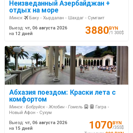
Неизведанный Азербайджан +
отдых на море
Минск
Баку - Хырдалан - Шахдаг - Сумгаит
3880
Выезд:
чт, 06 августа 2026
BYN
/1 300$
на
12 дней
Абхазия поездом: Краски лета с
комфортом
Минск - Бобруйск - Жлобин - Гомель
Гагра -
Новый Афон - Сухум
1070
Выезд:
чт, 06 августа 2026
BYN
/355$
на
15 дней