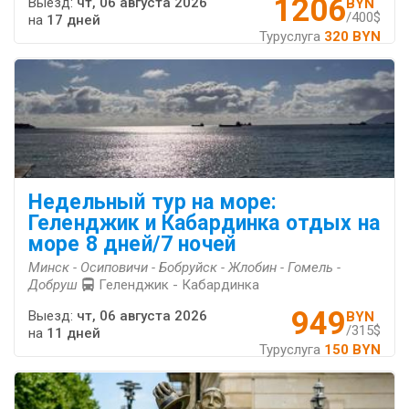
1206
Выезд:
чт, 06 августа 2026
BYN
/400$
на
17 дней
Туруслуга
320 BYN
Недельный тур на море:
Геленджик и Кабардинка отдых на
море 8 дней/7 ночей
Минск - Осиповичи - Бобруйск - Жлобин - Гомель -
Добруш
Геленджик - Кабардинка
949
Выезд:
чт, 06 августа 2026
BYN
/315$
на
11 дней
Туруслуга
150 BYN