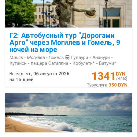
Г2: Автобусный тур "Дорогами
Арго" через Могилев и Гомель, 9
ночей на море
Минск - Могилев - Гомель
Гудаури - Ананури -
Кутаиси - пещера Сатаплиа - Кобулети* - Батуми*
1341
Выезд:
чт, 06 августа 2026
BYN
/445$
на
16 дней
Туруслуга
350 BYN