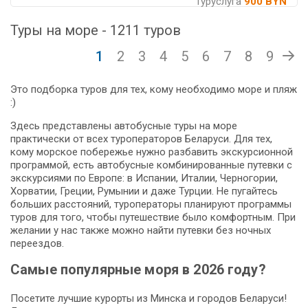
Туруслуга
900 BYN
Туры на море - 1211 туров
1
2
3
4
5
6
7
8
9
Это подборка туров для тех, кому необходимо море и пляж
:)
Здесь представлены автобусные туры на море
практически от всех туроператоров Беларуси. Для тех,
кому морское побережье нужно разбавить экскурсионной
программой, есть автобусные комбинированные путевки с
экскурсиями по Европе: в Испании, Италии, Черногории,
Хорватии, Греции, Румынии и даже Турции. Не пугайтесь
больших расстояний, туроператоры планируют программы
туров для того, чтобы путешествие было комфортным. При
желании у нас также можно найти путевки без ночных
переездов.
Самые популярные моря в 2026 году?
Посетите лучшие курорты из Минска и городов Беларуси!