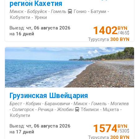
регион Кахетия
Минск - Бобруйск - Гомель
Гонио - Батуми -
Кобулети - Уреки
1402
Выезд:
чт, 06 августа 2026
BYN
/465$
на
16 дней
Туруслуга
300 BYN
Грузинская Швейцария
Брест - Кобрин - Барановичи - Минск - Гомель - Могилев
- Солигорск - Речица - Жлобин
Тбилиси - Мцхета -
Кобулети
1574
Выезд:
чт, 06 августа 2026
BYN
/530$
на
17 дней
Туруслуга
300 BYN