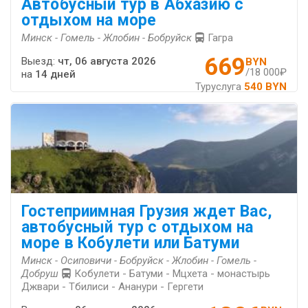
Автобусный тур в Абхазию с
отдыхом на море
Минск - Гомель - Жлобин - Бобруйск
Гагра
669
Выезд:
чт, 06 августа 2026
BYN
/18 000₽
на
14 дней
Туруслуга
540 BYN
Гостеприимная Грузия ждет Вас,
автобусный тур с отдыхом на
море в Кобулети или Батуми
Минск - Осиповичи - Бобруйск - Жлобин - Гомель -
Добруш
Кобулети - Батуми - Мцхета - монастырь
Джвари - Тбилиси - Ананури - Гергети