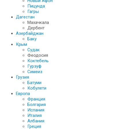
Новый Афон
Пицунда
Гагры
Дагестан
Махачкала
Дербент
Азербайджан
Баку
Крым
Судак
Феодосия
Коктебель
Гурзуф
Симеиз
Грузия
Батуми
Кобулети
Европа
Франция
Болгария
Испания
Италия
Албания
Греция