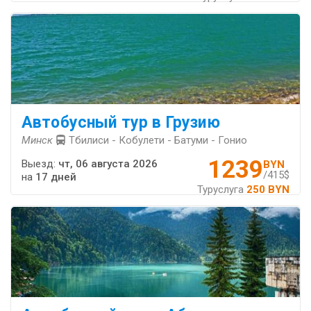
Автобусный тур в Грузию
Минск
Тбилиси - Кобулети - Батуми - Гонио
1239
Выезд:
чт, 06 августа 2026
BYN
/415$
на
17 дней
Туруслуга
250 BYN