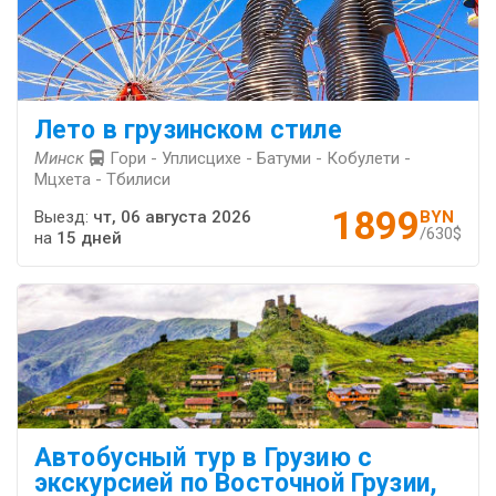
Лето в грузинском стиле
Минск
Гори - Уплисцихе - Батуми - Кобулети -
Мцхета - Тбилиси
1899
Выезд:
чт, 06 августа 2026
BYN
/630$
на
15 дней
Автобусный тур в Грузию с
экскурсией по Восточной Грузии,