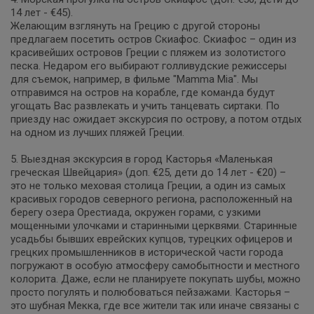
14 лет - €45).
Желающим взглянуть на Грецию с другой стороны
предлагаем посетить остров Скиафос. Скиафос – один из
красивейших островов Греции с пляжем из золотистого
песка. Недаром его выбирают голливудские режиссеры
для съемок, например, в фильме "Mamma Mia". Мы
отправимся на остров на корабле, где команда будут
угощать Вас развлекать и учить танцевать сиртаки. По
приезду нас ожидает экскурсия по острову, а потом отдых
на одном из лучших пляжей Греции.
5. Выездная экскурсия в город Касторья «Маленькая
греческая Швейцария» (доп. €25, дети до 14 лет - €20) –
это не только меховая столица Греции, а один из самых
красивых городов северного региона, расположенный на
берегу озера Орестиада, окружен горами, с узкими
мощенными улочками и старинными церквями. Старинные
усадьбы бывших еврейских купцов, турецких офицеров и
грецких промышленников в исторической части города
погружают в особую атмосферу самобытности и местного
колорита. Даже, если не планируете покупать шубы, можно
просто погулять и полюбоваться пейзажами. Касторья –
это шубная Мекка, где все жители так или иначе связаны с