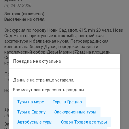
пт, 24.07.2026
Завтрак (включено).
Выселение из отеля.
Экскурсия по городу Нови Сад (доп. €15, min 20 чел.). Нови
Сад – это неприступные катакомбы, австрийская
архитектура и балканская кухня. Петроварадинская
крепость на берегу Дуная, городская ратуша и
католический собор Девы Марии (72 м.) на площади
Свободы умеют заинтересовать туристов; а современное
Поездка не актуальна
использование дворца князей Дунджерских - удивление.
Переезд в Венгрию (~550 км).
Пересечение границы Сербия/Венгрия.
Данные на странице устарели.
Вас могут заинтересовать разделы:
Ночлег в отеле (включено).
Туры на море
Туры в Грецию
День 12
Туры в Европу
Экскурсионные туры
сб, 25.07.2026
Автобусные туры
Сэвэн Трэвел все туры
Завтрак (включено).