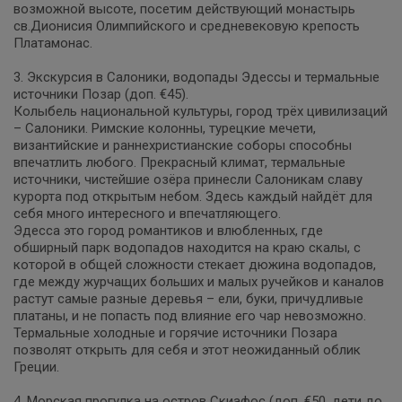
возможной высоте, посетим действующий монастырь
св.Дионисия Олимпийского и средневековую крепость
Платамонас.
3. Экскурсия в Салоники, водопады Эдессы и термальные
источники Позар (доп. €45).
Колыбель национальной культуры, город трёх цивилизаций
– Салоники. Римские колонны, турецкие мечети,
византийские и раннехристианские соборы способны
впечатлить любого. Прекрасный климат, термальные
источники, чистейшие озёра принесли Салоникам славу
курорта под открытым небом. Здесь каждый найдёт для
себя много интересного и впечатляющего.
Эдесса это город романтиков и влюбленных, где
обширный парк водопадов находится на краю скалы, с
которой в общей сложности стекает дюжина водопадов,
где между журчащих больших и малых ручейков и каналов
растут самые разные деревья – ели, буки, причудливые
платаны, и не попасть под влияние его чар невозможно.
Термальные холодные и горячие источники Позара
позволят открыть для себя и этот неожиданный облик
Греции.
4. Морская прогулка на остров Скиафос (доп. €50, дети до