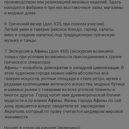
производством или реализацией меховых изделий. Здесь
находятся фабрики и при них выставочные залы, магазины
и модные дома.
6. Греческий вечер (доп. €25, при полном участии).
Легкий ужин в таверне (мясное блюдо, гарнир, салаты,
вино и сладкие напитки) под традиционную греческую
музыку и танцы.
7. Экскурсия в Афины (доп. €60) (экскурсия возможно
только при условии возможности присоединения к группе
греческого оператора)
Афины – колыбель демократии и западной цивилизации. В
этом чудесном городе можно найти абсолютно всё:
галереи искусств, уютные площади в стиле ретро, музеи с
редкими коллекциями античного искусства, модные бутики
и шумные рынки с товарами из всех уголков планеты и
многое другое. Город носит имя древнегреческой богини
мудрости и познания Афины. Жизнь города Афины по сей
день вращается вокруг свидетеля её зарождения –
Акрополя, который по праву считается шедевром мировой
значимости.
Ночлег в отеле на курорте (включено).