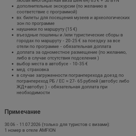
любая многократная виза шенген) 65 € + 50 BYN
дополнительные экскурсии (по желанию в
соответствие с программой)
вх. билеты для посещения музеев и археологических
зон по программе
наушники по маршруту (15 €)
въездные пошлины и /или туристические сборы в
городах по маршруту - 20-25 € за поездку за все
отели по программе - обязательная доплата
доплата за одноместное размещение (по желанию,
либо в случае отсутствия подселения )
выбор места в автобусе - 10-35 €
мед. страховка
в случае загруженности погранперехода доезд по
погранпереход РБ / ЕС ≈ 27- 65 рублей (автобус либо
ЖД+автобус ) - обязательная доплата при
необходимости
Примечание
30.06 - 11.07.2026 (только для туристов с визами):
1 номер в отеле AMFION