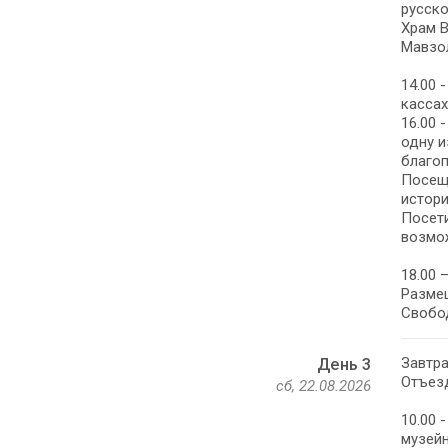
русско
Храм В
Мавзол
14.00 
кассах
16.00 
одну и
благоп
Посеще
истори
Посети
возмо
18.00 
Размещ
Свобо
Завтра
День 3
Отъезд
сб, 22.08.2026
10.00 
музейн