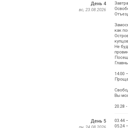
Завтра
День 4
Освоб
вс, 23.08.2026
Отъезд
Замоск
как по
Остров
купцов
Не буд
провин
Посещ
Главны
14.00 
Проща
Свобо
Вы мож
20.28 
03.44 
День 5
05.24 
пн, 24.08.2026