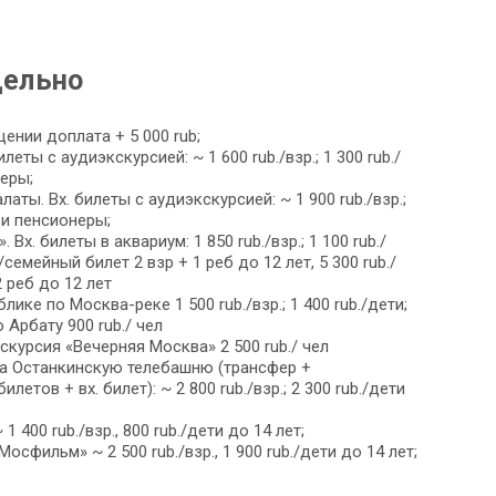
дельно
нии доплата + 5 000 rub;
еты с аудиэкскурсией: ~ 1 600 rub./взр.; 1 300 rub./
неры;
ты. Вх. билеты с аудиэкскурсией: ~ 1 900 rub./взр.;
т и пенсионеры;
х. билеты в аквариум: 1 850 rub./взр.; 1 100 rub./
./семейный билет 2 взр + 1 реб до 12 лет, 5 300 rub./
 реб до 12 лет
лике по Москва-реке 1 500 rub./взр.; 1 400 rub./дети;
Арбату 900 rub./ чел
курсия «Вечерняя Москва» 2 500 rub./ чел
а Останкинскую телебашню (трансфер +
етов + вх. билет): ~ 2 800 rub./взр.; 2 300 rub./дети
1 400 rub./взр., 800 rub./дети до 14 лет;
сфильм» ~ 2 500 rub./взр., 1 900 rub./дети до 14 лет;