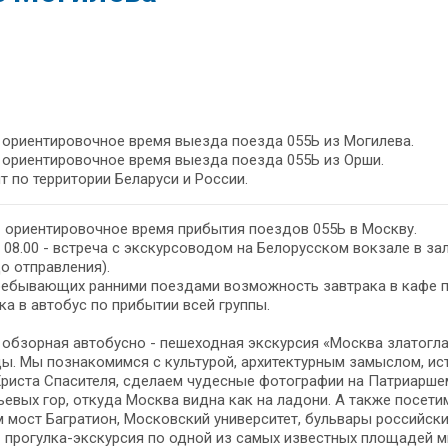
- ориентировочное время выезда поезда 055Ь из Могилева.
- ориентировочное время выезда поезда 055Ь из Орши.
т по территории Беларуси и России.
– ориентировочное время прибытия поездов 055Ь в Москву.
и 08.00 - встреча с экскурсоводом на Белорусском вокзале в 
о отправления).
ребывающих ранними поездами возможность завтрака в кафе п
а в автобус по прибытии всей группы.
- обзорная автобусно - пешеходная экскурсия «Москва златог
ы. Мы познакомимся с культурой, архитектурным замыслом, ис
Христа Спасителя, сделаем чудесные фотографии на Патриарш
евых гор, откуда Москва видна как на ладони. А также посет
 мост Багратион, Московский университет, бульвары российски
– прогулка-экскурсия по одной из самых известных площадей м