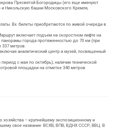
Покрова Пресвятой Богородицы (его еще именуют
ю и Никольскую башни Московского Кремля,
латы. Вх. билеты приобретаются по живой очереди в
Маршрут включает подъем на скоростном лифте на
 панорамы города протяженностью до 70 км (при
 337 метров.
включая аналитический центр и музей, посвященный
 период с мая по октябрь), наличии технической
отровой площадки на отметке 340 метров.
го хозяйства – крупнейшему экспозиционному и
вшему свое название: ВСХВ, ВПВ, ВДНХ СССР, ВВЦ. В