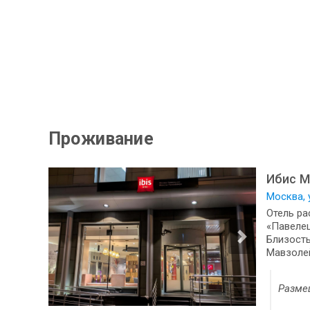
Проживание
Ибис М
Москва, у
Отель ра
«Павелец
Близость
Мавзолей
Разме