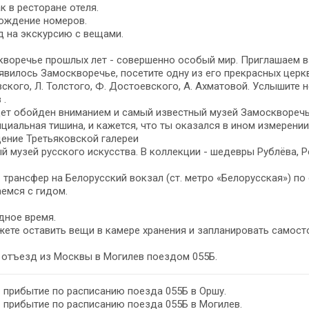
к в ресторане отеля.
ождение номеров.
 на экскурсию с вещами.
воречье прошлых лет - совершенно особый мир. Приглашаем ва
явилось Замоскворечье, посетите одну из его прекрасных церк
ского, Л. Толстого, Ф. Достоевского, А. Ахматовой. Услышите
 .
ет обойден вниманием и самый известный музей Замоскворечья
циальная тишина, и кажется, что ты оказался в ином измерении
ение Третьяковской галереи
й музей русского искусства. В коллекции - шедевры Рублёва, Ре
– трансфер на Белорусский вокзал (ст. метро «Белорусская») п
емся с гидом.
дное время.
ете оставить вещи в камере хранения и запланировать самост
- отъезд из Москвы в Могилев поездом 055Б.
– прибытие по расписанию поезда 055Б в Оршу.
– прибытие по расписанию поезда 055Б в Могилев.