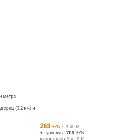
и метро
орец (3,2 км) и
263
BYN
/ 7000 ₽
+ туруслуга
700
BYN
курортный сбор: 0 ₽