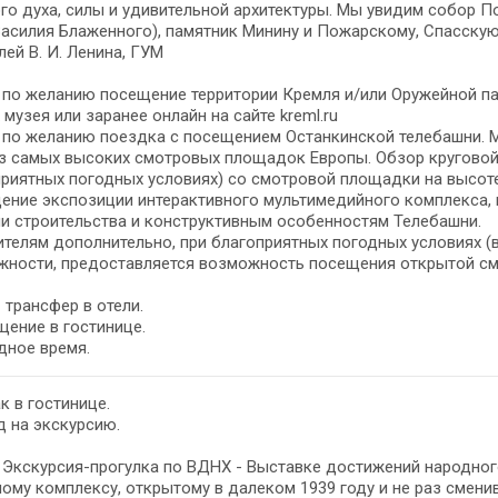
го духа, силы и удивительной архитектуры. Мы увидим собор 
асилия Блаженного), памятник Минину и Пожарскому, Спасску
ей В. И. Ленина, ГУМ
- по желанию посещение территории Кремля и/или Оружейной па
 музея или заранее онлайн на сайте kreml.ru
- по желанию поездка с посещением Останкинской телебашни. 
з самых высоких смотровых площадок Европы. Обзор круговой
риятных погодных условиях) со смотровой площадки на высоте
ние экспозиции интерактивного мультимедийного комплекса, 
и строительства и конструктивным особенностям Телебашни.
телям дополнительно, при благоприятных погодных условиях (в
жности, предоставляется возможность посещения открытой см
– трансфер в отели.
ение в гостинице.
дное время.
к в гостинице.
 на экскурсию.
- Экскурсия-прогулка по ВДНХ - Выставке достижений народно
ому комплексу, открытому в далеком 1939 году и не раз смени