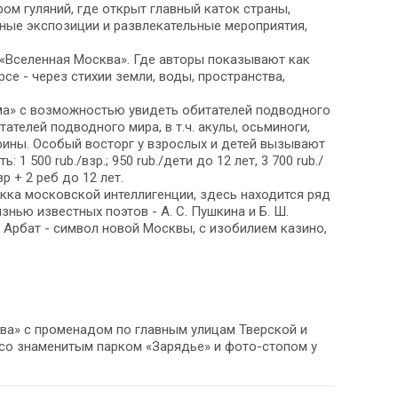
м гуляний, где открыт главный каток страны,
ные экспозиции и развлекательные мероприятия,
 «Вселенная Москва». Где авторы показывают как
е - через стихии земли, воды, пространства,
ма» с возможностью увидеть обитателей подводного
ателей подводного мира, в т.ч. акулы, осьминоги,
фины. Особый восторг у взрослых и детей вызывают
 500 rub./взр.; 950 rub./дети до 12 лет, 3 700 rub./
р + 2 реб до 12 лет.
екка московской интеллигенции, здесь находится ряд
знью известных поэтов - А. С. Пушкина и Б. Ш.
Арбат - символ новой Москвы, с изобилием казино,
ва» с променадом по главным улицам Тверской и
 со знаменитым парком «Зарядье» и фото-стопом у