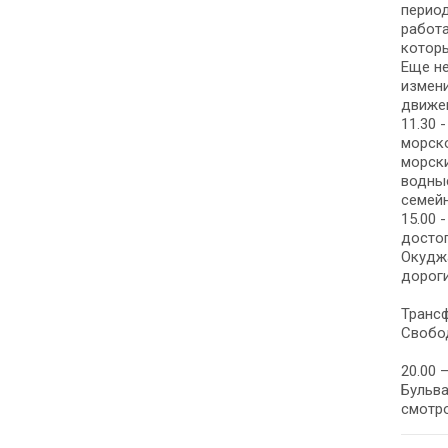
период
работа
которы
Еще не
измени
движен
11.30 
морско
морски
водные
семейн
15.00 
достоп
Окуджа
дороги
Трансф
Свобо
20.00 
Бульва
смотр