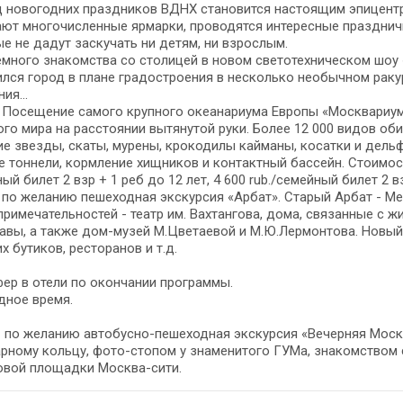
 новогодних праздников ВДНХ становится настоящим эпицентро
ют многочисленные ярмарки, проводятся интересные празднич
е не дадут заскучать ни детям, ни взрослым.
много знакомства со столицей в новом светотехническом шоу
лся город в плане градостроения в несколько необычном ракурс
ия...
- Посещение самого крупного океанариума Европы «Москвариу
го мира на расстоянии вытянутой руки. Более 12 000 видов обит
е звезды, скаты, мурены, крокодилы кайманы, косатки и дель
 тоннели, кормление хищников и контактный бассейн. Стоимость: 1
ый билет 2 взр + 1 реб до 12 лет, 4 600 rub./семейный билет 2 вз
- по желанию пешеходная экскурсия «Арбат». Старый Арбат - М
римечательностей - театр им. Вахтангова, дома, связанные с жи
вы, а также дом-музей М.Цветаевой и М.Ю.Лермонтова. Новый 
х бутиков, ресторанов и т.д.
ер в отели по окончании программы.
дное время.
– по желанию автобусно-пешеходная экскурсия «Вечерняя Моск
рному кольцу, фото-стопом у знаменитого ГУМа, знакомством
овой площадки Москва-сити.