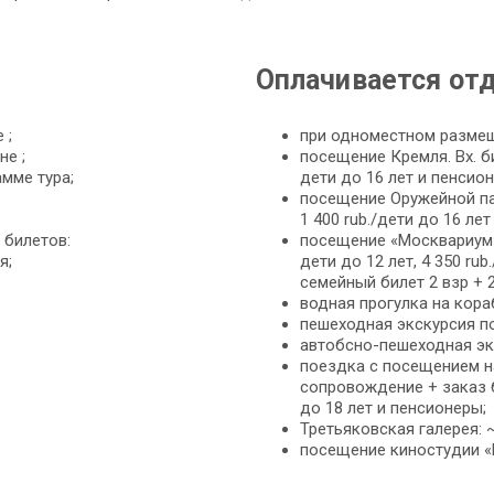
Оплачивается от
 ;
при одноместном размеще
е ;
посещение Кремля. Вх. бил
мме тура;
дети до 16 лет и пенсио
посещение Оружейной пала
1 400 rub./дети до 16 ле
 билетов:
посещение «Москвариум». В
я;
дети до 12 лет, 4 350 rub
семейный билет 2 взр + 2
водная прогулка на кораб
пешеходная экскурсия по 
автобсно-пешеходная экс
поездка с посещением н
сопровождение + заказ бил
до 18 лет и пенсионеры;
Третьяковская галерея: ~ 
посещение киностудии «Мо