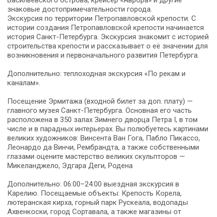
знаковые достопримечательности города.
Экскурсия по территории Петропавловской крепости. С
истории создания Петропавловской крепости начинается
история Санкт-Петербурга. Экскурсия знакомит с историей
строительства крепости и рассказывает о её значении для
возникновения и первоначального развития Петербурга.
Дополнительно: теплоходная экскурсия «По рекам и
каналам».
Посещение Эрмитажа (входной билет за доп. плату) —
главного музея Санкт-Петербурга. Основная его часть
расположена в 350 залах Зимнего дворца Петра I, в том
числе и в парадных интерьерах. Вы полюбуетесь картинами
великих художников: Винсента Ван Гога, Пабло Пикассо,
Леонардо да Винчи, Рембрандта, а также собственными
глазами оцените мастерство великих скульпторов —
Микеланджело, Эдгара Деги, Родена
Дополнительно: 06:00–24:00 выездная экскурсия в
Карелию. Посещаемые объекты: Крепость Корела,
лютеранская кирха, горный парк Рускеала, водопады
Ахвенкоски, город Сортавала, а также магазины от