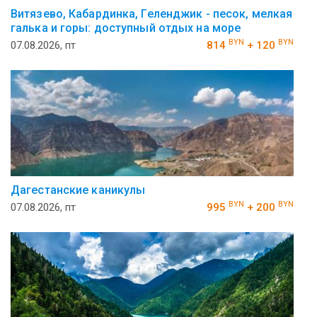
Витязево, Кабардинка, Геленджик - песок, мелкая
галька и горы: доступный отдых на море
BYN
BYN
07.08.2026, пт
814
+ 120
Дагестанские каникулы
BYN
BYN
07.08.2026, пт
995
+ 200