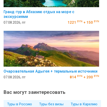
Гранд-тур в Абхазию отдых на море с
экскурсиями
BYN
BYN
07.08.2026, пт
1221
+ 150
Очаровательная Адыгея + термальные источники
BYN
BYN
07.08.2026, пт
814
+ 200
Вас могут заинтересовать
Туры в Россию
Туры без визы
Туры в Карелию