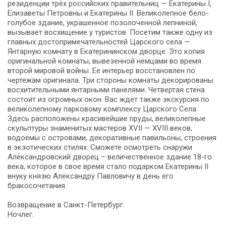
резиденции трёх российских правительниц — Екатерины I,
Елизаветы Петровны и Екатерины II. Великолепное бело-
голубое здание, украшенное позолоченной лепниной,
вызывает восхищение у туристов. Посетим также одну из
главных достопримечательностей Царского села —
Янтарную комнату в Екатерининском дворце. Это копия
оригинальной комнаты, вывезенной немцами во время
второй мировой войны. Ее интерьер восстановлен по
чертежам оригинала. Три стороны комнаты декорированы
восхитительными янтарными панелями. Четвертая стена
состоит из огромных окон. Вас ждет также экскурсия по
великолепному парковому комплексу Царского Села.
Здесь расположены красивейшие пруды, великолепные
скульптуры знаменитых мастеров XVII — XVIII веков,
водоемы с островами, декоративные павильоны, строения
в экзотических стилях. Сможете осмотреть снаружи
Александровский дворец – величественное здание 18-го
века, которое в свое время стало подарком Екатерины II
внуку князю Александру Павловичу в день его
бракосочетания.
Возвращение в Санкт-Петербург.
Ночлег.