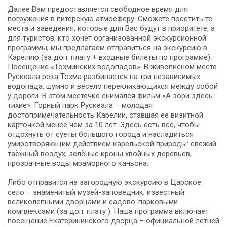
Далее Вам предоставляется свободное время для
погружения в питерскую атмосферу. Сможете посетить те
места и заведения, которые для Вас будут в приоритете, а
для туристов, кто хочет организованной экскурсионной
программы, мы предлагаем отправиться на экскурсию в
Карелию (за доп. плату + входные билеты по программе).
Посещение «Тохминских водопадов». В живописном месте
Рускеала река Тохма разбивается на три независимых
водопада, шумно и весело перекликающихся между собой
у дороги. В этом местечке снимался фильм «А зори здесь
тихие». Горный парк Рускеала – молодая
достопримечательность Карелии, ставшая ее визитной
карточкой менее чем за 10 лет. Здесь есть всё, чтобы
отдохнуть от суеты большого города и насладиться
умиротворяющим действием карельской природы: свежий
таёжный воздух, зелёные кроны хвойных деревьев,
прозрачные воды мраморного каньона.
Либо отправится на загородную экскурсию в Царское
село – знаменитый музей-заповедник, известный
великолепными дворцами и садово-парковыми
комплексами (за доп. плату ). Наша программа включает
посещение Екатерининского дворца – официальной летней