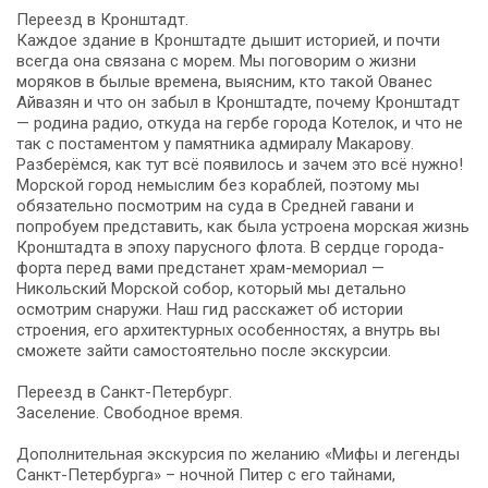
Переезд в Кронштадт.
Каждое здание в Кронштадте дышит историей, и почти
всегда она связана с морем. Мы поговорим о жизни
моряков в былые времена, выясним, кто такой Ованес
Айвазян и что он забыл в Кронштадте, почему Кронштадт
— родина радио, откуда на гербе города Котелок, и что не
так с постаментом у памятника адмиралу Макарову.
Разберёмся, как тут всё появилось и зачем это всё нужно!
Морской город немыслим без кораблей, поэтому мы
обязательно посмотрим на суда в Средней гавани и
попробуем представить, как была устроена морская жизнь
Кронштадта в эпоху парусного флота. В сердце города-
форта перед вами предстанет храм-мемориал —
Никольский Морской собор, который мы детально
осмотрим снаружи. Наш гид расскажет об истории
строения, его архитектурных особенностях, а внутрь вы
сможете зайти самостоятельно после экскурсии.
Переезд в Санкт-Петербург.
Заселение. Свободное время.
Дополнительная экскурсия по желанию «Мифы и легенды
Санкт-Петербурга» – ночной Питер с его тайнами,