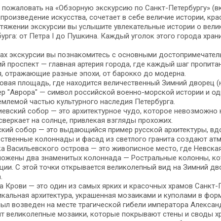
пожаловать на «Обзорную экскурсию по Санкт-Петербургу» (вк
произведение искусства, сочетает в себе величие истории, кра
тяжении экскурсии вы услышите увлекательные истории о велик
урга: от Петра I до Пушкина. Каждый уголок этого города хран
ах экскурсии вы познакомитесь с основными достопримечател
й проспект — главная артерия города, где каждый шаг пропита
, отражающие разные эпохи, от барокко до модерна.
вая площадь, где находится величественный Зимний дворец (
р "Аврора" — символ российской военно-морской истории и од
млемой частью культурного наследия Петербурга.
евский собор — это архитектурное чудо, которое невозможно н
сверкает на солнце, привлекая взгляды прохожих.
кий собор — это выдающийся пример русской архитектуры, вд
ственные колоннады и фасад из светлого гранита создают атм
а Васильевского острова — это живописное место, где Невская
ложены два знаменитых колоннада — Ростральные колонны, ко
ции. С этой точки открывается великолепный вид на Зимний д
.
а Крови — это один из самых ярких и красочных храмов Санкт-П
икальная архитектура, украшенная мозаиками и куполами в фор
ыл возведен на месте трагической гибели императора Александр
т великолепные мозаики, которые покрывают стены и своды хр