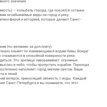
овного значения.
имость) — колыбель города, где покоятся останки
 вам незабываемые виды на город и реку.
атмосферой и историей, которые делают Санкт-
ким (по желанию за доп.плату)
еспешно плывет по извивающимся водам Невы. Вокруг
ы отражаются в спокойной поверхности реки.
одиться. Это зрелище завораживает: огромные
высоко в небо, чтобы пропустить корабли. Переходя
постепенно наполняет город мягким светом. Ваши
та и теней.
кий ветерок, приносящий свежесть с воды. Каждый
ие Санкт-Петербурга и вы понимаете, что этот