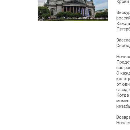
Крови 
Экскур
россий
Каждая
Петер
Заселе
Свобо
Ночная
Предст
вас ра
С кажд
констр
от одн
глаза 
Когда 
момент
незабы
Возвра
Ночлег