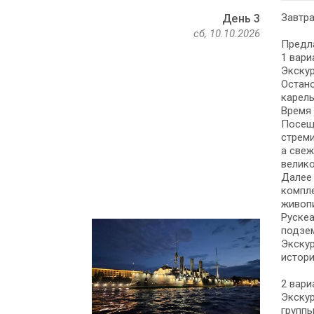
Завтра
День 3
сб, 10.10.2026
Предла
1 вари
Экскур
Остано
карель
Время 
Посеще
стреми
а свеж
велик
Далее 
компл
живоп
Рускеа
подзе
Экскур
истори
2 вари
Экскур
группы