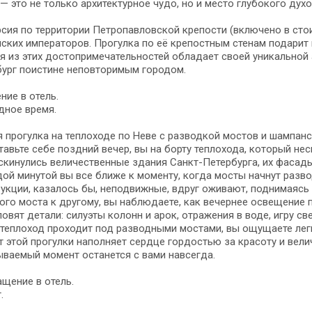
— это не только архитектурное чудо, но и место глубокого дух
сия по территории Петропавловской крепости (включено в сто
ских императоров. Прогулка по её крепостным стенам подарит
 из этих достопримечательностей обладает своей уникальной 
бург поистине неповторимым городом.
ние в отель.
дное время.
 прогулка на теплоходе по Неве с разводкой мостов и шампанс
авьте себе поздний вечер, вы на борту теплохода, который н
скинулись величественные здания Санкт-Петербурга, их фасад
ой минутой вы все ближе к моменту, когда мосты начнут разв
укции, казалось бы, неподвижные, вдруг оживают, поднимаясь 
ого моста к другому, вы наблюдаете, как вечернее освещение 
ловят детали: силуэты колонн и арок, отражения в воде, игру све
теплоход проходит под разводными мостами, вы ощущаете лег
 этой прогулки наполняет сердце гордостью за красоту и велич
ваемый момент останется с вами навсегда.
щение в отель.
.