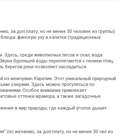
ю, за доп.плату, но не менее 30 человек из группы).
 блюда: финскую уху и калитки (традиционные
 Здесь, среди живописных лесов и скал, вода
Звуки бурлящей воды переплетаются с пением птиц,
ль берегов реки позволяет насладиться
ной из жемчужин Карелии. Этот уникальный природный
ыми озёрами. Здесь можно прогуляться по
ованиями. Особое внимание привлекает
ветовые оттенки мрамора, а также загадочные
ружение в мир природы, где каждый уголок дышит
" (по желанию, за доп.плату, но не менее 30 чел из