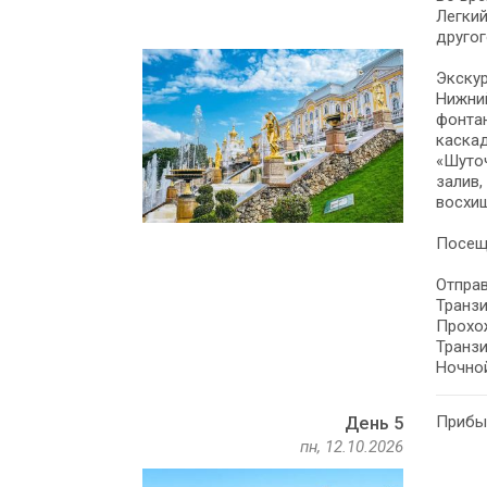
Легкий
другог
Экскур
Нижний
фонтан
каскад
«Шуточ
залив,
восхи
Посеще
Отправ
Транзи
Прохо
Транзи
Ночной
Прибыт
День 5
пн, 12.10.2026