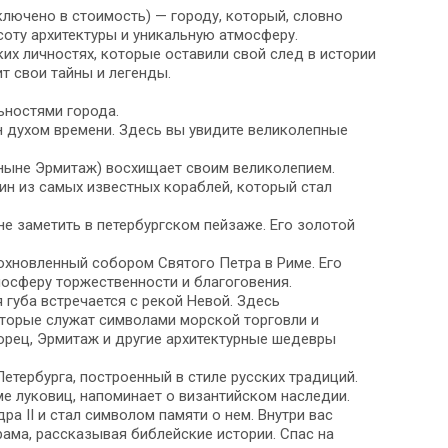
лючено в стоимость) — городу, который, словно
соту архитектуры и уникальную атмосферу.
их личностях, которые оставили свой след в истории
ит свои тайны и легенды.
ьностями города.
н духом времени. Здесь вы увидите великолепные
ныне Эрмитаж) восхищает своим великолепием.
ин из самых известных кораблей, который стал
е заметить в петербургском пейзаже. Его золотой
охновленный собором Святого Петра в Риме. Его
осферу торжественности и благоговения.
 губа встречается с рекой Невой. Здесь
торые служат символами морской торговли и
ворец, Эрмитаж и другие архитектурные шедевры
етербурга, построенный в стиле русских традиций.
ме луковиц, напоминает о византийском наследии.
а II и стал символом памяти о нем. Внутри вас
ама, рассказывая библейские истории. Спас на