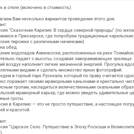
к в отеле (включено в стоимость).
гаем Вам несколько вариантов проведения этого дня.
ант:
сия "Сказочная Карелия: В сердце северной природы" (по желани
вимся в Приозерске, где попробуем традиционные карельские
ские пирожки с различными начинками).
на обед.
ние водопадов Ахвенкоски, расположенных на реке Тохмайоки.
тельно падает с высоты, создавая завораживающее зрелище. 
ий воздух наполняет легкие жизненной энергией. Прогулка вдо
олепными видами и сделать множество ярких фотографий.
едем в горный парк Рускеала, который по праву считается од
екс поражает своими мраморными каньонами и кристально чист
исным тропам, насладиться величественными скальными образ
льский мраморный карьер, где можно увидеть удивительные ц
мные гроты.
сия в Карелию — это не просто путешествие, а настоящее пог
ей и красотой.
ант:
сия "Царское Село: Путешествие в Эпоху Роскоши и Великолепия
).