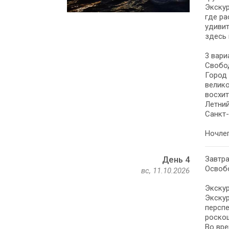
Экскур
где ра
удивит
здесь 
3 вари
Свобод
Город 
велико
восхит
Летний
Санкт-
Ночлег
Завтра
День 4
Освобо
вс, 11.10.2026
Экскур
Экскур
персп
роско
Во вре