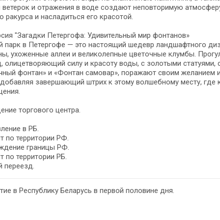
 ветерок и отражения в воде создают неповторимую атмосферу
о ракурса и насладиться его красотой.
сия "Загадки Петергофа: Удивительный мир фонтанов»
 парк в Петергофе — это настоящий шедевр ландшафтного диз
ы, ухоженные аллеи и великолепные цветочные клумбы. Прогул
, олицетворяющий силу и красоту воды, с золотыми статуями,
ный фонтан» и «Фонтан самовар», поражают своим желанием иг
 добавляя завершающий штрих к этому волшебному месту, где
щения.
ние торгового центра.
ление в РБ.
т по территории РФ.
ждение границы РФ.
т по территории РБ.
 переезд.
ие в Республику Беларусь в первой половине дня.