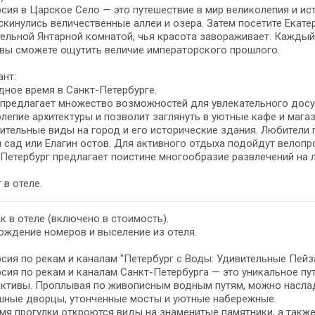
сия в Царское Село — это путешествие в мир великолепия и ист
скинулись величественные аллеи и озера. Затем посетите Екат
ельной Янтарной комнатой, чья красота завораживает. Каждый 
вы сможете ощутить величие императорского прошлого.
ант:
ное время в Санкт-Петербурге.
предлагает множество возможностей для увлекательного досуг
лепие архитектуры и позволит заглянуть в уютные кафе и маг
ительные виды на город и его исторические здания. Любители 
 сад или Елагин остов. Для активного отдыха подойдут велопро
Петербург предлагает поистине многообразие развлечений на 
 в отеле.
к в отеле (включено в стоимость).
ждение номеров и выселение из отеля.
сия по рекам и каналам "Петербург с Воды: Удивительные Пейза
сия по рекам и каналам Санкт-Петербурга — это уникальное п
ективы. Проплывая по живописным водным путям, можно наслад
шные дворцы, утонченные мосты и уютные набережные.
мя прогулки откроются виды на знаменитые памятники, а также