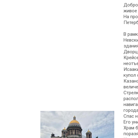
Добро 
живое 
На про
Петерб
В рамк
Невски
здания
Дворцо
Крейсе
неотъе
Исааки
купол 
Казанс
величе
Стрелк
распо
навига
города
Спас н
Его ун
Храм б
поразя