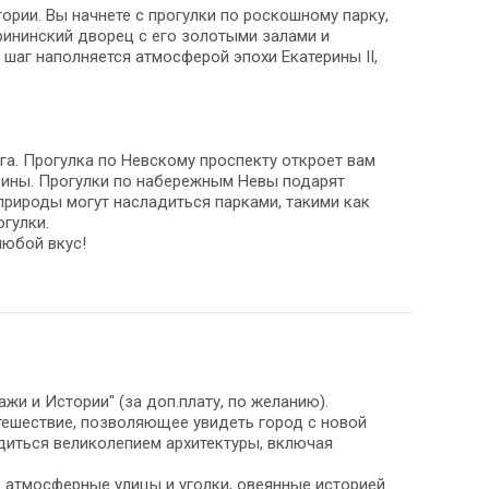
ории. Вы начнете с прогулки по роскошному парку,
ерининский дворец с его золотыми залами и
шаг наполняется атмосферой эпохи Екатерины II,
а. Прогулка по Невскому проспекту откроет вам
азины. Прогулки по набережным Невы подарят
природы могут насладиться парками, такими как
гулки.
любой вкус!
жи и Истории" (за доп.плату, по желанию).
утешествие, позволяющее увидеть город с новой
иться великолепием архитектуры, включая
 атмосферные улицы и уголки, овеянные историей.