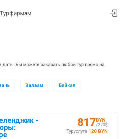
Турфирмам
 даты. Вы можете заказать любой тур прямо на
зань
Валаам
Байкал
817
Геленджик -
BYN
/270$
горы:
Туруслуга
120 BYN
ре