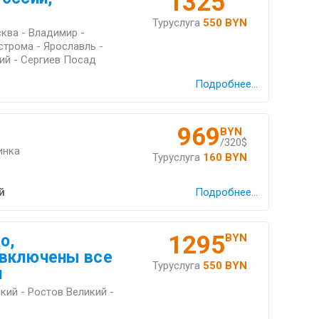
1325
Туруслуга
550 BYN
ква - Владимир -
строма - Ярославль -
ий - Сергиев Посад
Подробнее...
969
BYN
/320$
инка
Туруслуга
160 BYN
й
Подробнее...
1295
о,
BYN
 включены все
Туруслуга
550 BYN
и
кий - Ростов Великий -