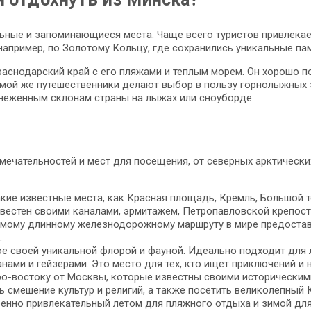
ьные и запоминающиеся места. Чаще всего туристов привлекает
например, по Золотому Кольцу, где сохранились уникальные пам
аснодарский край с его пляжами и теплым морем. Он хорошо под
имой же путешественники делают выбор в пользу горнолыжных 
снеженным склонам страны на лыжах или сноуборде.
мечательностей и мест для посещения, от северных арктическ
кие известные места, как Красная площадь, Кремль, Большой те
известен своими каналами, эрмитажем, Петропавловской крепос
самому длинному железнодорожному маршруту в мире предоста
.
ное своей уникальной флорой и фауной. Идеально подходит для
анами и гейзерами. Это место для тех, кто ищет приключений и
ро-востоку от Москвы, которые известны своими историческим
ь смешение культур и религий, а также посетить великолепный 
бенно привлекательный летом для пляжного отдыха и зимой дл