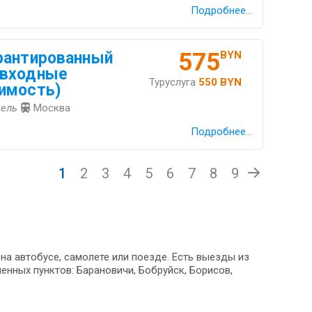
Подробнее...
575
рантированный
BYN
(входные
Туруслуга
550 BYN
имость)
мель
Москва
Подробнее...
1
2
3
4
5
6
7
8
9
на автобусе, самолете или поезде. Есть выезды из
енных пунктов: Барановичи, Бобруйск, Борисов,