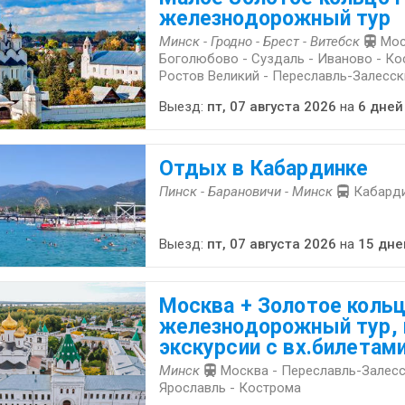
железнодорожный тур
Минск - Гродно - Брест - Витебск
Мос
Боголюбово - Суздаль - Иваново - Ко
Ростов Великий - Переславль-Залесск
Выезд:
пт, 07 августа 2026
на
6 дней
Отдых в Кабардинке
Пинск - Барановичи - Минск
Кабард
Выезд:
пт, 07 августа 2026
на
15 дне
Москва + Золотое кольц
железнодорожный тур,
экскурсии с вх.билетам
Минск
Москва - Переславль-Залесс
Ярославль - Кострома