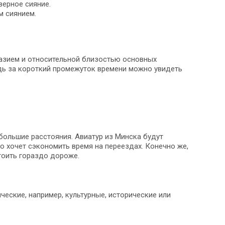
верное сияние.
м сиянием.
разием и относительной близостью основных
едь за короткий промежуток времени можно увидеть
ольшие расстояния. Авиатур из Минска будут
но хочет сэкономить время на переездах. Конечно же,
тоить гораздо дороже.
еские, например, культурные, исторические или