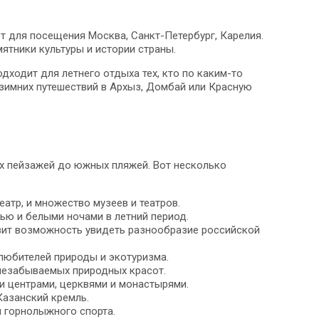
 для посещения Москва, Санкт-Петербург, Карелия.
ятники культуры и истории страны.
ходит для летнего отдыха тех, кто по каким-то
зимних путешествий в Архыз, Домбай или Красную
их пейзажей до южных пляжей. Вот несколько
атр, и множество музеев и театров.
тью и белыми ночами в летний период.
вит возможность увидеть разнообразие российской
 любителей природы и экотуризма.
 незабываемых природных красот.
и центрами, церквями и монастырями.
Казанский кремль.
я горнолыжного спорта.