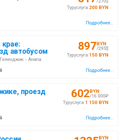
/270$
Туруслуга
200 BYN
Подробнее...
897
 крае:
BYN
/295$
езд автобусом
Туруслуга
150 BYN
Геленджик - Анапа
й
Подробнее...
602
жике, проезд
BYN
/16 000₽
Туруслуга
1 150 BYN
й
Подробнее...
оссии,
BYN