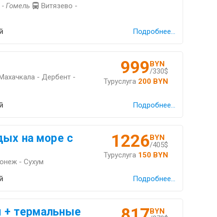
 - Гомель
Витязево -
й
Подробнее...
999
BYN
/330$
 Махачкала - Дербент -
Туруслуга
200 BYN
й
Подробнее...
1226
дых на море с
BYN
/405$
Туруслуга
150 BYN
ронеж - Сухум
й
Подробнее...
817
 + термальные
BYN