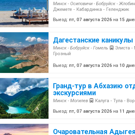
Минск - Осиповичи - Бобруйск - Жлобин
Джемете - Кабардинка - Геленджик
Выезд:
пт, 07 августа 2026
на
15 дне
Дагестанские каникулы
Минск - Бобруйск - Гомель
Элиста -
Грозный
Выезд:
пт, 07 августа 2026
на
10 дне
Гранд-тур в Абхазию от
экскурсиями
Минск - Могилев
Калуга - Тула - Во
Выезд:
пт, 07 августа 2026
на
11 дне
Очаровательная Адыгея