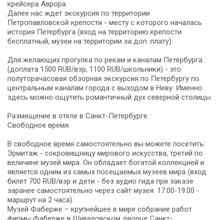
крейсера Аврора.
Далее нас ждет экскурсия по территории
Петропавловской крепости - месту с которого началась
история Петербурга (вход на территорию крепости
бесплатный, музеи на территории за доп. плату).
Для желающих прогулка по рекам и каналам Петербурга:
(доплата 1500 RUB/взр, 1100 RUB/школьники) - это
полуторачасовая обзорная экскурсия по Петербургу по
центральным каналам города с выходом в Неву. Именно
здесь можно ощутить романтичный дух северной столицы.
Размещение в отеле в Санкт-Петербурге.
Свободное время.
В свободное время самостоятельно вы можете посетить:
Эрмитаж - сокровищницу мирового искусства, третий по
величине музей мира. Он обладает богатой коллекцией и
является одним из самых посещаемых музеев мира (вход.
билет 700 RUB/взр и дети - без аудио гида при заказе
заранее самостоятельно через сайт музея. 17.00-19.00 -
маршрут на 2 часа).
Музей Фаберже – крупнейшее в мире собрание работ
фирмы Фаберже в Шуваловском дворце Санкт-