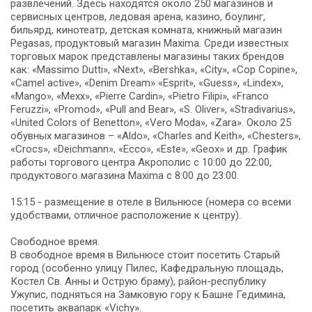
развлечений. Здесь находятся около 250 магазинов и
сервисных центров, ледовая арена, казино, боулинг,
бильярд, кинотеатр, детская комната, книжный магазин
Pegasas, продуктовый магазин Maxima. Cреди известных
торговых марок представлены магазины таких брендов
как: «Massimo Dutti», «Next», «Bershka», «City», «Cop Copine»,
«Camel active», «Denim Dream» «Esprit», «Guess», «Lindex»,
«Mango», «Mexx», «Pierre Cardin», «Pietro Filipi», «Franco
Feruzzi», «Promod», «Pull and Bear», «S. Oliver», «Stradivarius»,
«United Colors of Benetton», «Vero Moda», «Zara». Около 25
обувных магазинов – «Aldo», «Charles and Keith», «Chesters»,
«Crocs», «Deichmann», «Ecco», «Este», «Geox» и др. График
работы торгового центра Акрополис с 10:00 до 22:00,
продуктового магазина Maxima с 8:00 до 23:00.
15:15 - размещение в отеле в Вильнюсе (номера со всеми
удобствами, отличное расположение к центру).
Свободное время.
В свободное время в Вильнюсе стоит посетить Старый
город (особенно улицу Пилес, Кафедральную площадь,
Костел Св. Анны и Острую браму), район-республику
Ужупис, подняться на Замковую гору к Башне Гедимина,
посетить аквапарк «Vichy».