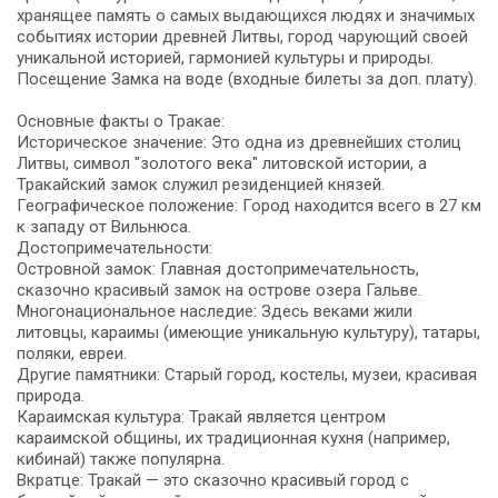
хранящее память о самых выдающихся людях и значимых
событиях истории древней Литвы, город чарующий своей
уникальной историей, гармонией культуры и природы.
Посещение Замка на воде (входные билеты за доп. плату).
Основные факты о Тракае:
Историческое значение: Это одна из древнейших столиц
Литвы, символ "золотого века" литовской истории, а
Тракайский замок служил резиденцией князей.
Географическое положение: Город находится всего в 27 км
к западу от Вильнюса.
Достопримечательности:
Островной замок: Главная достопримечательность,
сказочно красивый замок на острове озера Гальве.
Многонациональное наследие: Здесь веками жили
литовцы, караимы (имеющие уникальную культуру), татары,
поляки, евреи.
Другие памятники: Старый город, костелы, музеи, красивая
природа.
Караимская культура: Тракай является центром
караимской общины, их традиционная кухня (например,
кибинай) также популярна.
Вкратце: Тракай — это сказочно красивый город с