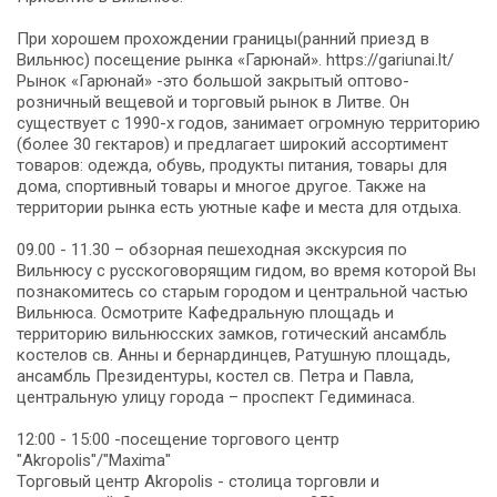
При хорошем прохождении границы(ранний приезд в
Вильнюс) посещение рынка «Гарюнай». https://gariunai.lt/
Рынок «Гарюнай» -это большой закрытый оптово-
розничный вещевой и торговый рынок в Литве. Он
существует с 1990-х годов, занимает огромную территорию
(более 30 гектаров) и предлагает широкий ассортимент
товаров: одежда, обувь, продукты питания, товары для
дома, спортивный товары и многое другое. Также на
территории рынка есть уютные кафе и места для отдыха.
09.00 - 11.30 – обзорная пешеходная экскурсия по
Вильнюсу с русскоговорящим гидом, во время которой Вы
познакомитесь со старым городом и центральной частью
Вильнюса. Осмотрите Кафедральную площадь и
территорию вильнюсских замков, готический ансамбль
костелов св. Анны и бернардинцев, Ратушную площадь,
ансамбль Президентуры, костел св. Петра и Павла,
центральную улицу города – проспект Гедиминаса.
12:00 - 15:00 -посещение торгового центр
"Akropolis"/"Maxima"
Торговый центр Akropolis - столица торговли и