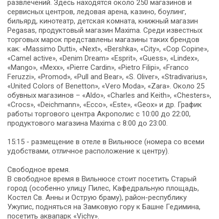
развлечений. Здесь находятся около 250 магазинов и
сервисных центров, ледовая арена, казино, боулинг,
бильярд, кинотеатр, детская комната, книжный магазин
Pegasas, продуктовый магазин Maxima. Cреди известных
торговых марок представлены магазины таких брендов
как: «Massimo Dutti», «Next», «Bershka», «City», «Cop Copine»,
«Camel active», «Denim Dream» «Esprit», «Guess», «Lindex»,
«Mango», «Mexx», «Pierre Cardin», «Pietro Filipi», «Franco
Feruzzi», «Promod», «Pull and Bear», «S. Oliver», «Stradivarius»,
«United Colors of Benetton», «Vero Moda», «Zara». Около 25
обувных магазинов – «Aldo», «Charles and Keith», «Chesters»,
«Crocs», «Deichmann», «Ecco», «Este», «Geox» и др. График
работы торгового центра Акрополис с 10:00 до 22:00,
продуктового магазина Maxima с 8:00 до 23:00.
15:15 - размещение в отеле в Вильнюсе (номера со всеми
удобствами, отличное расположение к центру).
Свободное время.
В свободное время в Вильнюсе стоит посетить Старый
город (особенно улицу Пилес, Кафедральную площадь,
Костел Св. Анны и Острую браму), район-республику
Ужупис, подняться на Замковую гору к Башне Гедимина,
посетить аквапарк «Vichy».