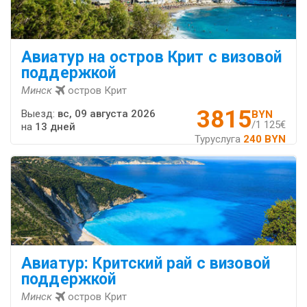
Авиатур на остров Крит с визовой
поддержкой
Минск
остров Крит
3815
Выезд:
вс, 09 августа 2026
BYN
/1 125€
на
13 дней
Туруслуга
240 BYN
Авиатур: Критский рай с визовой
поддержкой
Минск
остров Крит