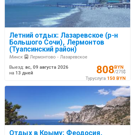
Летний отдых: Лазаревское (р-н
Большого Сочи), Лермонтов
(Туапсинский район)
Минск
Лермонтово - Лазаревское
808
Выезд:
вс, 09 августа 2026
BYN
/275$
на
13 дней
Туруслуга
150 BYN
Отдых в Крыму: Феодосия,