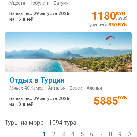
Мцхета - Кобулети - Батуми
1180
Выезд:
вс, 09 августа 2026
BYN
/390$
на
16 дней
Туруслуга
350 BYN
Отдых в Турции
Минск
Кемер - Анталья - Белек - Аланья
5885
BYN
Выезд:
вс, 09 августа 2026
на
10 дней
Туры на море - 1094 тура
1
2
3
4
5
6
7
8
9