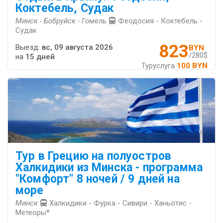
Коктебель, Судак
Минск - Бобруйск - Гомель
Феодосия - Коктебель -
Судак
823
Выезд:
вс, 09 августа 2026
BYN
/280$
на
15 дней
Туруслуга
100 BYN
Тур в Грецию на полуостров
Халкидики из Минска - программа
"Комфорт" 8 ночей / 9 дней на
море
Минск
Халкидики - Фурка - Сивири - Ханьотис -
Метеоры*