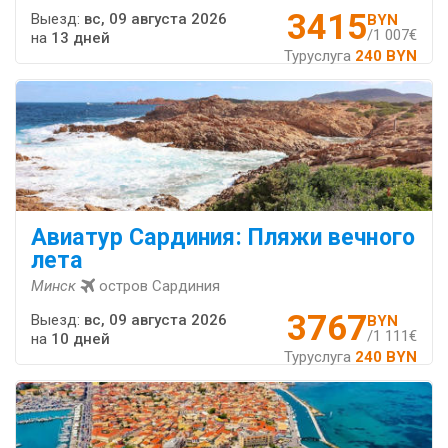
3415
Выезд:
вс, 09 августа 2026
BYN
/1 007€
на
13 дней
Туруслуга
240 BYN
Авиатур Сардиния: Пляжи вечного
лета
Минск
остров Сардиния
3767
Выезд:
вс, 09 августа 2026
BYN
/1 111€
на
10 дней
Туруслуга
240 BYN