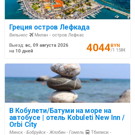
Греция остров Лефкада
Вильнюс
Милан - остров Лефкас
4044
Выезд:
вс, 09 августа 2026
BYN
/1 158€
на
10 дней
В Кобулети/Батуми на море на
автобусе | отель Kobuleti New Inn /
Orbi City
Минск - Бобруйск - Жлобин - Гомель
Тбилиси -